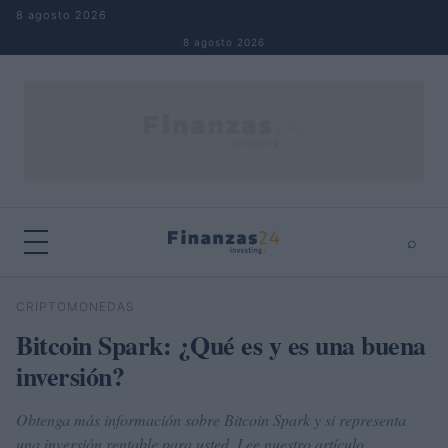
Saltar al contenido
8 agosto 2026
8 agosto 2026
⌕
×
⌕
CRIPTOMONEDAS
Buscar
Bitcoin Spark: ¿Qué es y es una buena
inversión?
Obtenga más información sobre Bitcoin Spark y si representa
una inversión rentable para usted. Lee nuestro artículo