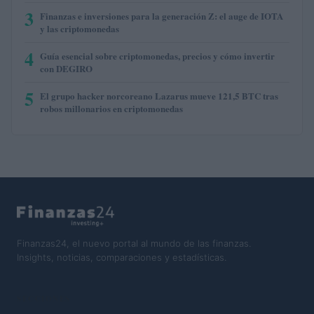
3
Finanzas e inversiones para la generación Z: el auge de IOTA
y las criptomonedas
4
Guía esencial sobre criptomonedas, precios y cómo invertir
con DEGIRO
5
El grupo hacker norcoreano Lazarus mueve 121,5 BTC tras
robos millonarios en criptomonedas
Finanzas24, el nuevo portal al mundo de las finanzas.
Insights, noticias, comparaciones y estadísticas.
SECCIONES