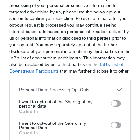
cualquier inversión.
processing of your personal or sensitive information for
targeted advertising by us, please use the below opt-out
section to confirm your selection. Please note that after your
opt-out request is processed you may continue seeing
AUTOR
interest-based ads based on personal information utilized by
Consejo editorial
us or personal information disclosed to third parties prior to
your opt-out. You may separately opt-out of the further
disclosure of your personal information by third parties on the
IAB’s list of downstream participants. This information may
also be disclosed by us to third parties on the
IAB’s List of
Downstream Participants
that may further disclose it to other
third parties.
Please note that this website/app uses one or more Google
Personal Data Processing Opt Outs
services and may gather and store information including but
not limited to your visit or usage behaviour. You may click to
I want to opt-out of the Sharing of my
personal data.
grant or deny consent to Google and its third-party tags to
Opted In
use your data for below specified purposes in below Google
consent section.
I want to opt-out of the Sale of my
Personal Data.
Opted In