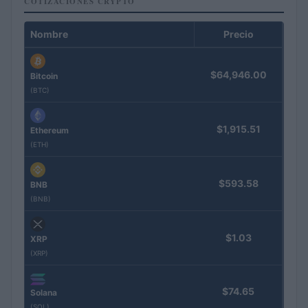
COTIZACIONES CRYPTO
Nombre
Precio
$64,946.00
Bitcoin
(BTC)
$1,915.51
Ethereum
(ETH)
$593.58
BNB
(BNB)
$1.03
XRP
(XRP)
$74.65
Solana
(SOL)