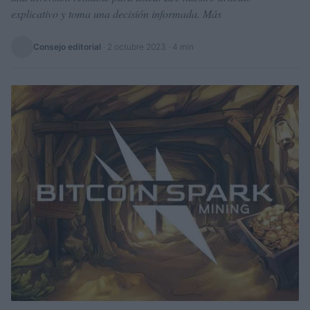
explicativo y toma una decisión informada. Más
Consejo editorial
·
2 octubre 2023
· 4 min