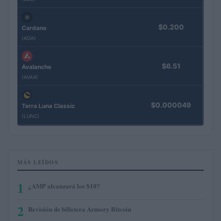
$0.200
Cardano
(ADA)
$6.51
Avalanche
(AVAX)
$0.000049
Terra Luna Classic
(LUNC)
MÁS LEÍDOS
1
¿AMP alcanzará los $10?
2
Revisión de billetera Armory Bitcoin