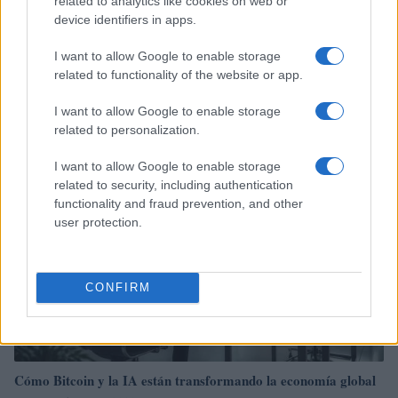
related to analytics like cookies on web or
device identifiers in apps.
Hackers de Corea del Norte comprometen a OPPO y Coinbase
I want to allow Google to enable storage
en una campaña global de robo de criptomonedas
related to functionality of the website or app.
Diego Martín · 8 Ago 2026
I want to allow Google to enable storage
related to personalization.
CRIPTOMONEDAS
I want to allow Google to enable storage
related to security, including authentication
functionality and fraud prevention, and other
user protection.
CONFIRM
Cómo Bitcoin y la IA están transformando la economía global