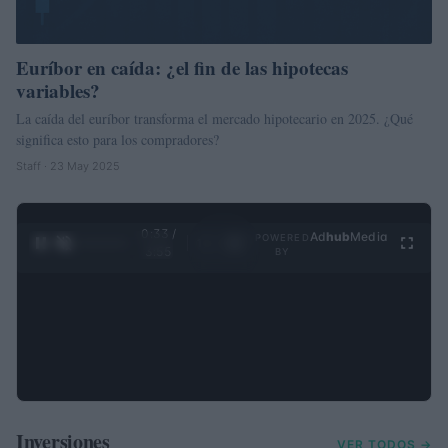
Euríbor en caída: ¿el fin de las hipotecas
variables?
La caída del euríbor transforma el mercado hipotecario en 2025. ¿Qué
significa esto para los compradores?
Staff · 23 May 2025
0:34 /
Ad
hub
Media
POWERED
1
/
4
3:55
BY
Inversiones
VER TODOS →