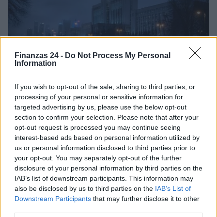
Finanzas 24 -
Do Not Process My Personal
Information
If you wish to opt-out of the sale, sharing to third parties, or
processing of your personal or sensitive information for
Vladimir Putin firma ley que regula el uso de
targeted advertising by us, please use the below opt-out
criptomonedas en Rusia a partir de septiembre
section to confirm your selection. Please note that after your
opt-out request is processed you may continue seeing
Rusia ha dado un paso significativo en la regulación de los activos
interest-based ads based on personal information utilized by
digitales con la firma de una ley que legaliza las…
us or personal information disclosed to third parties prior to
Diego Martín · 6 Ago 2026
your opt-out. You may separately opt-out of the further
disclosure of your personal information by third parties on the
CRIPTOMONEDAS
IAB’s list of downstream participants. This information may
also be disclosed by us to third parties on the
IAB’s List of
Downstream Participants
that may further disclose it to other
third parties.