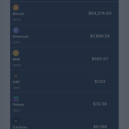
$64,276.00
Bitcoin
(BTC)
$1,899.29
Ethereum
(ETH)
$592.07
BNB
(BNB)
$1.03
XRP
(XRP)
$72.56
Solana
(SOL)
$0.199
Cardano