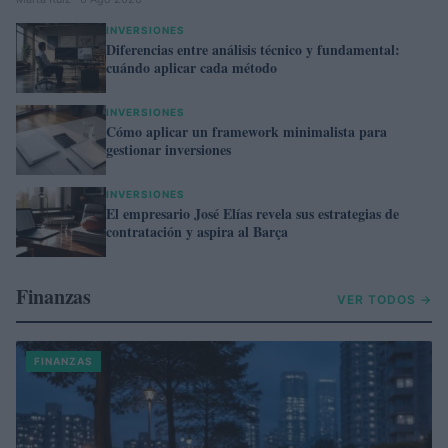
INVERSIONES
Diferencias entre análisis técnico y fundamental:
cuándo aplicar cada método
INVERSIONES
Cómo aplicar un framework minimalista para
gestionar inversiones
INVERSIONES
El empresario José Elías revela sus estrategias de
contratación y aspira al Barça
Finanzas
VER TODOS →
FINANZAS