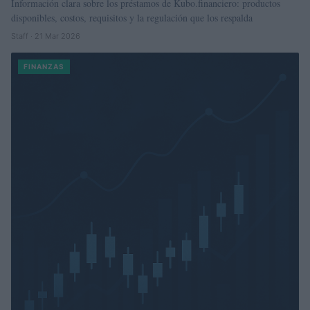
Información clara sobre los préstamos de Kubo.financiero: productos
disponibles, costos, requisitos y la regulación que los respalda
Staff · 21 Mar 2026
FINANZAS