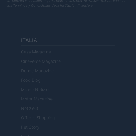
de compra y servicios se presentan sin garantía. Al evaluar ofertas, consulte
los Términos y Condiciones de la institución financiera.
ITALIA
Casa Magazine
Cineverse Magazine
Donne Magazine
Food Blog
Milano Notizie
Motor Magazine
Notizie.it
Offerte Shopping
Pet Story