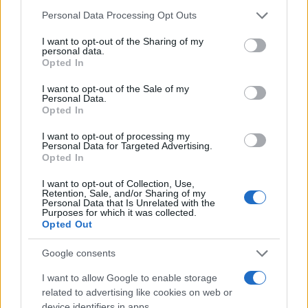
Please note that this website/app uses one or more Google
Personal Data Processing Opt Outs
services and may gather and store information including but
not limited to your visit or usage behaviour. You may click to
I want to opt-out of the Sharing of my
personal data.
grant or deny consent to Google and its third-party tags to
Opted In
use your data for below specified purposes in below Google
consent section.
I want to opt-out of the Sale of my
Personal Data.
Opted In
Steam bajo ataque: el malware que infectó a 8.000
I want to opt-out of processing my
usuarios y robó más de 220.000 dólares en
Personal Data for Targeted Advertising.
Opted In
criptomonedas
Un ataque cibernético en Steam infectó a miles de usuarios, robando
I want to opt-out of Collection, Use,
Retention, Sale, and/or Sharing of my
criptomonedas por valor de más de 220.000 dólares. Los atacantes
Personal Data that Is Unrelated with the
aprovecharon…
Purposes for which it was collected.
Opted Out
Diego Martín · 6 Ago 2026
Google consents
News
VER TODOS →
I want to allow Google to enable storage
related to advertising like cookies on web or
device identifiers in apps.