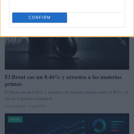
CONFIRM
El Brent cae un 8.46% y arrastra a las materias
primas
El Brent cae un 8.46% y arrastra a las materias primas como el WTI y el
oro en la primera semana de…
Lucía Herrera · 4 Ago 2026
NEWS