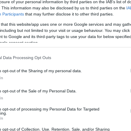
losure of your personal information by third parties on the IAB’s list of
. This information may also be disclosed by us to third parties on the
IA
Participants
that may further disclose it to other third parties.
 that this website/app uses one or more Google services and may gath
including but not limited to your visit or usage behaviour. You may click 
 to Google and its third-party tags to use your data for below specifi
ogle consent section.
l Data Processing Opt Outs
Cómo declarar impuestos de
criptomonedas: guía completa
o opt-out of the Sharing of my personal data.
In
Domina la declaración de impuestos sobre criptomonedas
o
con esta guía práctica que cubre desde el cálculo de
o opt-out of the Sale of my Personal Data.
ganancias y pérdidas hasta la…
In
Diego Martín · 18 Jul 2026
to opt-out of processing my Personal Data for Targeted
ing.
In
o opt-out of Collection, Use, Retention, Sale, and/or Sharing