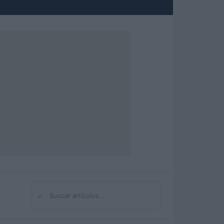
⌕
Buscar