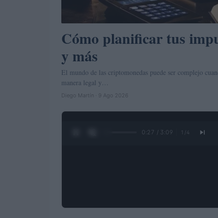
Cómo planificar tus impu
y más
El mundo de las criptomonedas puede ser complejo cuand
manera legal y…
Diego Martín · 9 Ago 2026
0:28 / 3:09
1
/
4