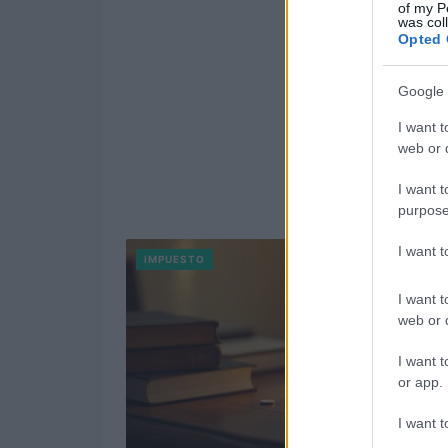
of my P
was col
Opted 
Google 
I want t
web or d
I want t
purpose
I want 
IMPUESTO
I want t
web or d
I want t
or app.
I want t