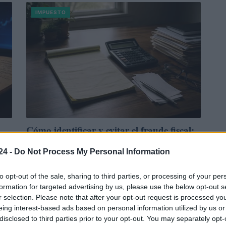
IMPUESTO
Cómo identificar y evitar el fraude fiscal:
guía completa
24 -
Do Not Process My Personal Information
Protege tu negocio o actividad freelance conociendo las
al y
señales de fraude fiscal y cómo prevenirlo. Descubre las
to opt-out of the sale, sharing to third parties, or processing of your per
obligaciones y sanciones en España…
formation for targeted advertising by us, please use the below opt-out s
Lucía Herrera · 26 Jul 2026
r selection. Please note that after your opt-out request is processed y
eing interest-based ads based on personal information utilized by us or
disclosed to third parties prior to your opt-out. You may separately opt-
IMPUESTO