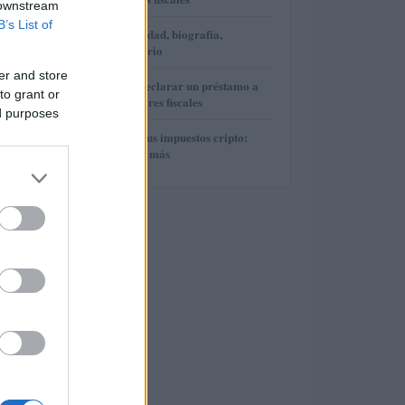
 downstream
B’s List of
3
Elina Berglund: edad, biografía,
patrimonio y salario
er and store
4
Cómo y cuándo declarar un préstamo a
to grant or
Hacienda sin errores fiscales
ed purposes
5
Cómo planificar tus impuestos cripto:
trading, staking y más