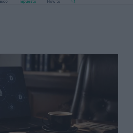
isco
Impuesto
How to