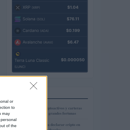
XRP
$1.04
(XRP)
Solana
$76.11
(SOL)
Cardano
$0.199
(ADA)
Avalanche
$6.47
(AVAX)
$0.000050
Terra Luna Classic
(LUNC)
TOP EN IMPUESTO
sonal or
1
ection to
Tributación de criptoactivos y carteras
bajo el impuesto a grandes fortunas
ou may
 personal
2
Guía práctica para declarar cripto en
out of the
España sin riesgos fiscales