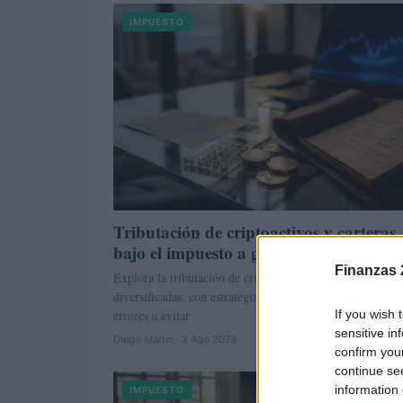
IMPUESTO
Tributación de criptoactivos y carteras
bajo el impuesto a grandes fortunas
Finanzas 
Explora la tributación de criptoactivos y carteras
diversificadas, con estrategias de planificación patrimoni
If you wish 
errores a evitar
sensitive in
Diego Martín · 2 Ago 2026
confirm you
continue se
information 
IMPUESTO