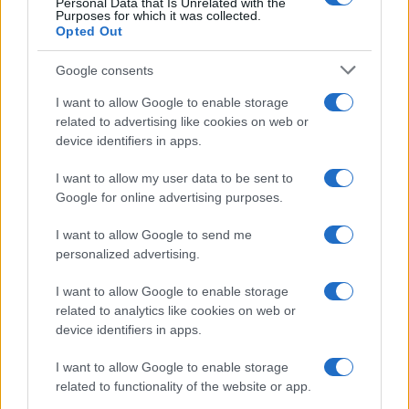
controlar el riesgo en inversiones cripto
Personal Data that Is Unrelated with the
Purposes for which it was collected.
¿Quieres que tu inversión en bitcoin sea más predecible? Aprende a
Opted Out
comprar en periodos regulares y a proteger tu capital con herramientas…
Google consents
Diego Martín · 9 Jun 2026
I want to allow Google to enable storage
1
2
…
4
→
related to advertising like cookies on web or
device identifiers in apps.
I want to allow my user data to be sent to
Google for online advertising purposes.
I want to allow Google to send me
personalized advertising.
I want to allow Google to enable storage
related to analytics like cookies on web or
device identifiers in apps.
I want to allow Google to enable storage
related to functionality of the website or app.