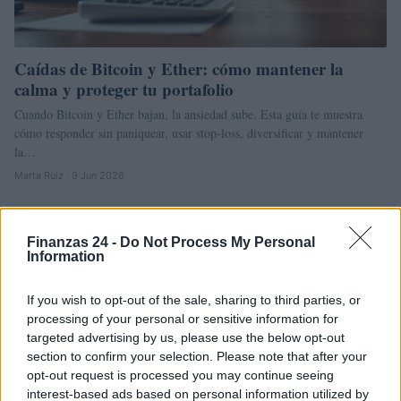
Caídas de Bitcoin y Ether: cómo mantener la
calma y proteger tu portafolio
Cuando Bitcoin y Ether bajan, la ansiedad sube. Esta guía te muestra
cómo responder sin paniquear, usar stop‑loss, diversificar y mantener
la…
Marta Ruiz · 9 Jun 2026
Finanzas 24 -
Do Not Process My Personal
Information
If you wish to opt-out of the sale, sharing to third parties, or
processing of your personal or sensitive information for
targeted advertising by us, please use the below opt-out
section to confirm your selection. Please note that after your
opt-out request is processed you may continue seeing
interest-based ads based on personal information utilized by