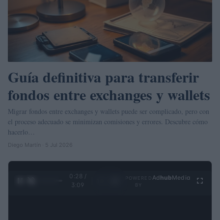
Guía definitiva para transferir
fondos entre exchanges y wallets
Migrar fondos entre exchanges y wallets puede ser complicado, pero con
el proceso adecuado se minimizan comisiones y errores. Descubre cómo
hacerlo…
Diego Martín · 5 Jul 2026
0:29 /
Ad
hub
Media
POWERED
1
/
4
3:09
BY