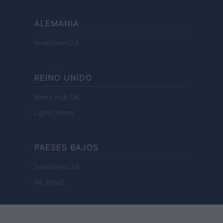
ALEMANIA
Investieren24
REINO UNIDO
News Hub UK
Lgbtq News
PAESES BAJOS
Investeren 24
NL Newz