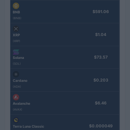
$591.06
BNB
(BNB)
$1.04
XRP
(XRP)
$73.57
Solana
(SOL)
$0.203
Cardano
(ADA)
$6.46
Avalanche
(AVAX)
$0.000049
Terra Luna Classic