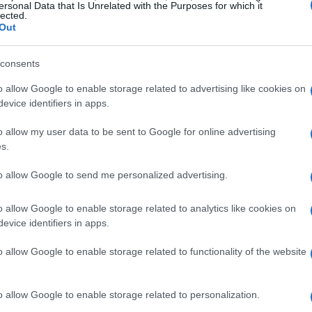
ersonal Data that Is Unrelated with the Purposes for which it
no necesitas realizar ninguna inversión
ventaja es que
lected.
Out
es de mantenimiento: simplemente cobras una cantidad
consents
o allow Google to enable storage related to advertising like cookies on
evice identifiers in apps.
o allow my user data to be sent to Google for online advertising
s.
to allow Google to send me personalized advertising.
o allow Google to enable storage related to analytics like cookies on
evice identifiers in apps.
o allow Google to enable storage related to functionality of the website
o allow Google to enable storage related to personalization.