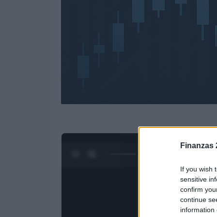
Finanzas 
0:28 / 3:09
1
/
4
If you wish 
sensitive in
confirm you
continue se
information 