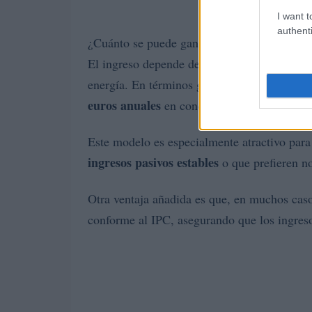
I want t
authenti
¿Cuánto se puede ganar?
El ingreso depende del tamaño del tejado, su
energía. En términos generales, un tejado 
euros anuales
en concepto de alquiler.
Este modelo es especialmente atractivo para
ingresos pasivos estables
o que prefieren no
Otra ventaja añadida es que, en muchos caso
conforme al IPC, asegurando que los ingreso