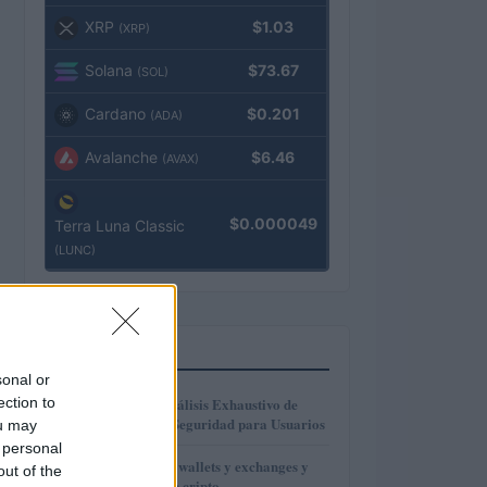
XRP
$1.03
(XRP)
Solana
$73.67
(SOL)
Cardano
$0.201
(ADA)
Avalanche
$6.46
(AVAX)
$0.000049
Terra Luna Classic
(LUNC)
MÁS LEÍDOS
sonal or
1
ection to
Gana Crédito: Análisis Exhaustivo de
Funcionalidad y Seguridad para Usuarios
ou may
 personal
2
Cómo blindar tus wallets y exchanges y
out of the
evitar pérdidas en cripto