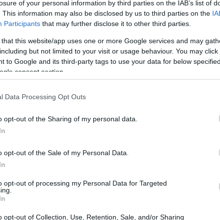
losure of your personal information by third parties on the IAB’s list of
. This information may also be disclosed by us to third parties on the
IA
Participants
that may further disclose it to other third parties.
evas oportunidades de rentabilidad para propietarios de
 that this website/app uses one or more Google services and may gath
 del precio de la electricidad y el impulso de las
including but not limited to your visit or usage behaviour. You may click 
har sus cubiertas: ¿es más rentable apostar por el
 to Google and its third-party tags to use your data for below specifi
ogle consent section.
mpresas especializadas, o invertir directamente en tu
es son válidas, pero presentan diferencias financieras
l Data Processing Opt Outs
modelos para que puedas valorar cuál se adapta mejor a
o opt-out of the Sharing of my personal data.
In
olares: ingresos pasivos y sin riesgos
o opt-out of the Sale of my Personal Data.
In
ceder el uso de tu cubierta a una empresa que instala,
to opt-out of processing my Personal Data for Targeted
renta fija
 recibes una
durante todo el periodo del
ing.
In
s.
o opt-out of Collection, Use, Retention, Sale, and/or Sharing