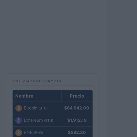
COTIZACIONES CRYPTO
Nombre
Precio
Bitcoin
$64,942.00
(BTC)
Ethereum
$1,912.19
(ETH)
BNB
$592.20
(BNB)