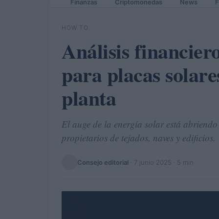
Finanzas
Criptomonedas
News
F
HOW TO
Análisis financiero
para placas solares
planta
El auge de la energía solar está abriend
propietarios de tejados, naves y edificios.
Consejo editorial
·
7 junio 2025
· 5 min