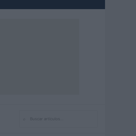
⌕
Buscar