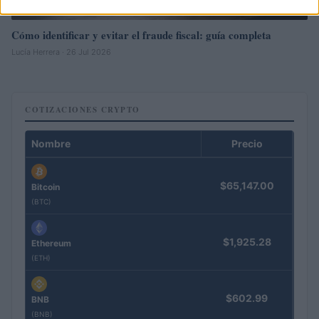
Cómo identificar y evitar el fraude fiscal: guía completa
Lucía Herrera · 26 Jul 2026
COTIZACIONES CRYPTO
Nombre
Precio
$65,147.00
Bitcoin
(BTC)
$1,925.28
Ethereum
(ETH)
$602.99
BNB
(BNB)