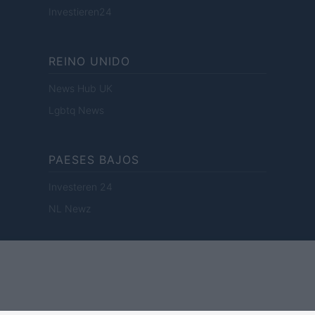
Investieren24
REINO UNIDO
News Hub UK
Lgbtq News
PAESES BAJOS
Investeren 24
NL Newz