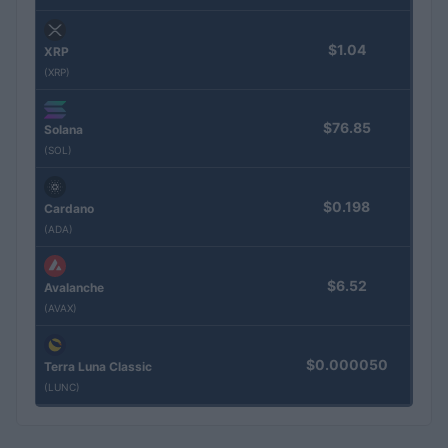
$1.04
XRP
(XRP)
$76.85
Solana
(SOL)
$0.198
Cardano
(ADA)
$6.52
Avalanche
(AVAX)
$0.000050
Terra Luna Classic
(LUNC)