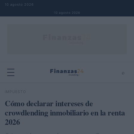
Saltar al contenido
10 agosto 2026
10 agosto 2026
⌕
×
⌕
IMPUESTO
Buscar
Cómo declarar intereses de
crowdlending inmobiliario en la renta
2026