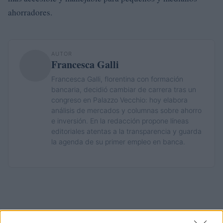
ahorradores.
AUTOR
Francesca Galli
Francesca Galli, florentina con formación
bancaria, decidió cambiar de carrera tras un
congreso en Palazzo Vecchio: hoy elabora
análisis de mercados y columnas sobre ahorro
e inversión. En la redacción propone líneas
editoriales atentas a la transparencia y guarda
la agenda de su primer empleo en banca.