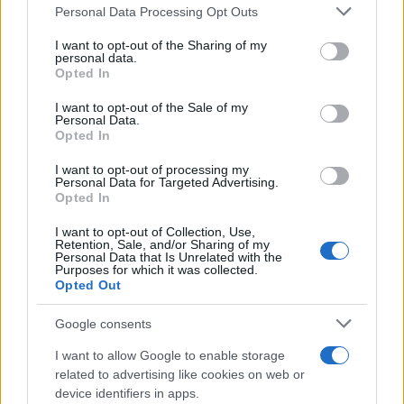
Please note that this website/app uses one or more Google
Personal Data Processing Opt Outs
(AEEGSI) desempeña un papel fundamental a la hora de
services and may gather and store information including but
evaluar las quejas y tomar cualquier medida. Sin embargo,
not limited to your visit or usage behaviour. You may click to
I want to opt-out of the Sharing of my
personal data.
es importante tener en cuenta que el tiempo y los
grant or deny consent to Google and its third-party tags to
Opted In
use your data for below specified purposes in below Google
resultados pueden variar según las circunstancias
consent section.
I want to opt-out of the Sale of my
específicas. En el caso de que la queja no dé los resultados
Personal Data.
Opted In
deseados, puede ser necesario recurrir a herramientas
legales adicionales, como la asistencia de un abogado
I want to opt-out of processing my
Personal Data for Targeted Advertising.
especializado en el sector de la energía. En última
Opted In
instancia, el objetivo de una reclamación es proteger sus
I want to opt-out of Collection, Use,
derechos como consumidor y buscar una solución justa a
Retention, Sale, and/or Sharing of my
Personal Data that Is Unrelated with the
los problemas que plantea la distribución electrónica
Purposes for which it was collected.
Opted Out
.
Google consents
I want to allow Google to enable storage
related to advertising like cookies on web or
AUTOR
device identifiers in apps.
Consejo editorial