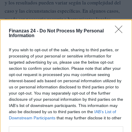
y los resultados pueden variar según la complejidad del
caso y las circunstancias específicas. En algunos casos,
puede ser necesario recurrir a herramientas legales
adicionales, como la asistencia de un abogado
Finanzas 24 -
Do Not Process My Personal
especializado en el sector energético, para obtener una
Information
resolución satisfactoria
If you wish to opt-out of the sale, sharing to third parties, or
processing of your personal or sensitive information for
.
targeted advertising by us, please use the below opt-out
section to confirm your selection. Please note that after your
En conclusión, denunciar la distribución electrónica es un
opt-out request is processed you may continue seeing
proceso que requiere paciencia, documentación precisa y
interest-based ads based on personal information utilized by
conocimiento de sus derechos. Los motivos para
us or personal information disclosed to third parties prior to
your opt-out. You may separately opt-out of the further
denunciar pueden variar, pero es importante actuar de
disclosure of your personal information by third parties on the
manera oportuna y seguir los procedimientos correctos. La
IAB’s list of downstream participants. This information may
recopilación de pruebas sólidas es fundamental para
also be disclosed by us to third parties on the
IAB’s List of
Downstream Participants
that may further disclose it to other
respaldar la queja y obtener una resolución satisfactoria.
third parties.
La Autoridad del Sistema de Electricidad, Gas y Agua