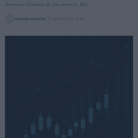
denunciar el trabajo de esta empresa. Más
Consejo editorial
·
11 agosto 2023
· 6 min