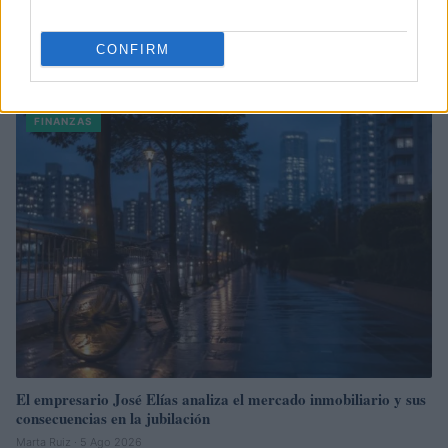
CONFIRM
Sigue leyendo
FINANZAS
El empresario José Elías analiza el mercado inmobiliario y sus
consecuencias en la jubilación
Marta Ruiz · 5 Ago 2026