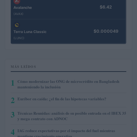
$6.42
Avalanche
(AVAX)
$0.000049
Terra Luna Classic
(LUNC)
MÁS LEÍDOS
1
Cómo modernizar las ONG de microcrédito en Bangladesh
manteniendo la inclusión
2
Euríbor en caída: ¿el fin de las hipotecas variables?
3
Técnicas Reunidas: análisis de su posible entrada en el IBEX 35
y mega contrato con ADNOC
4
IAG reduce expectativas por el impacto del fuel mientras
mantiene crecimiento operativo