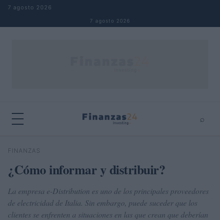
Saltar al contenido
7 agosto 2026
7 agosto 2026
⌕
×
⌕
FINANZAS
Buscar
¿Cómo informar y distribuir?
La empresa e-Distribution es uno de los principales proveedores
de electricidad de Italia. Sin embargo, puede suceder que los
clientes se enfrenten a situaciones en las que crean que deberían