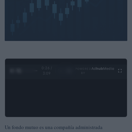
0:27 /
Ad
hub
Media
POWERED
1
/
4
3:09
BY
Un fondo mutuo es una compañía administrada