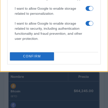
I want to allow Google to enable storage
related to personalization.
I want to allow Google to enable storage
related to security, including authentication
functionality and fraud prevention, and other
user protection.
Guía completa sobre tarjetas cripto: fees, cashback y seguridad
Diego Martín · 5 Ago 2026
CONFIRM
COTIZACIONES CRYPTO
Nombre
Precio
$64,245.00
Bitcoin
(BTC)