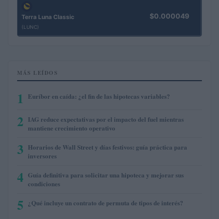
$0.000049
Terra Luna Classic
(LUNC)
MÁS LEÍDOS
1
Euríbor en caída: ¿el fin de las hipotecas variables?
2
IAG reduce expectativas por el impacto del fuel mientras
mantiene crecimiento operativo
3
Horarios de Wall Street y días festivos: guía práctica para
inversores
4
Guía definitiva para solicitar una hipoteca y mejorar sus
condiciones
5
¿Qué incluye un contrato de permuta de tipos de interés?