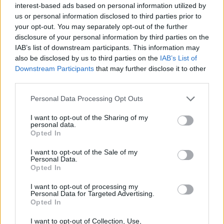
Sigue leyendo
interest-based ads based on personal information utilized by
us or personal information disclosed to third parties prior to
your opt-out. You may separately opt-out of the further
FINANZAS
disclosure of your personal information by third parties on the
IAB’s list of downstream participants. This information may
also be disclosed by us to third parties on the
IAB’s List of
Downstream Participants
that may further disclose it to other
third parties.
Please note that this website/app uses one or more Google
Personal Data Processing Opt Outs
services and may gather and store information including but
not limited to your visit or usage behaviour. You may click to
I want to opt-out of the Sharing of my
personal data.
grant or deny consent to Google and its third-party tags to
Opted In
use your data for below specified purposes in below Google
consent section.
I want to opt-out of the Sale of my
Personal Data.
El empresario José Elías analiza el mercado inmobiliario y sus
Opted In
consecuencias en la jubilación
I want to opt-out of processing my
Marta Ruiz · 5 Ago 2026
Personal Data for Targeted Advertising.
Opted In
FINANZAS
I want to opt-out of Collection, Use,