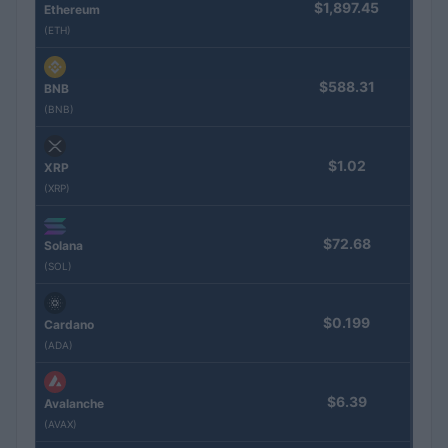
$1,897.45
Ethereum
(ETH)
$588.31
BNB
(BNB)
$1.02
XRP
(XRP)
$72.68
Solana
(SOL)
$0.199
Cardano
(ADA)
$6.39
Avalanche
(AVAX)