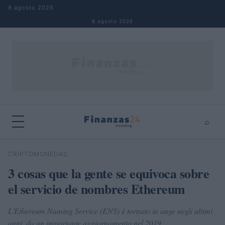
Saltar al contenido
8 agosto 2026
8 agosto 2026
⌕
×
⌕
CRIPTOMONEDAS
Buscar
3 cosas que la gente se equivoca sobre
el servicio de nombres Ethereum
L'Ethereum Naming Service (ENS) è tornato in auge negli ultimi
anni, da un importante aggiornamento nel 2019