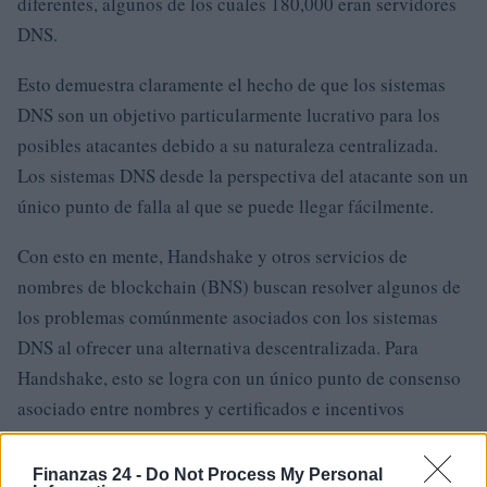
diferentes, algunos de los cuales 180,000 eran servidores
DNS.
Esto demuestra claramente el hecho de que los sistemas
DNS son un objetivo particularmente lucrativo para los
posibles atacantes debido a su naturaleza centralizada.
Los sistemas DNS desde la perspectiva del atacante son un
único punto de falla al que se puede llegar fácilmente.
Con esto en mente, Handshake y otros servicios de
nombres de blockchain (BNS) buscan resolver algunos de
los problemas comúnmente asociados con los sistemas
DNS al ofrecer una alternativa descentralizada. Para
Handshake, esto se logra con un único punto de consenso
asociado entre nombres y certificados e incentivos
criptoeconómicos.
Finanzas 24 -
Do Not Process My Personal