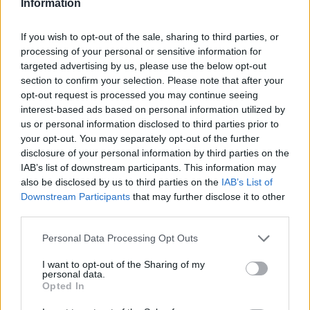
Reflexiones finales: ENS le da una idea de las
Information
características de Web3
If you wish to opt-out of the sale, sharing to third parties, or
Si bien DNS y ENS (y, por extensión, BNS) comparten una
processing of your personal or sensitive information for
targeted advertising by us, please use the below opt-out
función, los medios para proporcionar esta función
section to confirm your selection. Please note that after your
difieren enormemente.
opt-out request is processed you may continue seeing
interest-based ads based on personal information utilized by
DNS ofrece una versión Web2 centralizada de la
us or personal information disclosed to third parties prior to
your opt-out. You may separately opt-out of the further
característica que
disclosure of your personal information by third parties on the
IAB’s list of downstream participants. This information may
viene con su propio conjunto de pros y contras, mientras
also be disclosed by us to third parties on the
IAB’s List of
que ENS ofrece una versión Web3 descentralizada de la
Downstream Participants
that may further disclose it to other
característica con una serie de pros y contras también.
third parties.
Please note that this website/app uses one or more Google
Personal Data Processing Opt Outs
El ENS existe desde 2017,
services and may gather and store information including but
not limited to your visit or usage behaviour. You may click to
I want to opt-out of the Sharing of my
personal data.
pero solo desde 2019 el ENS ha comenzado a ganar
grant or deny consent to Google and its third-party tags to
Opted In
use your data for below specified purposes in below Google
adopción y popularidad, hasta el punto de anular a
consent section.