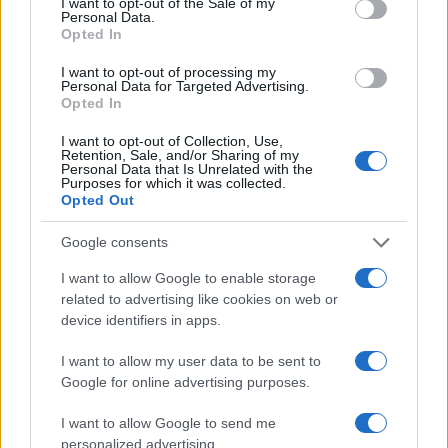
I want to opt-out of the Sale of my
OpenSea como el principal consumidor de gas en la red.
Personal Data.
Finalmente, ENS no es el único SNB en el bloque. Los
Opted In
sistemas BNS de todo tipo buscan proporcionar una
I want to opt-out of processing my
Personal Data for Targeted Advertising.
solución a los problemas que enfrentan los sistemas DNS
Opted In
en la actualidad.
I want to opt-out of Collection, Use,
Retention, Sale, and/or Sharing of my
Personal Data that Is Unrelated with the
Purposes for which it was collected.
Opted Out
AUTOR
Consejo editorial
Google consents
I want to allow Google to enable storage
related to advertising like cookies on web or
device identifiers in apps.
I want to allow my user data to be sent to
Google for online advertising purposes.
I want to allow Google to send me
personalized advertising.