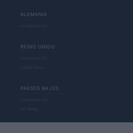
ALEMANIA
Investieren24
REINO UNIDO
News Hub UK
Lgbtq News
PAESES BAJOS
Investeren 24
NL Newz