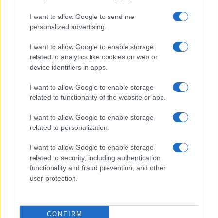
I want to allow Google to send me
personalized advertising.
I want to allow Google to enable storage
Cómo gestionar tus finanzas con el método 50/30/20 y más
related to analytics like cookies on web or
device identifiers in apps.
Marta Ruiz · 7 Ago 2026
I want to allow Google to enable storage
related to functionality of the website or app.
COTIZACIONES CRYPTO
I want to allow Google to enable storage
related to personalization.
Nombre
Precio
I want to allow Google to enable storage
related to security, including authentication
$64,579.00
Bitcoin
functionality and fraud prevention, and other
(BTC)
user protection.
$1,907.32
Ethereum
(ETH)
CONFIRM