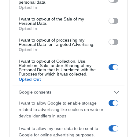
personal data.
grant or deny consent to Google and its third-party tags to
Opted In
use your data for below specified purposes in below Google
consent section.
I want to opt-out of the Sale of my
Personal Data.
Opted In
I want to opt-out of processing my
Personal Data for Targeted Advertising.
Opted In
Cómo la inteligencia artificial transforma la gestión financiera
I want to opt-out of Collection, Use,
Retention, Sale, and/or Sharing of my
personal
Personal Data that Is Unrelated with the
Purposes for which it was collected.
Marta Ruiz · 7 Ago 2026
Opted Out
FINANZAS
Google consents
I want to allow Google to enable storage
related to advertising like cookies on web or
device identifiers in apps.
I want to allow my user data to be sent to
Google for online advertising purposes.