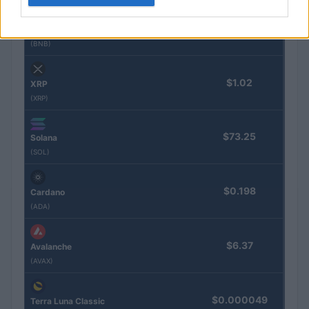
$591.17
BNB
(BNB)
$1.02
XRP
(XRP)
$73.25
Solana
(SOL)
$0.198
Cardano
(ADA)
$6.37
Avalanche
(AVAX)
$0.000049
Terra Luna Classic