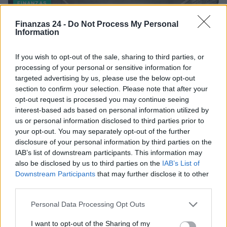
FINANZAS
Finanzas 24 -
Do Not Process My Personal
Information
If you wish to opt-out of the sale, sharing to third parties, or
processing of your personal or sensitive information for
targeted advertising by us, please use the below opt-out
section to confirm your selection. Please note that after your
opt-out request is processed you may continue seeing
interest-based ads based on personal information utilized by
us or personal information disclosed to third parties prior to
your opt-out. You may separately opt-out of the further
disclosure of your personal information by third parties on the
Intervención conjunta de Japón y EE.UU. para frenar la caída
del yen
IAB’s list of downstream participants. This information may
also be disclosed by us to third parties on the
IAB’s List of
Marta Ruiz · 7 Ago 2026
Downstream Participants
that may further disclose it to other
third parties.
FINANZAS
Please note that this website/app uses one or more Google
Personal Data Processing Opt Outs
services and may gather and store information including but
not limited to your visit or usage behaviour. You may click to
I want to opt-out of the Sharing of my