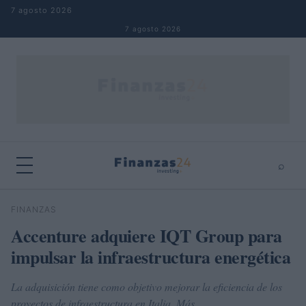
Saltar al contenido
7 agosto 2026
7 agosto 2026
⌕
×
⌕
FINANZAS
Buscar
Accenture adquiere IQT Group para
impulsar la infraestructura energética
La adquisición tiene como objetivo mejorar la eficiencia de los
proyectos de infraestructura en Italia. Más