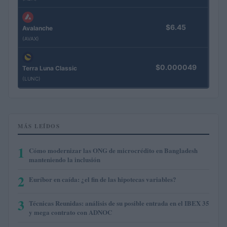
$6.45
Avalanche
(AVAX)
$0.000049
Terra Luna Classic
(LUNC)
MÁS LEÍDOS
1
Cómo modernizar las ONG de microcrédito en Bangladesh
manteniendo la inclusión
2
Euríbor en caída: ¿el fin de las hipotecas variables?
3
Técnicas Reunidas: análisis de su posible entrada en el IBEX 35
y mega contrato con ADNOC