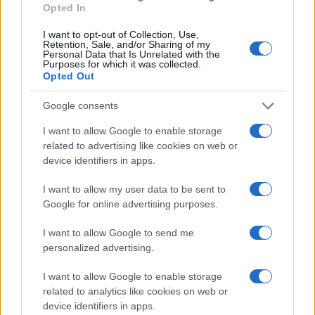
Opted In
I want to opt-out of Collection, Use,
Retention, Sale, and/or Sharing of my
Personal Data that Is Unrelated with the
Purposes for which it was collected.
Opted Out
Google consents
I want to allow Google to enable storage
related to advertising like cookies on web or
device identifiers in apps.
Guía completa sobre tarjetas cripto: fees, cashback y seguridad
I want to allow my user data to be sent to
Google for online advertising purposes.
Diego Martín · 5 Ago 2026
I want to allow Google to send me
personalized advertising.
COTIZACIONES CRYPTO
I want to allow Google to enable storage
related to analytics like cookies on web or
Nombre
Precio
device identifiers in apps.