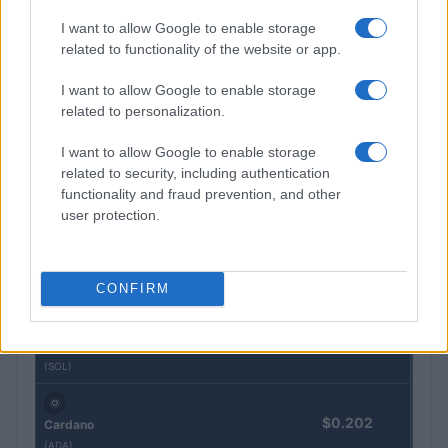
I want to allow Google to enable storage
$64,437.00
Bitcoin
related to functionality of the website or app.
(BTC)
I want to allow Google to enable storage
$1,906.28
Ethereum
related to personalization.
(ETH)
I want to allow Google to enable storage
related to security, including authentication
$590.60
BNB
functionality and fraud prevention, and other
(BNB)
user protection.
$1.03
XRP
CONFIRM
(XRP)
$72.81
Solana
(SOL)
$0.202
Cardano
(ADA)