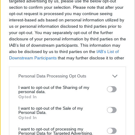
consecuencias en la jubilación
targeted advertising by us, please use the below opt-out
section to confirm your selection. Please note that after your
Marta Ruiz · 5 Ago 2026
opt-out request is processed you may continue seeing
interest-based ads based on personal information utilized by
FINANZAS
us or personal information disclosed to third parties prior to
your opt-out. You may separately opt-out of the further
disclosure of your personal information by third parties on the
IAB’s list of downstream participants. This information may
also be disclosed by us to third parties on the
IAB’s List of
Downstream Participants
that may further disclose it to other
third parties.
Please note that this website/app uses one or more Google
Personal Data Processing Opt Outs
services and may gather and store information including but
not limited to your visit or usage behaviour. You may click to
I want to opt-out of the Sharing of my
personal data.
grant or deny consent to Google and its third-party tags to
Opted In
use your data for below specified purposes in below Google
La Reserva Federal aprueba la adquisición de Webster Bank
consent section.
I want to opt-out of the Sale of my
por parte de Banco Santander
Personal Data.
Opted In
Marta Ruiz · 5 Ago 2026
I want to opt-out of processing my
FINANZAS
Personal Data for Targeted Advertising.