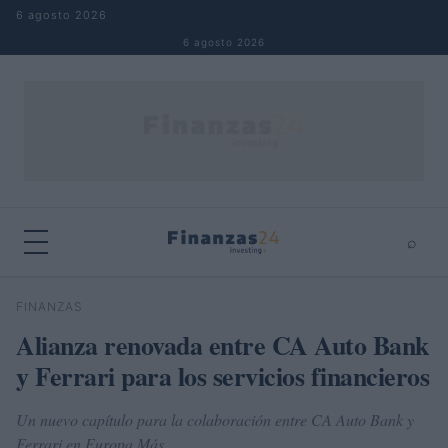
Saltar al contenido
6 agosto 2026
6 agosto 2026
⌕
×
⌕
FINANZAS
Buscar
Alianza renovada entre CA Auto Bank
y Ferrari para los servicios financieros
Un nuevo capítulo para la colaboración entre CA Auto Bank y
Ferrari en Europa Más