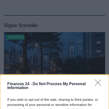
Sigue leyendo
FINANZAS
Finanzas 24 -
Do Not Process My Personal
Information
If you wish to opt-out of the sale, sharing to third parties, or
El empresario José Elías analiza el mercado inmobiliario y sus
processing of your personal or sensitive information for