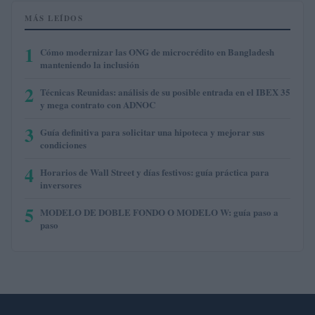
MÁS LEÍDOS
1
Cómo modernizar las ONG de microcrédito en Bangladesh
manteniendo la inclusión
2
Técnicas Reunidas: análisis de su posible entrada en el IBEX 35
y mega contrato con ADNOC
3
Guía definitiva para solicitar una hipoteca y mejorar sus
condiciones
4
Horarios de Wall Street y días festivos: guía práctica para
inversores
5
MODELO DE DOBLE FONDO O MODELO W: guía paso a
paso