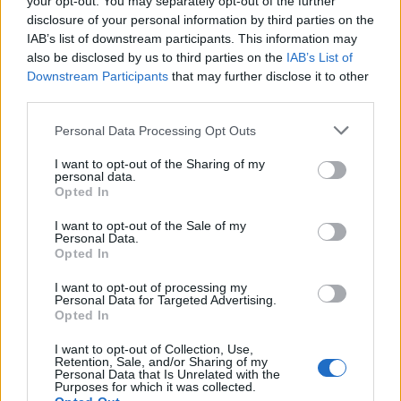
your opt-out. You may separately opt-out of the further
disclosure of your personal information by third parties on the
IAB’s list of downstream participants. This information may
also be disclosed by us to third parties on the
IAB’s List of
Downstream Participants
that may further disclose it to other
third parties.
Please note that this website/app uses one or more Google
Personal Data Processing Opt Outs
services and may gather and store information including but
not limited to your visit or usage behaviour. You may click to
I want to opt-out of the Sharing of my
personal data.
El empresario José Elías analiza el mercado inmobiliario y sus
grant or deny consent to Google and its third-party tags to
Opted In
consecuencias en la jubilación
use your data for below specified purposes in below Google
consent section.
Marta Ruiz · 5 Ago 2026
I want to opt-out of the Sale of my
Personal Data.
Opted In
FINANZAS
I want to opt-out of processing my
Personal Data for Targeted Advertising.
Opted In
I want to opt-out of Collection, Use,
Retention, Sale, and/or Sharing of my
Personal Data that Is Unrelated with the
Purposes for which it was collected.