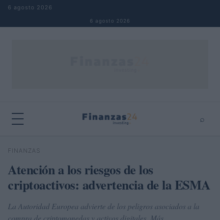
Saltar al contenido
6 agosto 2026
6 agosto 2026
⌕
×
⌕
FINANZAS
Buscar
Atención a los riesgos de los
criptoactivos: advertencia de la ESMA
La Autoridad Europea advierte de los peligros asociados a la
compra de criptomonedas y activos digitales. Más