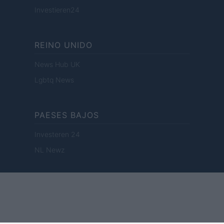
Investieren24
REINO UNIDO
News Hub UK
Lgbtq News
PAESES BAJOS
Investeren 24
NL Newz