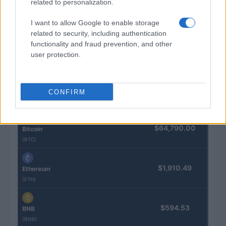
related to personalization.
Guía completa sobre tarjetas cripto: fees, cashback y seguridad
I want to allow Google to enable storage
related to security, including authentication
Diego Martín · 5 Ago 2026
functionality and fraud prevention, and other
user protection.
COTIZACIONES CRYPTO
CONFIRM
Nombre
Precio
$64,790.00
Bitcoin
(BTC)
$1,910.49
Ethereum
(ETH)
$594.53
BNB
(BNB)