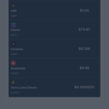
$1.05
XRP
(XRP)
$73.67
Solana
(SOL)
$0.189
Cardano
(ADA)
$6.66
Avalanche
(AVAX)
$0.000050
Terra Luna Classic
(LUNC)