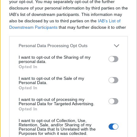
your opt-out. You may separately opt-out of the further
disclosure of your personal information by third parties on the
IAB’s list of downstream participants. This information may
also be disclosed by us to third parties on the
IAB’s List of
Downstream Participants
that may further disclose it to other
third parties.
Please note that this website/app uses one or more Google
Personal Data Processing Opt Outs
services and may gather and store information including but
not limited to your visit or usage behaviour. You may click to
I want to opt-out of the Sharing of my
personal data.
grant or deny consent to Google and its third-party tags to
Opted In
Intervención conjunta de Japón y EE.UU. para frenar la caída
use your data for below specified purposes in below Google
del yen
consent section.
I want to opt-out of the Sale of my
Marta Ruiz · 7 Ago 2026
Personal Data.
Opted In
FINANZAS
I want to opt-out of processing my
Personal Data for Targeted Advertising.
Opted In
I want to opt-out of Collection, Use,
Retention, Sale, and/or Sharing of my
Personal Data that Is Unrelated with the
Purposes for which it was collected.