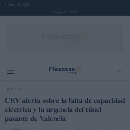
Saltar al contenido
7 agosto 2026
7 agosto 2026
⌕
×
⌕
FINANZAS
Buscar
CEV alerta sobre la falta de capacidad
eléctrica y la urgencia del túnel
pasante de Valencia