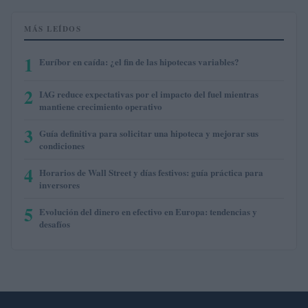
MÁS LEÍDOS
1
Euríbor en caída: ¿el fin de las hipotecas variables?
2
IAG reduce expectativas por el impacto del fuel mientras
mantiene crecimiento operativo
3
Guía definitiva para solicitar una hipoteca y mejorar sus
condiciones
4
Horarios de Wall Street y días festivos: guía práctica para
inversores
5
Evolución del dinero en efectivo en Europa: tendencias y
desafíos