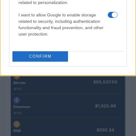
related to personalization.
I want to allow Google to enable storage
Cómo gestionar tus finanzas con el método 50/30/20 y más
related to security, including authentication
Marta Ruiz · 7 Ago 2026
functionality and fraud prevention, and other
user protection.
COTIZACIONES CRYPTO
CONFIRM
Nombre
Precio
$65,037.00
Bitcoin
(BTC)
$1,920.66
Ethereum
(ETH)
$592.34
BNB