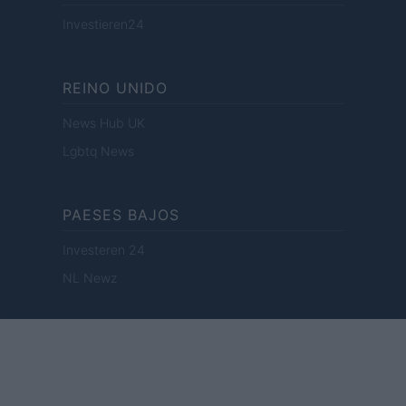
Investieren24
REINO UNIDO
News Hub UK
Lgbtq News
PAESES BAJOS
Investeren 24
NL Newz