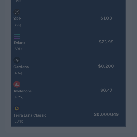
(BNB)
$1.03
XRP
(XRP)
$73.99
Solana
(SOL)
$0.200
Cardano
(ADA)
$6.47
Avalanche
(AVAX)
$0.000049
Terra Luna Classic
(LUNC)