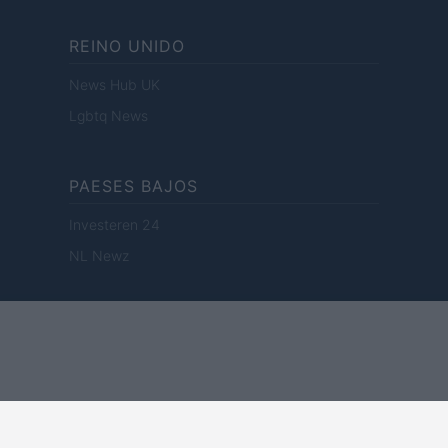
REINO UNIDO
News Hub UK
Lgbtq News
PAESES BAJOS
Investeren 24
NL Newz