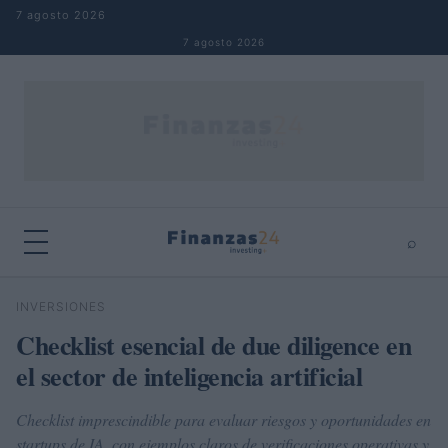
Saltar al contenido
7 agosto 2026
7 agosto 2026
⌕
×
⌕
INVERSIONES
Buscar
Checklist esencial de due diligence en
el sector de inteligencia artificial
Checklist imprescindible para evaluar riesgos y oportunidades en
startups de IA, con ejemplos claros de verificaciones operativas y