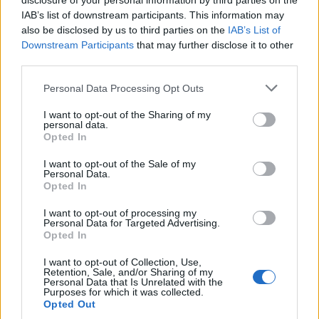
disclosure of your personal information by third parties on the
IAB’s list of downstream participants. This information may
also be disclosed by us to third parties on the
IAB’s List of
Downstream Participants
that may further disclose it to other
third parties.
Please note that this website/app uses one or more Google
Personal Data Processing Opt Outs
services and may gather and store information including but
Guía para evaluar RWA: custodios, oráculos, liquidez y riesgo
not limited to your visit or usage behaviour. You may click to
I want to opt-out of the Sharing of my
legal
personal data.
grant or deny consent to Google and its third-party tags to
Opted In
Marta Ruiz · 6 Ago 2026
use your data for below specified purposes in below Google
consent section.
I want to opt-out of the Sale of my
INVERSIONES
Personal Data.
Opted In
I want to opt-out of processing my
Personal Data for Targeted Advertising.
Opted In
I want to opt-out of Collection, Use,
Retention, Sale, and/or Sharing of my
Personal Data that Is Unrelated with the
Purposes for which it was collected.
Opted Out