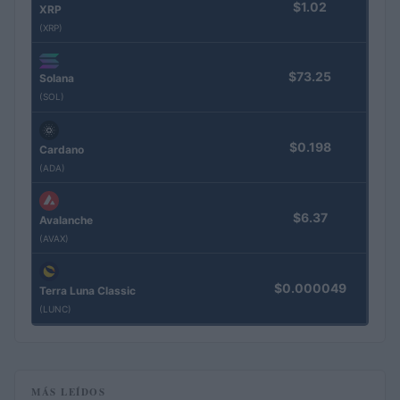
$1.02
XRP
(XRP)
$73.25
Solana
(SOL)
$0.198
Cardano
(ADA)
$6.37
Avalanche
(AVAX)
$0.000049
Terra Luna Classic
(LUNC)
MÁS LEÍDOS