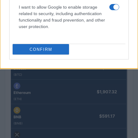
inversiones
I want to allow Google to enable storage
Lucía Herrera · 5 Ago 2026
related to security, including authentication
functionality and fraud prevention, and other
user protection.
COTIZACIONES CRYPTO
Nombre
Precio
CONFIRM
$64,579.00
Bitcoin
(BTC)
$1,907.32
Ethereum
(ETH)
$591.17
BNB
(BNB)