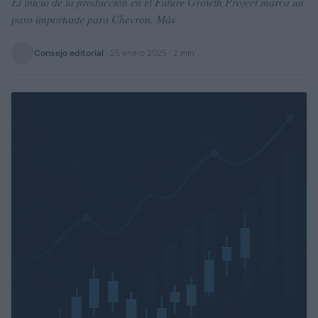
El inicio de la producción en el Future Growth Project marca un
paso importante para Chevron. Más
Consejo editorial
·
25 enero 2025
· 2 min