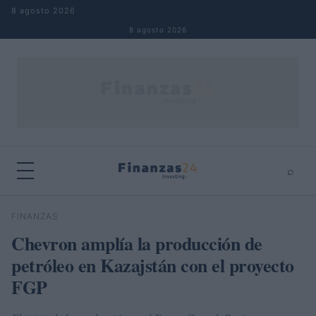
Saltar al contenido
8 agosto 2026
8 agosto 2026
⌕
×
⌕
FINANZAS
Buscar
Chevron amplía la producción de
petróleo en Kazajstán con el proyecto
FGP