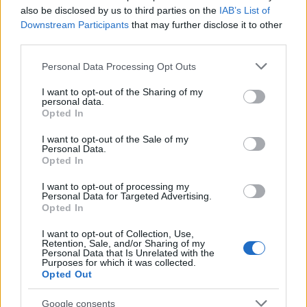
also be disclosed by us to third parties on the
IAB’s List of
Downstream Participants
that may further disclose it to other
third parties.
Please note that this website/app uses one or more Google
Personal Data Processing Opt Outs
services and may gather and store information including but
Identifica y elimina suscripciones, fees y compras impulsivas
not limited to your visit or usage behaviour. You may click to
I want to opt-out of the Sharing of my
Marta Ruiz · 8 Ago 2026
personal data.
grant or deny consent to Google and its third-party tags to
Opted In
use your data for below specified purposes in below Google
FINANZAS
consent section.
I want to opt-out of the Sale of my
Personal Data.
Opted In
I want to opt-out of processing my
Personal Data for Targeted Advertising.
Opted In
I want to opt-out of Collection, Use,
Retention, Sale, and/or Sharing of my
Personal Data that Is Unrelated with the
Purposes for which it was collected.
Opted Out
Google consents