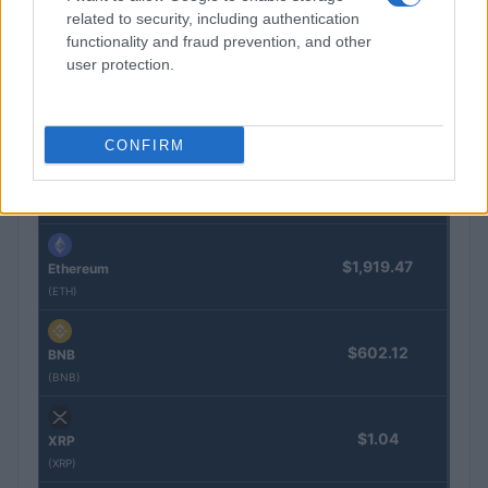
related to security, including authentication
functionality and fraud prevention, and other
COTIZACIONES CRYPTO
user protection.
Nombre
Precio
CONFIRM
$64,995.00
Bitcoin
(BTC)
$1,919.47
Ethereum
(ETH)
$602.12
BNB
(BNB)
$1.04
XRP
(XRP)