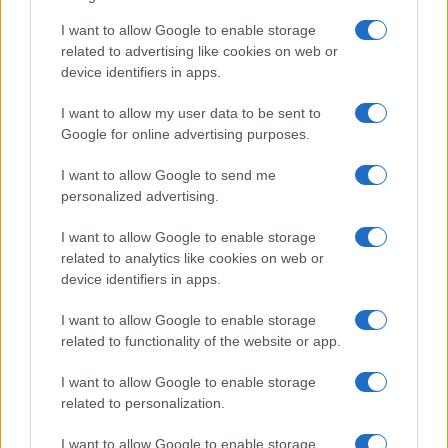
Cómo la crisis de refino está afectando los precios de la
I want to allow Google to enable storage
gasolina y el diésel
related to advertising like cookies on web or
Lucía Herrera · 7 Ago 2026
device identifiers in apps.
FINANZAS
I want to allow my user data to be sent to
Google for online advertising purposes.
I want to allow Google to send me
personalized advertising.
I want to allow Google to enable storage
related to analytics like cookies on web or
device identifiers in apps.
I want to allow Google to enable storage
related to functionality of the website or app.
Intervención conjunta de Japón y EE.UU. para frenar la caída
I want to allow Google to enable storage
del yen
related to personalization.
Marta Ruiz · 7 Ago 2026
I want to allow Google to enable storage