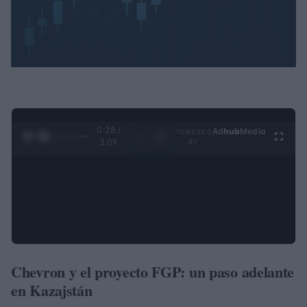
0:29 /
Ad
hub
Media
POWERED
1
/
4
3:09
BY
Chevron y el proyecto FGP: un paso adelante
en Kazajstán