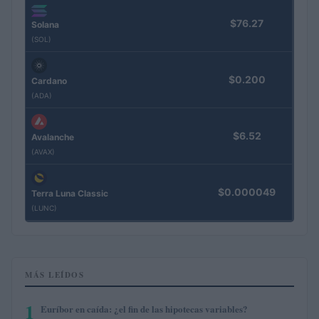
$76.27
Solana
(SOL)
$0.200
Cardano
(ADA)
$6.52
Avalanche
(AVAX)
$0.000049
Terra Luna Classic
(LUNC)
MÁS LEÍDOS
1
Euríbor en caída: ¿el fin de las hipotecas variables?