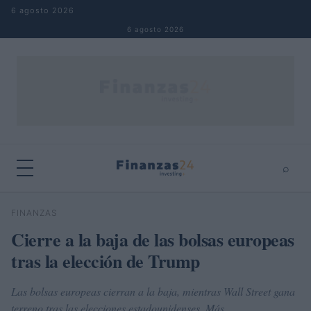
Saltar al contenido
6 agosto 2026
6 agosto 2026
⌕
×
⌕
FINANZAS
Buscar
Cierre a la baja de las bolsas europeas
tras la elección de Trump
Las bolsas europeas cierran a la baja, mientras Wall Street gana
terreno tras las elecciones estadounidenses. Más