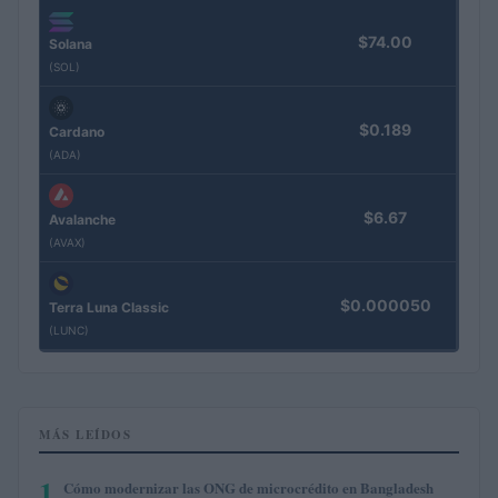
$74.00
Solana
(SOL)
$0.189
Cardano
(ADA)
$6.67
Avalanche
(AVAX)
$0.000050
Terra Luna Classic
(LUNC)
MÁS LEÍDOS
1
Cómo modernizar las ONG de microcrédito en Bangladesh