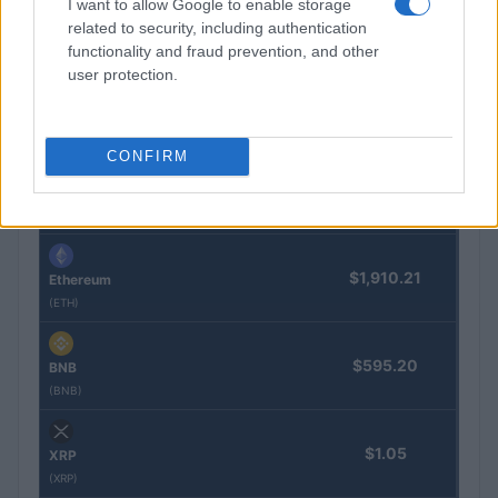
I want to allow Google to enable storage
related to security, including authentication
functionality and fraud prevention, and other
COTIZACIONES CRYPTO
user protection.
Nombre
Precio
CONFIRM
$64,821.00
Bitcoin
(BTC)
$1,910.21
Ethereum
(ETH)
$595.20
BNB
(BNB)
$1.05
XRP
(XRP)