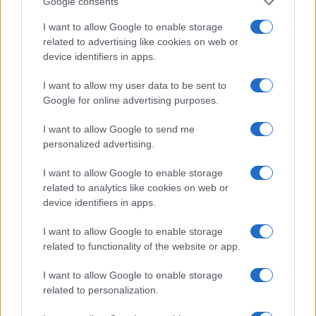
Google consents
I want to allow Google to enable storage
La Reserva Federal aprueba la adquisición de Webster Bank
por parte de Banco Santander
related to advertising like cookies on web or
device identifiers in apps.
Marta Ruiz · 5 Ago 2026
I want to allow my user data to be sent to
FINANZAS
Google for online advertising purposes.
I want to allow Google to send me
personalized advertising.
I want to allow Google to enable storage
related to analytics like cookies on web or
device identifiers in apps.
I want to allow Google to enable storage
related to functionality of the website or app.
I want to allow Google to enable storage
Guía completa sobre tarjetas cripto: fees, cashback y seguridad
related to personalization.
Diego Martín · 5 Ago 2026