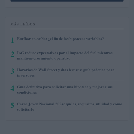
MÁS LEÍDOS
1
Euríbor en caída: ¿el fin de las hipotecas variables?
2
IAG reduce expectativas por el impacto del fuel mientras
mantiene crecimiento operativo
3
Horarios de Wall Street y días festivos: guía práctica para
inversores
4
Guía definitiva para solicitar una hipoteca y mejorar sus
condiciones
5
Carné Joven Nacional 2024: qué es, requisitos, utilidad y cómo
solicitarlo