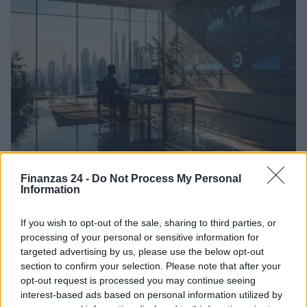
Cómo la inteligencia artificial transforma la gestión financiera
Finanzas 24 -
Do Not Process My Personal
Information
personal
Marta Ruiz · 7 Ago 2026
If you wish to opt-out of the sale, sharing to third parties, or
processing of your personal or sensitive information for
FINANZAS
targeted advertising by us, please use the below opt-out
section to confirm your selection. Please note that after your
opt-out request is processed you may continue seeing
interest-based ads based on personal information utilized by