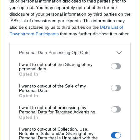
us or personal information disclosed to third parties prior to
your opt-out. You may separately opt-out of the further
disclosure of your personal information by third parties on the
IAB’s list of downstream participants. This information may
also be disclosed by us to third parties on the
IAB’s List of
Downstream Participants
that may further disclose it to other
third parties.
Please note that this website/app uses one or more Google
Personal Data Processing Opt Outs
Cómo gestionar tus finanzas con el método 50/30/20 y más
services and may gather and store information including but
Marta Ruiz · 7 Ago 2026
not limited to your visit or usage behaviour. You may click to
I want to opt-out of the Sharing of my
personal data.
grant or deny consent to Google and its third-party tags to
Opted In
use your data for below specified purposes in below Google
FINANZAS
consent section.
I want to opt-out of the Sale of my
Personal Data.
Opted In
I want to opt-out of processing my
Personal Data for Targeted Advertising.
Opted In
I want to opt-out of Collection, Use,
Retention, Sale, and/or Sharing of my
Personal Data that Is Unrelated with the