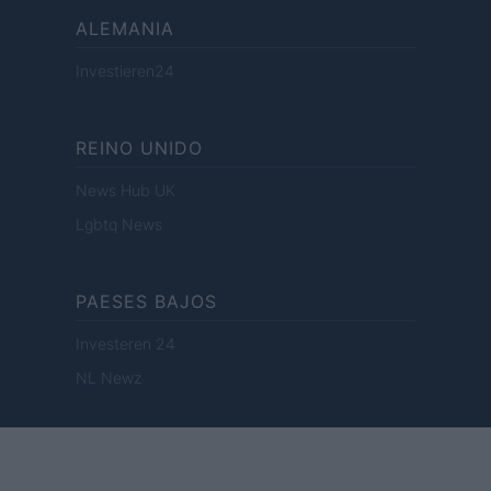
ALEMANIA
Investieren24
REINO UNIDO
News Hub UK
Lgbtq News
PAESES BAJOS
Investeren 24
NL Newz