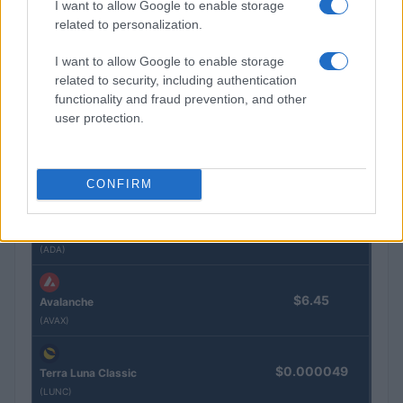
I want to allow Google to enable storage
$589.97
BNB
related to personalization.
(BNB)
I want to allow Google to enable storage
related to security, including authentication
$1.04
XRP
functionality and fraud prevention, and other
(XRP)
user protection.
$73.54
Solana
(SOL)
CONFIRM
$0.202
Cardano
(ADA)
$6.45
Avalanche
(AVAX)
$0.000049
Terra Luna Classic
(LUNC)