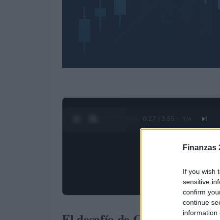
0:28 / 3:55
1
/
4
Finanzas 
If you wish 
sensitive in
confirm you
continue se
information 
El desafío de Commerzbank 