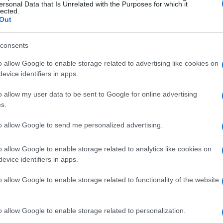
ersonal Data that Is Unrelated with the Purposes for which it
lected.
ino también para los inversores y el mercado en
Out
consents
o allow Google to enable storage related to advertising like cookies on
evice identifiers in apps.
o allow my user data to be sent to Google for online advertising
s.
to allow Google to send me personalized advertising.
o allow Google to enable storage related to analytics like cookies on
evice identifiers in apps.
o allow Google to enable storage related to functionality of the website
o allow Google to enable storage related to personalization.