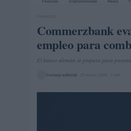
Finanzas
Criptomonedas
News
F
FINANZAS
Commerzbank eval
empleo para comba
El banco alemán se prepara para presenta
Consejo editorial
·
20 enero 2025
· 2 min