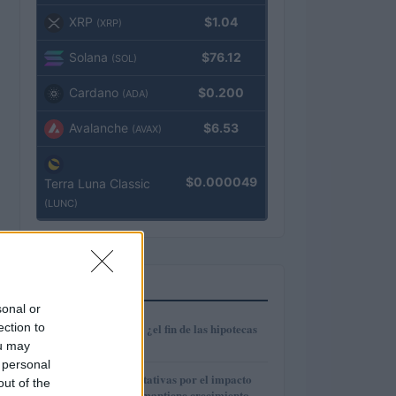
XRP
$1.04
(XRP)
Solana
$76.12
(SOL)
Cardano
$0.200
(ADA)
Avalanche
$6.53
(AVAX)
$0.000049
Terra Luna Classic
(LUNC)
MÁS LEÍDOS
sonal or
1
ection to
Euríbor en caída: ¿el fin de las hipotecas
variables?
ou may
 personal
2
IAG reduce expectativas por el impacto
out of the
del fuel mientras mantiene crecimiento