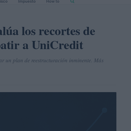
isco
Impuesto
How to
úa los recortes de
tir a UniCredit
r un plan de reestructuración inminente. Más