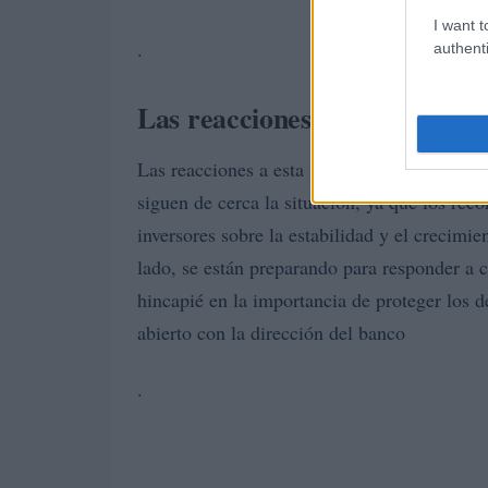
I want t
.
authenti
Las reacciones del mercado y 
Las reacciones a esta noticia ya han empezad
siguen de cerca la situación, ya que los reco
inversores sobre la estabilidad y el crecim
lado, se están preparando para responder a 
hincapié en la importancia de proteger los d
abierto con la dirección del banco
.