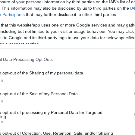
losure of your personal information by third parties on the IAB’s list of
. This information may also be disclosed by us to third parties on the
IA
 alemanes, se enfrenta a una situación compleja en el
Participants
that may further disclose it to other third parties.
ial Times
, el banco está considerando eliminar varios
 that this website/app uses one or more Google services and may gath
na estrategia para mejorar su rentabilidad. Esta medida
including but not limited to your visit or usage behaviour. You may click 
 to Google and its third-party tags to use your data for below specifi
te interés de UniCredit, el banco italiano dirigido por
ogle consent section.
u influencia en
l Data Processing Opt Outs
o opt-out of the Sharing of my personal data.
In
de Commerzbank
o opt-out of the Sale of my Personal Data.
orzar su posición financiera y aumentar su capacidad
In
es de personal, si se implementan, podrían representar
to opt-out of processing my Personal Data for Targeted
bjetivos. El banco alemán tiene la intención de
ing.
In
dicatos en las próximas semanas, y la actualización de
o opt-out of Collection, Use, Retention, Sale, and/or Sharing
ero
. Este anuncio podría tener importantes