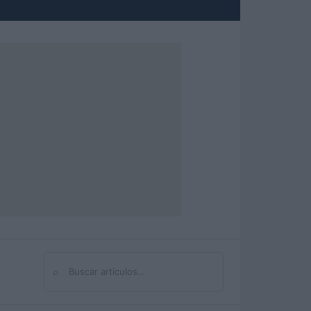
⌕
Buscar