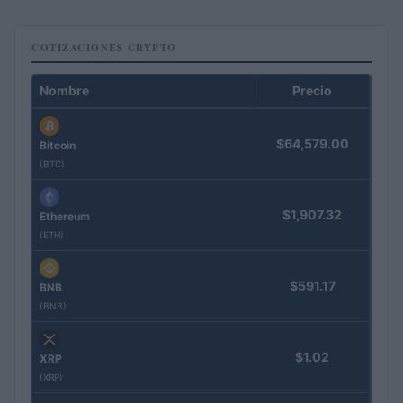
COTIZACIONES CRYPTO
Nombre
Precio
$64,579.00
Bitcoin
(BTC)
$1,907.32
Ethereum
(ETH)
$591.17
BNB
(BNB)
$1.02
XRP
(XRP)