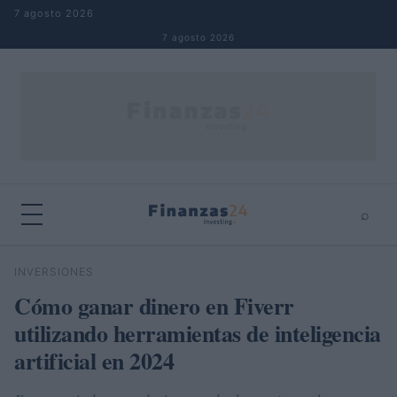
Saltar al contenido
7 agosto 2026
7 agosto 2026
⌕
×
⌕
INVERSIONES
Buscar
Cómo ganar dinero en Fiverr
utilizando herramientas de inteligencia
artificial en 2024