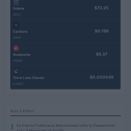
$73.25
Solana
(SOL)
$0.198
Cardano
(ADA)
$6.37
Avalanche
(AVAX)
$0.000049
Terra Luna Classic
(LUNC)
MÁS LEÍDOS
1
La Cuarta Conferencia Internacional sobre la Financiación
para el Desarrollo en Sevilla