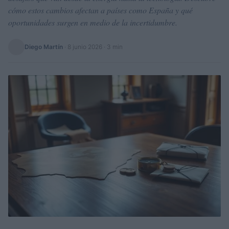
cómo estos cambios afectan a países como España y qué
oportunidades surgen en medio de la incertidumbre.
Diego Martín
·
8 junio 2026
· 3 min