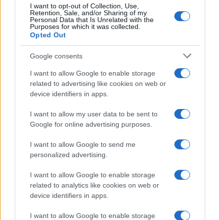
I want to opt-out of Collection, Use,
Retention, Sale, and/or Sharing of my
Personal Data that Is Unrelated with the
Purposes for which it was collected.
Opted Out
Google consents
I want to allow Google to enable storage
related to advertising like cookies on web or
device identifiers in apps.
I want to allow my user data to be sent to
Cómo la crisis de refino está afectando los precios de la
Google for online advertising purposes.
gasolina y el diésel
I want to allow Google to send me
Lucía Herrera · 7 Ago 2026
personalized advertising.
FINANZAS
I want to allow Google to enable storage
related to analytics like cookies on web or
device identifiers in apps.
I want to allow Google to enable storage