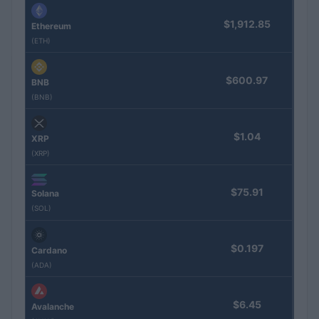
$1,912.85
Ethereum
(ETH)
$600.97
BNB
(BNB)
$1.04
XRP
(XRP)
$75.91
Solana
(SOL)
$0.197
Cardano
(ADA)
$6.45
Avalanche