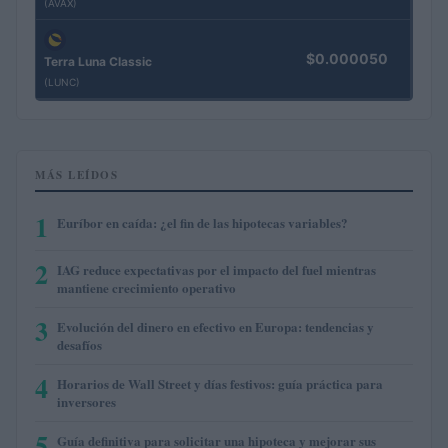
(AVAX)
$0.000050
Terra Luna Classic
(LUNC)
MÁS LEÍDOS
1
Euríbor en caída: ¿el fin de las hipotecas variables?
2
IAG reduce expectativas por el impacto del fuel mientras
mantiene crecimiento operativo
3
Evolución del dinero en efectivo en Europa: tendencias y
desafíos
4
Horarios de Wall Street y días festivos: guía práctica para
inversores
5
Guía definitiva para solicitar una hipoteca y mejorar sus