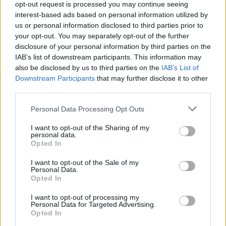
opt-out request is processed you may continue seeing
Sigue leyendo
interest-based ads based on personal information utilized by
us or personal information disclosed to third parties prior to
your opt-out. You may separately opt-out of the further
FINANZAS
disclosure of your personal information by third parties on the
IAB’s list of downstream participants. This information may
also be disclosed by us to third parties on the
IAB’s List of
Downstream Participants
that may further disclose it to other
third parties.
Please note that this website/app uses one or more Google
Personal Data Processing Opt Outs
services and may gather and store information including but
not limited to your visit or usage behaviour. You may click to
I want to opt-out of the Sharing of my
personal data.
grant or deny consent to Google and its third-party tags to
Opted In
use your data for below specified purposes in below Google
consent section.
I want to opt-out of the Sale of my
Personal Data.
Opted In
Identifica y elimina suscripciones, fees y compras impulsivas
Marta Ruiz · 8 Ago 2026
I want to opt-out of processing my
Personal Data for Targeted Advertising.
Opted In
FINANZAS