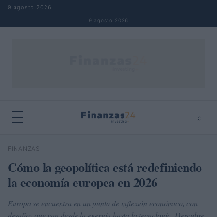
Saltar al contenido
9 agosto 2026
9 agosto 2026
⌕
×
⌕
FINANZAS
Buscar
Cómo la geopolítica está redefiniendo
la economía europea en 2026
Europa se encuentra en un punto de inflexión económico, con
desafíos que van desde la energía hasta la tecnología. Descubre