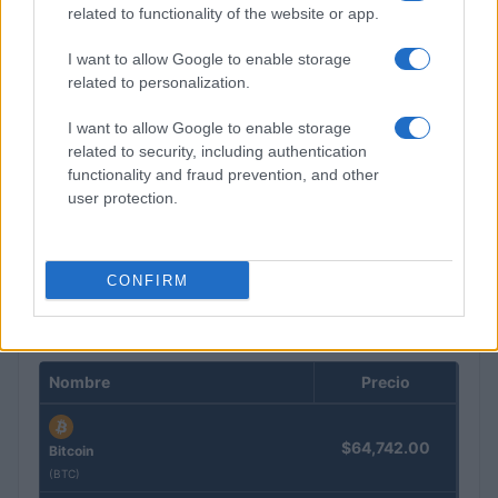
related to functionality of the website or app.
I want to allow Google to enable storage
related to personalization.
I want to allow Google to enable storage
related to security, including authentication
functionality and fraud prevention, and other
Intervención conjunta de Japón y EE.UU. para frenar la caída
user protection.
del yen
Marta Ruiz · 7 Ago 2026
CONFIRM
COTIZACIONES CRYPTO
Nombre
Precio
$64,742.00
Bitcoin
(BTC)