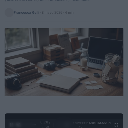
Francesca Galli
·
8 mayo 2026
· 4 min
0:29 /
Ad
hub
Media
POWERED
1
/
4
3:09
BY