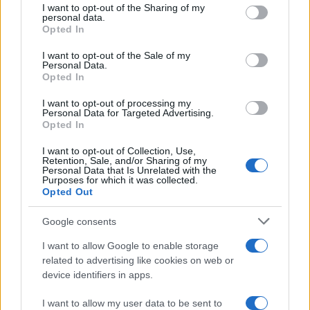
not limited to your visit or usage behaviour. You may click to
I want to opt-out of the Sharing of my
personal data.
grant or deny consent to Google and its third-party tags to
Opted In
FINANCIACIÓN
use your data for below specified purposes in below Google
consent section.
I want to opt-out of the Sale of my
Personal Data.
Opted In
I want to opt-out of processing my
Personal Data for Targeted Advertising.
Opted In
I want to opt-out of Collection, Use,
Retention, Sale, and/or Sharing of my
Personal Data that Is Unrelated with the
Purposes for which it was collected.
Opted Out
Fondos europeos impulsan crecimiento laboral y económico en
Google consents
el País Vasco
I want to allow Google to enable storage
Marta Ruiz · 3 Ago 2026
related to advertising like cookies on web or
device identifiers in apps.
FINANCIACIÓN
I want to allow my user data to be sent to