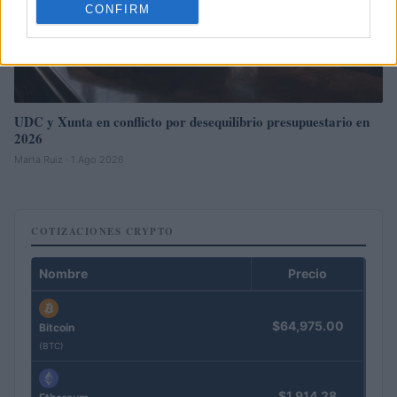
CONFIRM
UDC y Xunta en conflicto por desequilibrio presupuestario en
2026
Marta Ruiz · 1 Ago 2026
COTIZACIONES CRYPTO
Nombre
Precio
$64,975.00
Bitcoin
(BTC)
$1,914.28