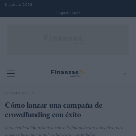
Saltar al contenido
8 agosto 2026
8 agosto 2026
⌕
×
⌕
FINANCIACIÓN
Buscar
Cómo lanzar una campaña de
crowdfunding con éxito
Una explicación práctica sobre la financiación colectiva para
quienes buscan capital, validación y visibilidad