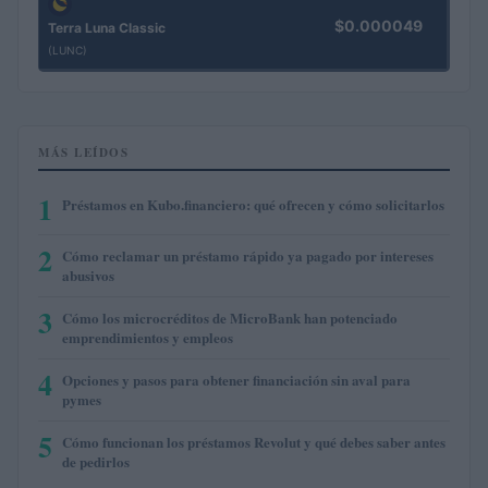
$0.000049
Terra Luna Classic
(LUNC)
MÁS LEÍDOS
1
Préstamos en Kubo.financiero: qué ofrecen y cómo solicitarlos
2
Cómo reclamar un préstamo rápido ya pagado por intereses
abusivos
3
Cómo los microcréditos de MicroBank han potenciado
emprendimientos y empleos
4
Opciones y pasos para obtener financiación sin aval para
pymes
5
Cómo funcionan los préstamos Revolut y qué debes saber antes
de pedirlos