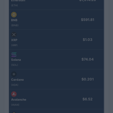
Ethereum
(ETH)
$591.81
BNB
(BNB)
$1.03
XRP
(XRP)
$74.04
Solana
(SOL)
$0.201
Cardano
(ADA)
$6.52
Avalanche
(AVAX)