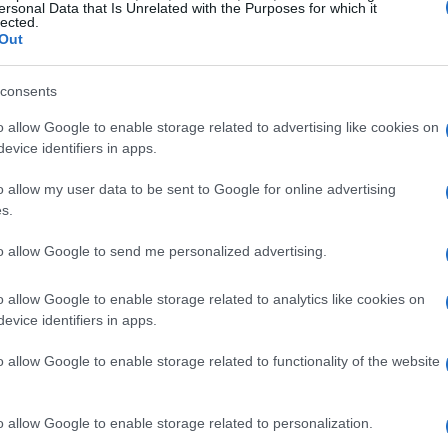
ersonal Data that Is Unrelated with the Purposes for which it
lected.
edas de un exchange
Out
e planificación y atención a los detalles. A
consents
ara realizar este proceso de manera segura:
o allow Google to enable storage related to advertising like cookies on
evice identifiers in apps.
ino
Antes de iniciar el retiro, asegúrate de que la dirección de la
o allow my user data to be sent to Google for online advertising
n incorrecta puede resultar en la pérdida de los fondos.
s.
es de red pueden variar significativamente dependiendo de la
as comisiones actuales y ajustar el monto del retiro en
to allow Google to send me personalized advertising.
po de confirmación de una transacción puede variar
o allow Google to enable storage related to analytics like cookies on
vestiga el tiempo estimado de confirmación para planificar el
evice identifiers in apps.
o allow Google to enable storage related to functionality of the website
ón y revisadas las comisiones, inicia el proceso de retiro en el
ones proporcionadas por la plataforma.
rador de blockchain para monitorear el estado de la
o allow Google to enable storage related to personalization.
n se confirme correctamente.