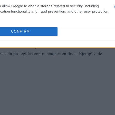
o allow Google to enable storage related to security, including
as y calientes
cation functionality and fraud prevention, and other user protection.
nes principales para custodiar criptomonedas. Cada una
ón depende de las necesidades específicas del usuario.
CONFIRM
macenan las llaves privadas de manera offline. Estas
 están protegidas contra ataques en línea. Ejemplos de