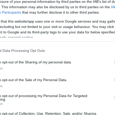
s temas: los pasos para retirar criptomonedas de un
losure of your personal information by third parties on the IAB’s list of
 y calientes, la importancia de las copias de seguridad
. This information may also be disclosed by us to third parties on the
IA
Participants
that may further disclose it to other third parties.
st para evitar errores comunes.
 that this website/app uses one or more Google services and may gath
including but not limited to your visit or usage behaviour. You may click 
 to Google and its third-party tags to use your data for below specifi
ogle consent section.
l Data Processing Opt Outs
o opt-out of the Sharing of my personal data.
In
o opt-out of the Sale of my Personal Data.
In
to opt-out of processing my Personal Data for Targeted
ing.
In
o opt-out of Collection, Use, Retention, Sale, and/or Sharing