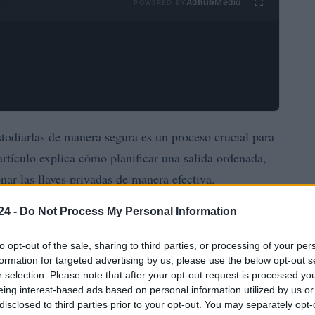
Ad
hub
Media
POWERED BY
todiarlas de manera segura es un proceso crucial para
 artículo explica cómo planificar una salida ordenada,
nar las llaves privadas de manera efectiva.
24 -
Do Not Process My Personal Information
es fundamental debido a la naturaleza irreversible de
en el proceso de retiro o una mala gestión de las llaves
to opt-out of the sale, sharing to third parties, or processing of your per
ente de los fondos. Por ello, es esencial seguir buenas
formation for targeted advertising by us, please use the below opt-out s
r selection. Please note that after your opt-out request is processed y
ara proteger los activos digitales.
eing interest-based ads based on personal information utilized by us or
disclosed to third parties prior to your opt-out. You may separately opt-