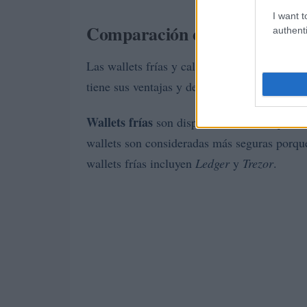
I want t
Comparación entre wallets frí
authenti
Las wallets frías y calientes son dos opcio
tiene sus ventajas y desventajas, y la elecci
Wallets frías
son dispositivos físicos que al
wallets son consideradas más seguras porque
wallets frías incluyen
Ledger
y
Trezor
.