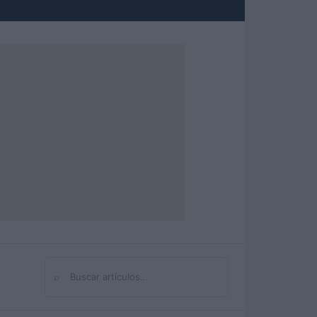
⌕
Buscar