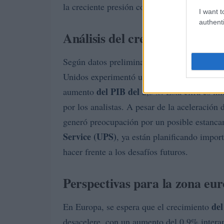
la creciente presión competitiva.
I want t
authenti
Análisis del crecimiento econ
Oficina de 
Según datos preliminares de la
Unidos experimentó un crecimiento inferior 
del PIB del
aumento
2,3%. Esta cifra es inf
por los analistas. A pesar de la aceleración
generó preocupación por un posible estan
Service (UPS)
, ya están planificando impo
hacer frente a los desafíos futuros.
Perspectivas para la zona eur
del
En Europa, se espera que el crecimiento
desacelere, con un aumento del 0,9% interanu