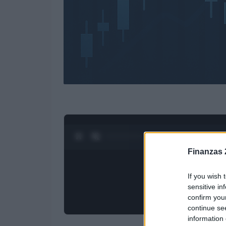
0:28 / 3:19
1
/
4
Finanzas 
If you wish 
sensitive in
confirm you
continue se
information 