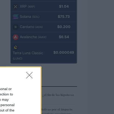
XRP
$1.04
(XRP)
Solana
$75.73
(SOL)
Cardano
$0.200
(ADA)
Avalanche
$6.54
(AVAX)
$0.000049
Terra Luna Classic
(LUNC)
MÁS LEÍDOS
sonal or
1
ection to
Euríbor en caída: ¿el fin de las hipotecas
variables?
ou may
 personal
2
IAG reduce expectativas por el impacto
out of the
del fuel mientras mantiene crecimiento