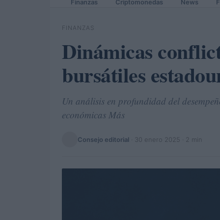
Finanzas
Criptomonedas
News
F
FINANZAS
Dinámicas conflic
bursátiles estadou
Un análisis en profundidad del desempeño
económicas Más
Consejo editorial
·
30 enero 2025
· 2 min