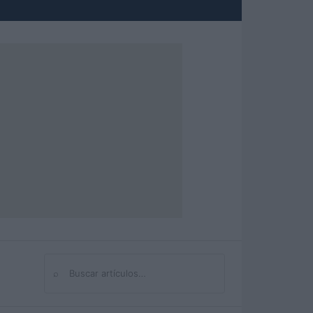
⌕
Buscar