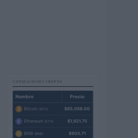
COTIZACIONES CRYPTO
Nombre
Precio
Bitcoin
$65,068.00
(BTC)
Ethereum
$1,921.75
(ETH)
BNB
$605.71
(BNB)