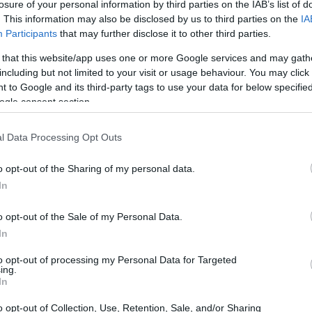
losure of your personal information by third parties on the IAB’s list of
es bursátiles
. This information may also be disclosed by us to third parties on the
IA
Participants
that may further disclose it to other third parties.
ta actualmente dinámicas divergentes, lo que pone de
 that this website/app uses one or more Google services and may gath
Dow Jones
S&P 500
rtunidades. Mientras que el
y el
including but not limited to your visit or usage behaviour. You may click 
 to Google and its third-party tags to use your data for below specifi
egistró una caída significativa. Este escenario pone de
ogle consent section.
las empresas de tecnología, ya que títulos como
das significativas
l Data Processing Opt Outs
o opt-out of the Sharing of my personal data.
In
 índices bursátiles
o opt-out of the Sale of my Personal Data.
In
s subió
70,30 puntos, lo que corresponde a un
to opt-out of processing my Personal Data for Targeted
gistró un aumento, sumando 8,61 puntos, lo que
ing.
In
Nasdaq
rgo, el
se encuentra en territorio negativo,
luctuaciones ponen de relieve la vulnerabilidad del
o opt-out of Collection, Use, Retention, Sale, and/or Sharing