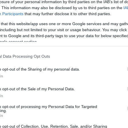
losure of your personal information by third parties on the IAB’s list of
. This information may also be disclosed by us to third parties on the
IA
Participants
that may further disclose it to other third parties.
il estadounidense
 that this website/app uses one or more Google services and may gath
including but not limited to your visit or usage behaviour. You may click 
diferencias significativas
les estadounidenses presenta
 to Google and its third-party tags to use your data for below specifi
ogle consent section.
ow Jones
S&P 500
y el
muestran un ligero
a situación pone de relieve el
diferente desempeño
de
l Data Processing Opt Outs
fluenciado por factores económicos y sectoriales
o opt-out of the Sharing of my personal data.
In
o opt-out of the Sale of my Personal Data.
s índices
In
aumento de 70,30 puntos, lo que corresponde a un
to opt-out of processing my Personal Data for Targeted
ing.
gistró un aumento, sumando 8,61 puntos, lo que
In
o opt-out of Collection, Use, Retention, Sale, and/or Sharing