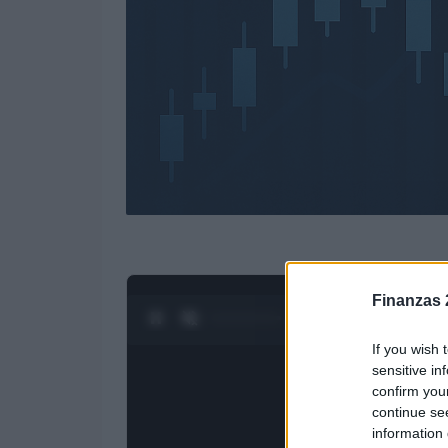
Finanzas 
0:28 / 3:19
1
/
4
If you wish 
sensitive in
confirm you
continue se
information 