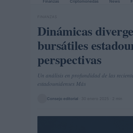
Finanzas
Criptomonedas
News
F
FINANZAS
Dinámicas diverge
bursátiles estadou
perspectivas
Un análisis en profundidad de las recient
estadounidenses Más
Consejo editorial
·
30 enero 2025
· 2 min