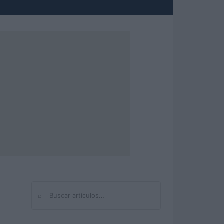
⌕
Buscar