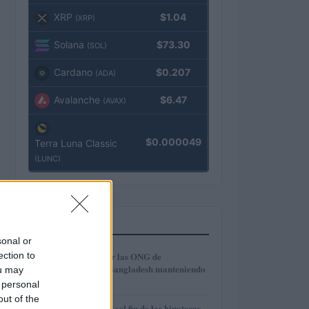
XRP
$1.04
(XRP)
Solana
$73.30
(SOL)
Cardano
$0.207
(ADA)
Avalanche
$6.47
(AVAX)
$0.000049
Terra Luna Classic
(LUNC)
MÁS LEÍDOS
sonal or
1
ection to
Cómo modernizar las ONG de
microcrédito en Bangladesh manteniendo
ou may
la inclusión
 personal
out of the
Euríbor en caída: ¿el fin de las hipotecas