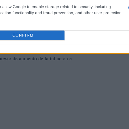
empresas de tecnología.
o allow Google to enable storage related to security, including
cation functionality and fraud prevention, and other user protection.
de tecnología
Comcast
Microsoft
as más importantes se encuentran
,
CONFIRM
 3,4%, respectivamente. Estos resultados son
los inversores, que pueden estar preocupados por las
ntexto de aumento de la inflación e