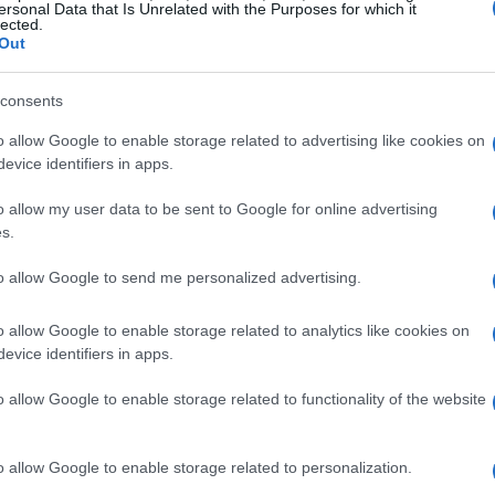
ersonal Data that Is Unrelated with the Purposes for which it
lected.
Out
consents
o allow Google to enable storage related to advertising like cookies on
evice identifiers in apps.
o allow my user data to be sent to Google for online advertising
s.
to allow Google to send me personalized advertising.
o allow Google to enable storage related to analytics like cookies on
evice identifiers in apps.
o allow Google to enable storage related to functionality of the website
de 36,81 puntos, o un 0,19%, lo que pone de
o allow Google to enable storage related to personalization.