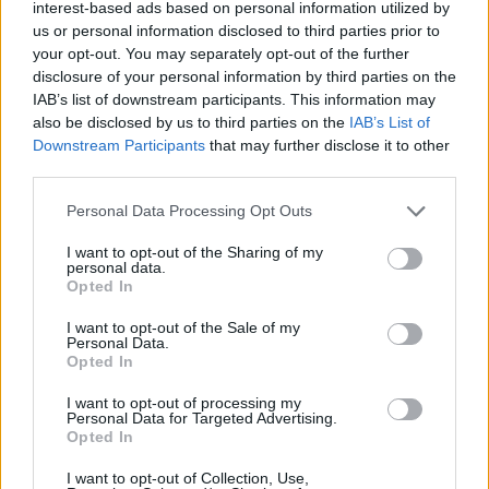
interest-based ads based on personal information utilized by
us or personal information disclosed to third parties prior to
FINANZAS
your opt-out. You may separately opt-out of the further
disclosure of your personal information by third parties on the
IAB’s list of downstream participants. This information may
also be disclosed by us to third parties on the
IAB’s List of
Downstream Participants
that may further disclose it to other
third parties.
Please note that this website/app uses one or more Google
Personal Data Processing Opt Outs
services and may gather and store information including but
not limited to your visit or usage behaviour. You may click to
I want to opt-out of the Sharing of my
personal data.
grant or deny consent to Google and its third-party tags to
Opted In
use your data for below specified purposes in below Google
consent section.
I want to opt-out of the Sale of my
Personal Data.
El empresario José Elías analiza el mercado inmobiliario y sus
Opted In
consecuencias en la jubilación
Marta Ruiz · 5 Ago 2026
I want to opt-out of processing my
Personal Data for Targeted Advertising.
Opted In
FINANZAS
I want to opt-out of Collection, Use,