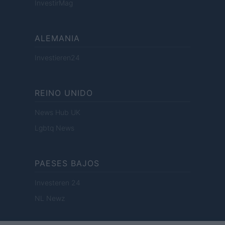
InvestirMag
ALEMANIA
Investieren24
REINO UNIDO
News Hub UK
Lgbtq News
PAESES BAJOS
Investeren 24
NL Newz