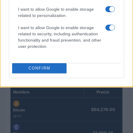
I want to allow Google to enable storage
related to personalization.
I want to allow Google to enable storage
related to security, including authentication
functionality and fraud prevention, and other
Guía completa sobre tarjetas cripto: fees, cashback y seguridad
user protection.
Diego Martín · 5 Ago 2026
CONFIRM
COTIZACIONES CRYPTO
Nombre
Precio
$64,276.00
Bitcoin
(BTC)
$1,899.29