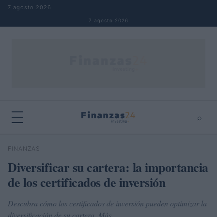
Saltar al contenido
7 agosto 2026
7 agosto 2026
⌕
×
⌕
FINANZAS
Buscar
Diversificar su cartera: la importancia
de los certificados de inversión
Descubra cómo los certificados de inversión pueden optimizar la
diversificación de su cartera. Más