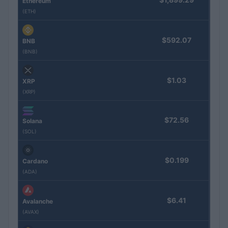
Ethereum
(ETH)
$592.07
BNB
(BNB)
$1.03
XRP
(XRP)
$72.56
Solana
(SOL)
$0.199
Cardano
(ADA)
$6.41
Avalanche
(AVAX)