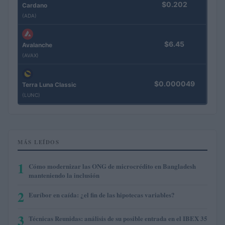
$0.202
Cardano
(ADA)
$6.45
Avalanche
(AVAX)
$0.000049
Terra Luna Classic
(LUNC)
MÁS LEÍDOS
1
Cómo modernizar las ONG de microcrédito en Bangladesh
manteniendo la inclusión
2
Euríbor en caída: ¿el fin de las hipotecas variables?
3
Técnicas Reunidas: análisis de su posible entrada en el IBEX 35