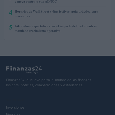
y mega contrato con ADNOC
4
Horarios de Wall Street y días festivos: guía práctica para
inversores
5
IAG reduce expectativas por el impacto del fuel mientras
mantiene crecimiento operativo
Finanzas24, el nuevo portal al mundo de las finanzas.
Insights, noticias, comparaciones y estadísticas.
SECCIONES
Inversiones
Finanzas