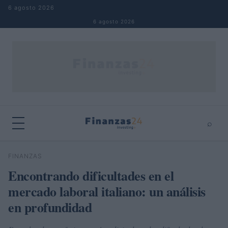
Saltar al contenido
6 agosto 2026
6 agosto 2026
⌕
×
⌕
FINANZAS
Buscar
Encontrando dificultades en el
mercado laboral italiano: un análisis
en profundidad