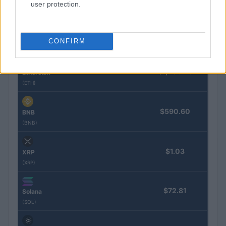
Nombre
Precio
user protection.
$64,437.00
Bitcoin
CONFIRM
(BTC)
$1,906.28
Ethereum
(ETH)
$590.60
BNB
(BNB)
$1.03
XRP
(XRP)
$72.81
Solana
(SOL)