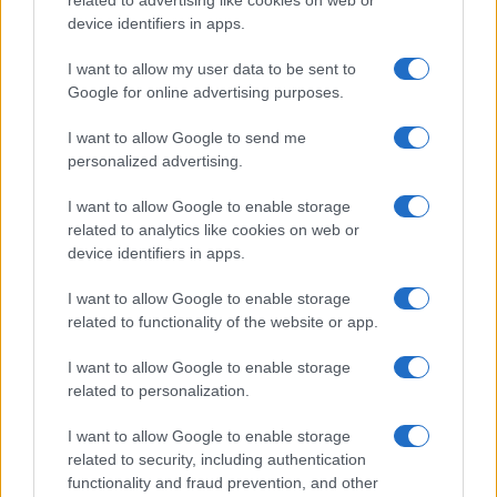
device identifiers in apps.
FINANZAS
I want to allow my user data to be sent to
Google for online advertising purposes.
I want to allow Google to send me
personalized advertising.
I want to allow Google to enable storage
related to analytics like cookies on web or
device identifiers in apps.
I want to allow Google to enable storage
related to functionality of the website or app.
Guía completa sobre tarjetas cripto: fees, cashback y seguridad
Diego Martín · 5 Ago 2026
I want to allow Google to enable storage
related to personalization.
I want to allow Google to enable storage
COTIZACIONES CRYPTO
related to security, including authentication
functionality and fraud prevention, and other