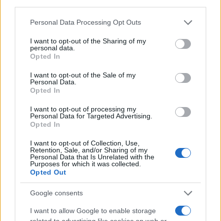
third parties.
El empresario José Elías analiza el mercado inmobiliario y sus
consecuencias en la jubilación
Please note that this website/app uses one or more Google
Personal Data Processing Opt Outs
Marta Ruiz · 5 Ago 2026
services and may gather and store information including but
not limited to your visit or usage behaviour. You may click to
I want to opt-out of the Sharing of my
personal data.
grant or deny consent to Google and its third-party tags to
FINANZAS
Opted In
use your data for below specified purposes in below Google
consent section.
I want to opt-out of the Sale of my
Personal Data.
Opted In
I want to opt-out of processing my
Personal Data for Targeted Advertising.
Opted In
I want to opt-out of Collection, Use,
Retention, Sale, and/or Sharing of my
Personal Data that Is Unrelated with the
Purposes for which it was collected.
Opted Out
La Reserva Federal aprueba la adquisición de Webster Bank
Google consents
por parte de Banco Santander
Marta Ruiz · 5 Ago 2026
I want to allow Google to enable storage
related to advertising like cookies on web or