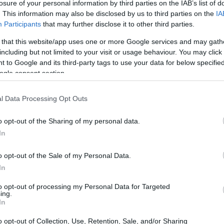
losure of your personal information by third parties on the IAB’s list of
. This information may also be disclosed by us to third parties on the
IA
terés entre los inversores. La compra de acciones
Participants
that may further disclose it to other third parties.
es en circulación, aumentando así el valor de las
 that this website/app uses one or more Google services and may gath
ovocar un aumento del precio de las acciones, lo que
including but not limited to your visit or usage behaviour. You may click 
 to Google and its third-party tags to use your data for below specifi
 los inversores a largo plazo. Además, la decisión de
ogle consent section.
 una señal de confianza en su solidez financiera y en
l Data Processing Opt Outs
o opt-out of the Sharing of my personal data.
In
o opt-out of the Sale of my Personal Data.
In
to opt-out of processing my Personal Data for Targeted
ing.
In
o opt-out of Collection, Use, Retention, Sale, and/or Sharing