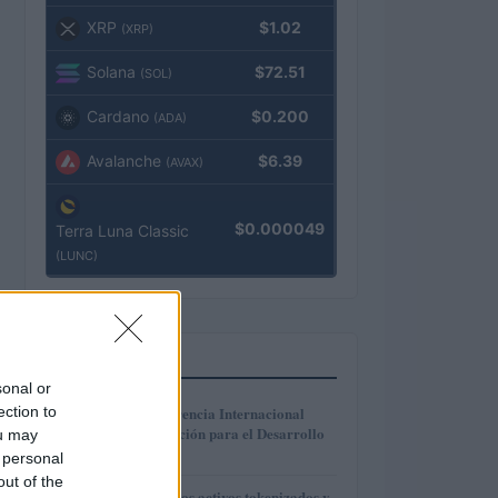
XRP
$1.02
(XRP)
Solana
$72.51
(SOL)
Cardano
$0.200
(ADA)
Avalanche
$6.39
(AVAX)
$0.000049
Terra Luna Classic
(LUNC)
MÁS LEÍDOS
sonal or
1
ection to
La Cuarta Conferencia Internacional
sobre la Financiación para el Desarrollo
ou may
en Sevilla
 personal
out of the
Cómo funcionan los activos tokenizados y