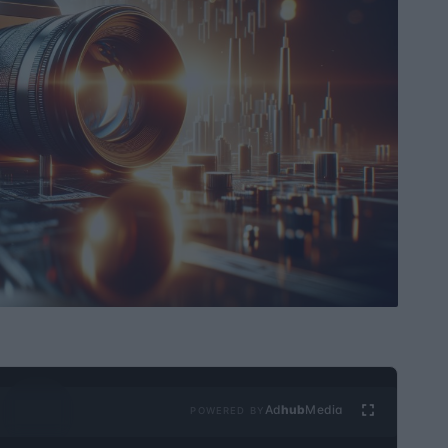
Ad
hub
Media
POWERED BY