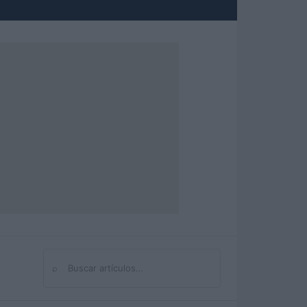
⌕
Buscar