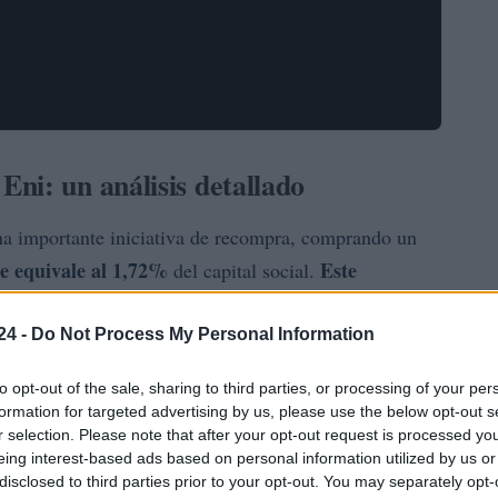
ni: un análisis detallado
a importante iniciativa de recompra, comprando un
ue equivale al 1,72%
Este
del capital social.
una inversión total de más de 805 millones de
o objetivo fortalecer la posición financiera de la
24 -
Do Not Process My Personal Information
 accionistas en un entorno de mercado incierto
to opt-out of the sale, sharing to third parties, or processing of your per
formation for targeted advertising by us, please use the below opt-out s
r selection. Please note that after your opt-out request is processed y
eing interest-based ads based on personal information utilized by us or
disclosed to third parties prior to your opt-out. You may separately opt-
o de valores