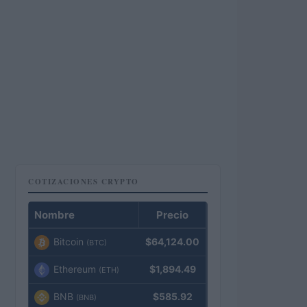
COTIZACIONES CRYPTO
Nombre
Precio
Bitcoin
$64,124.00
(BTC)
Ethereum
$1,894.49
(ETH)
BNB
$585.92
(BNB)