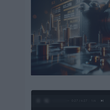
0:28 / 4:27
1
/
4