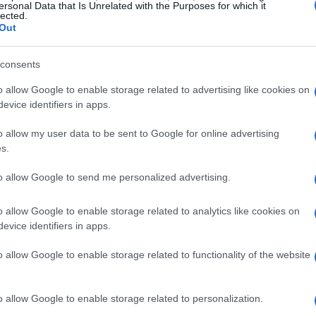
ersonal Data that Is Unrelated with the Purposes for which it
lected.
Out
consents
o allow Google to enable storage related to advertising like cookies on
evice identifiers in apps.
o allow my user data to be sent to Google for online advertising
s.
ara 2024
to allow Google to send me personalized advertising.
PIB italiano
un 0,8% en 2024
se espera que el
crezca
.
o allow Google to enable storage related to analytics like cookies on
 estrategias de Eni y otras empresas, haciendo de la
evice identifiers in apps.
cer frente a cualquier desafío económico. Además,
o allow Google to enable storage related to functionality of the website
 tendencias de crecimiento significativas, con un
ación con el año anterior, lo que sugiere un clima
o allow Google to enable storage related to personalization.