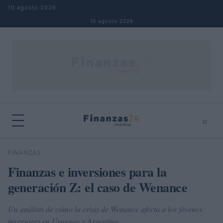
Saltar al contenido
10 agosto 2026
10 agosto 2026
⌕
×
⌕
FINANZAS
Buscar
Finanzas e inversiones para la
generación Z: el caso de Wenance
Un análisis de cómo la crisis de Wenance afecta a los jóvenes
inversores en Uruguay y Argentina.