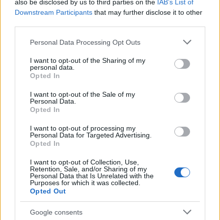
also be disclosed by us to third parties on the
IAB’s List of
Identifica y elimina suscripciones, fees y compras impulsivas
Downstream Participants
that may further disclose it to other
Marta Ruiz · 8 Ago 2026
third parties.
Please note that this website/app uses one or more Google
FINANZAS
Personal Data Processing Opt Outs
services and may gather and store information including but
not limited to your visit or usage behaviour. You may click to
I want to opt-out of the Sharing of my
personal data.
grant or deny consent to Google and its third-party tags to
Opted In
use your data for below specified purposes in below Google
consent section.
I want to opt-out of the Sale of my
Personal Data.
Opted In
I want to opt-out of processing my
Personal Data for Targeted Advertising.
Opted In
I want to opt-out of Collection, Use,
Retention, Sale, and/or Sharing of my
Cómo la crisis de refino está afectando los precios de la
Personal Data that Is Unrelated with the
Purposes for which it was collected.
gasolina y el diésel
Opted Out
Lucía Herrera · 7 Ago 2026
Google consents