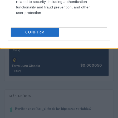
related to security, including authentication
$76.21
Solana
functionality and fraud prevention, and other
(SOL)
user protection.
$0.194
Cardano
(ADA)
CONFIRM
$6.46
Avalanche
(AVAX)
$0.000050
Terra Luna Classic
(LUNC)
MÁS LEÍDOS
1
Euríbor en caída: ¿el fin de las hipotecas variables?