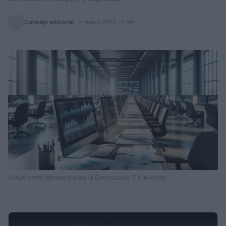
Consejo editorial
·
2 marzo 2025
· 2 min
Scopri come Wenance aiuta la Generazione Z a investire.