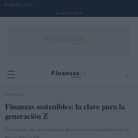
Saltar al contenido
8 agosto 2026
8 agosto 2026
⌕
×
⌕
FINANZAS
Buscar
Finanzas sostenibles: la clave para la
generación Z
Explorando las oportunidades de inversión responsable para la
nueva generación.