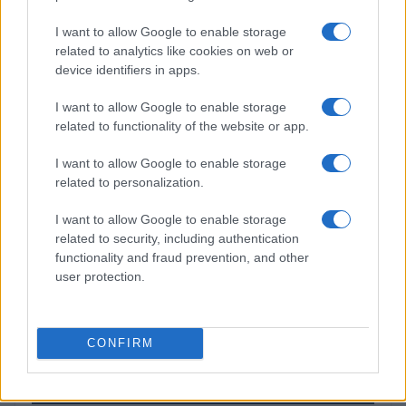
(XRP)
I want to allow Google to enable storage
related to analytics like cookies on web or
$74.65
device identifiers in apps.
Solana
(SOL)
I want to allow Google to enable storage
related to functionality of the website or app.
$0.200
Cardano
(ADA)
I want to allow Google to enable storage
related to personalization.
$6.51
Avalanche
I want to allow Google to enable storage
(AVAX)
related to security, including authentication
functionality and fraud prevention, and other
user protection.
$0.000049
Terra Luna Classic
(LUNC)
CONFIRM
MÁS LEÍDOS