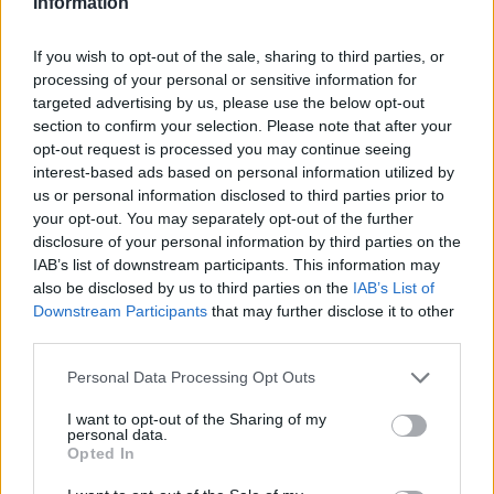
Information
If you wish to opt-out of the sale, sharing to third parties, or
Cómo la crisis de refino está afectando los precios de la
processing of your personal or sensitive information for
gasolina y el diésel
targeted advertising by us, please use the below opt-out
Lucía Herrera · 7 Ago 2026
section to confirm your selection. Please note that after your
opt-out request is processed you may continue seeing
FINANZAS
interest-based ads based on personal information utilized by
us or personal information disclosed to third parties prior to
your opt-out. You may separately opt-out of the further
disclosure of your personal information by third parties on the
IAB’s list of downstream participants. This information may
also be disclosed by us to third parties on the
IAB’s List of
Downstream Participants
that may further disclose it to other
third parties.
Please note that this website/app uses one or more Google
Personal Data Processing Opt Outs
services and may gather and store information including but
not limited to your visit or usage behaviour. You may click to
I want to opt-out of the Sharing of my
personal data.
grant or deny consent to Google and its third-party tags to
Opted In
use your data for below specified purposes in below Google
Intervención conjunta de Japón y EE.UU. para frenar la caída
del yen
consent section.