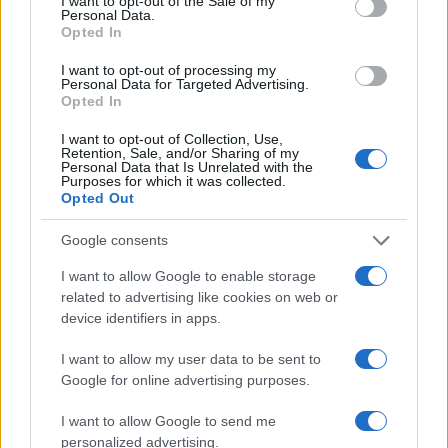
I want to opt-out of the Sale of my
Personal Data.
Marta Ruiz · 7 Ago 2026
Opted In
I want to opt-out of processing my
Personal Data for Targeted Advertising.
Opted In
COTIZACIONES CRYPTO
I want to opt-out of Collection, Use,
Nombre
Precio
Retention, Sale, and/or Sharing of my
Personal Data that Is Unrelated with the
Purposes for which it was collected.
Opted Out
$64,946.00
Bitcoin
(BTC)
Google consents
I want to allow Google to enable storage
$1,915.51
Ethereum
related to advertising like cookies on web or
(ETH)
device identifiers in apps.
I want to allow my user data to be sent to
$593.58
BNB
Google for online advertising purposes.
(BNB)
I want to allow Google to send me
personalized advertising.
$1.03
XRP