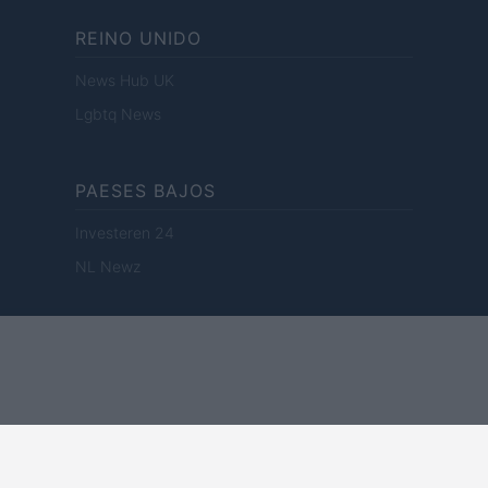
REINO UNIDO
News Hub UK
Lgbtq News
PAESES BAJOS
Investeren 24
NL Newz