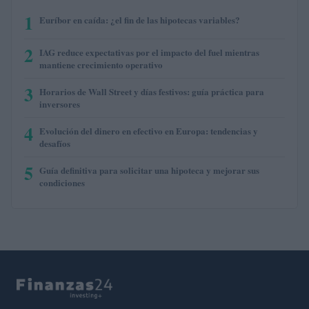
1
Euríbor en caída: ¿el fin de las hipotecas variables?
2
IAG reduce expectativas por el impacto del fuel mientras
mantiene crecimiento operativo
3
Horarios de Wall Street y días festivos: guía práctica para
inversores
4
Evolución del dinero en efectivo en Europa: tendencias y
desafíos
5
Guía definitiva para solicitar una hipoteca y mejorar sus
condiciones