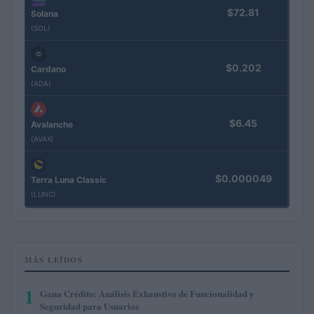
$72.81
Solana
(SOL)
$0.202
Cardano
(ADA)
$6.45
Avalanche
(AVAX)
$0.000049
Terra Luna Classic
(LUNC)
MÁS LEÍDOS
1
Gana Crédito: Análisis Exhaustivo de Funcionalidad y
Seguridad para Usuarios