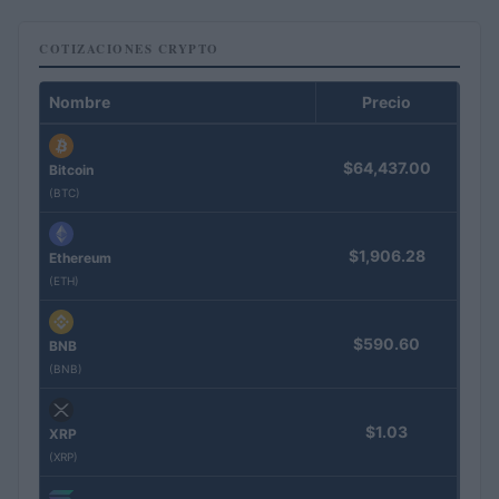
COTIZACIONES CRYPTO
Nombre
Precio
$64,437.00
Bitcoin
(BTC)
$1,906.28
Ethereum
(ETH)
$590.60
BNB
(BNB)
$1.03
XRP
(XRP)