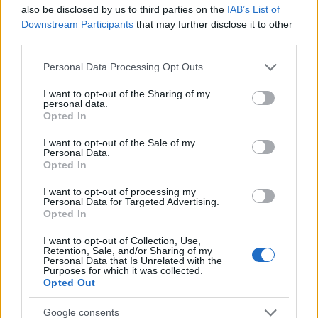
also be disclosed by us to third parties on the
IAB’s List of
Downstream Participants
that may further disclose it to other
third parties.
Please note that this website/app uses one or more Google
Personal Data Processing Opt Outs
services and may gather and store information including but
not limited to your visit or usage behaviour. You may click to
I want to opt-out of the Sharing of my
personal data.
grant or deny consent to Google and its third-party tags to
Opted In
use your data for below specified purposes in below Google
consent section.
I want to opt-out of the Sale of my
Personal Data.
Opted In
Sigue leyendo
I want to opt-out of processing my
Personal Data for Targeted Advertising.
Opted In
HOW TO
I want to opt-out of Collection, Use,
Retention, Sale, and/or Sharing of my
Personal Data that Is Unrelated with the
Purposes for which it was collected.
Opted Out
Google consents