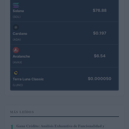
$76.88
Solana
(SOL)
$0.197
Cardano
(ADA)
$6.54
Avalanche
(AVAX)
$0.000050
Terra Luna Classic
(LUNC)
MÁS LEÍDOS
1
Gana Crédito: Análisis Exhaustivo de Funcionalidad y