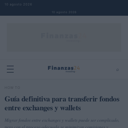
Saltar al contenido
10 agosto 2026
10 agosto 2026
⌕
×
⌕
HOW TO
Buscar
Guía definitiva para transferir fondos
entre exchanges y wallets
Migrar fondos entre exchanges y wallets puede ser complicado,
pero con el proceso adecuado se minimizan comisiones y