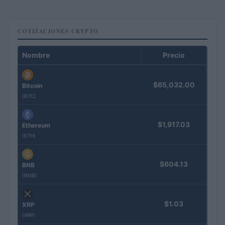
COTIZACIONES CRYPTO
Nombre
Precio
$65,032.00
Bitcoin
(BTC)
$1,917.03
Ethereum
(ETH)
$604.13
BNB
(BNB)
$1.03
XRP
(XRP)