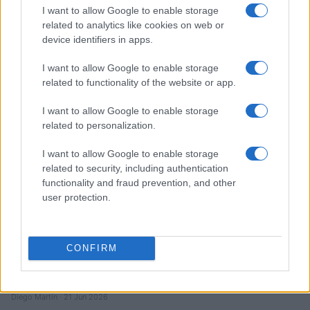
I want to allow Google to enable storage
related to analytics like cookies on web or
Cómo configurar firmas claras en Ethereum paso a paso
device identifiers in apps.
Lucía Herrera · 23 Jun 2026
I want to allow Google to enable storage
related to functionality of the website or app.
HOW TO
I want to allow Google to enable storage
related to personalization.
I want to allow Google to enable storage
related to security, including authentication
functionality and fraud prevention, and other
user protection.
CONFIRM
Guía práctica para usar bridges y elegir horarios con gas bajo
Diego Martín · 21 Jun 2026