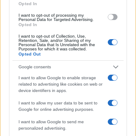
Opted In
I want to opt-out of processing my
Personal Data for Targeted Advertising.
Opted In
I want to opt-out of Collection, Use,
Retention, Sale, and/or Sharing of my
Guía completa para crear y gestionar wallets de
Personal Data that Is Unrelated with the
criptomonedas
Purposes for which it was collected.
Opted Out
Diego Martín · 30 Jun 2026
Google consents
HOW TO
I want to allow Google to enable storage
related to advertising like cookies on web or
device identifiers in apps.
I want to allow my user data to be sent to
Google for online advertising purposes.
I want to allow Google to send me
personalized advertising.