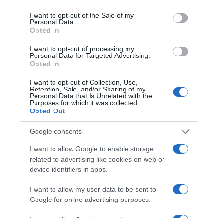
use your data for below specified purposes in below Google
consent section.
I want to opt-out of the Sale of my
Personal Data.
Opted In
I want to opt-out of processing my
Personal Data for Targeted Advertising.
Opted In
I want to opt-out of Collection, Use,
Retention, Sale, and/or Sharing of my
Personal Data that Is Unrelated with the
Guía para evaluar RWA: custodios, oráculos, liquidez y riesgo
Purposes for which it was collected.
Opted Out
legal
Marta Ruiz · 6 Ago 2026
Google consents
INVERSIONES
I want to allow Google to enable storage
related to advertising like cookies on web or
device identifiers in apps.
I want to allow my user data to be sent to
Google for online advertising purposes.