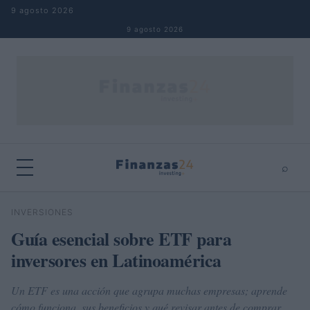
Saltar al contenido
9 agosto 2026
9 agosto 2026
⌕
×
⌕
INVERSIONES
Buscar
Guía esencial sobre ETF para
inversores en Latinoamérica
Un ETF es una acción que agrupa muchas empresas; aprende
cómo funciona, sus beneficios y qué revisar antes de comprar