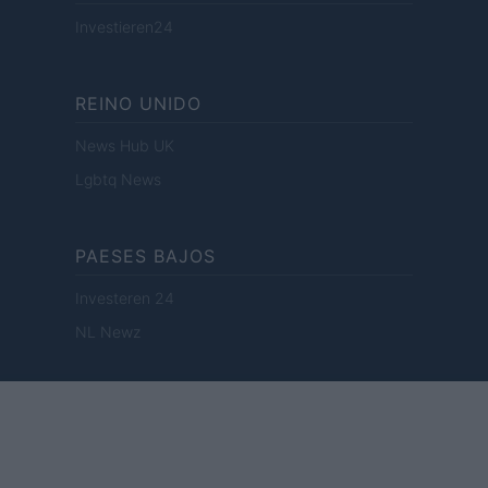
Investieren24
REINO UNIDO
News Hub UK
Lgbtq News
PAESES BAJOS
Investeren 24
NL Newz