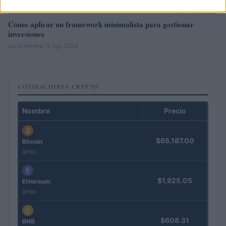
Cómo aplicar un framework minimalista para gestionar
inversiones
Lucía Herrera · 5 Ago 2026
COTIZACIONES CRYPTO
Nombre
Precio
$65,187.00
Bitcoin
(BTC)
$1,925.05
Ethereum
(ETH)
$608.31
BNB