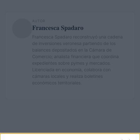
AUTOR
Francesca Spadaro
Francesca Spadaro reconstruyó una cadena
de inversiones veronesa partiendo de los
balances depositados en la Cámara de
Comercio; analista financiera que coordina
expedientes sobre pymes y mercados.
Licenciada en economía, colabora con
cámaras locales y realiza boletines
económicos territoriales.