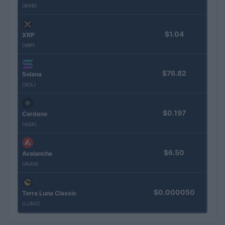
(BNB)
$1.04
XRP
(XRP)
$76.82
Solana
(SOL)
$0.197
Cardano
(ADA)
$6.50
Avalanche
(AVAX)
$0.000050
Terra Luna Classic
(LUNC)