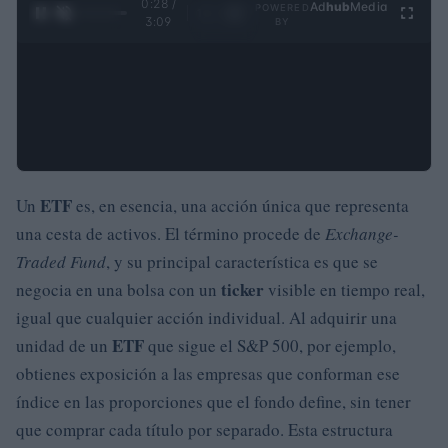
0:29 /
Ad
hub
Media
POWERED
1
/
4
3:09
BY
ETF
Un
es, en esencia, una acción única que representa
una cesta de activos. El término procede de
Exchange-
Traded Fund
, y su principal característica es que se
ticker
negocia en una bolsa con un
visible en tiempo real,
igual que cualquier acción individual. Al adquirir una
ETF
unidad de un
que sigue el S&P 500, por ejemplo,
obtienes exposición a las empresas que conforman ese
índice en las proporciones que el fondo define, sin tener
que comprar cada título por separado. Esta estructura