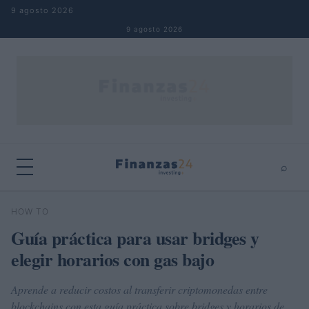
Saltar al contenido
9 agosto 2026
9 agosto 2026
⌕
×
⌕
HOW TO
Buscar
Guía práctica para usar bridges y
elegir horarios con gas bajo
Aprende a reducir costos al transferir criptomonedas entre
blockchains con esta guía práctica sobre bridges y horarios de