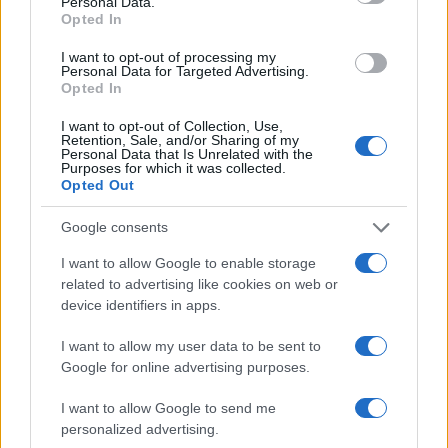
Personal Data.
Opted In
I want to opt-out of processing my
Personal Data for Targeted Advertising.
Opted In
I want to opt-out of Collection, Use,
Retention, Sale, and/or Sharing of my
Guía definitiva para transferir fondos entre exchanges y wallets
Personal Data that Is Unrelated with the
Purposes for which it was collected.
Diego Martín · 5 Jul 2026
Opted Out
HOW TO
Google consents
I want to allow Google to enable storage
related to advertising like cookies on web or
device identifiers in apps.
I want to allow my user data to be sent to
Google for online advertising purposes.
I want to allow Google to send me
personalized advertising.