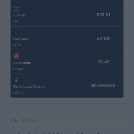
$76.31
Solana
(SOL)
$0.198
Cardano
(ADA)
$6.48
Avalanche
(AVAX)
$0.000050
Terra Luna Classic
(LUNC)
MÁS LEÍDOS