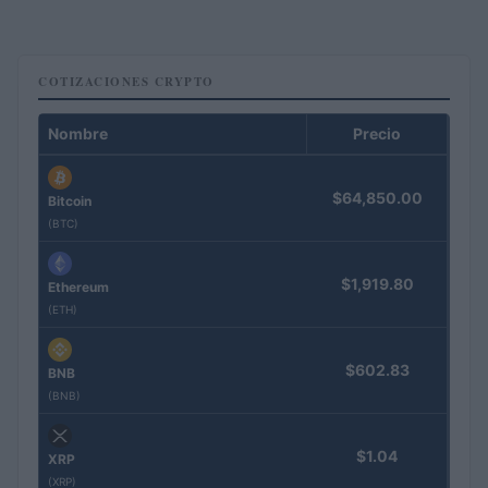
COTIZACIONES CRYPTO
Nombre
Precio
$64,850.00
Bitcoin
(BTC)
$1,919.80
Ethereum
(ETH)
$602.83
BNB
(BNB)
$1.04
XRP
(XRP)