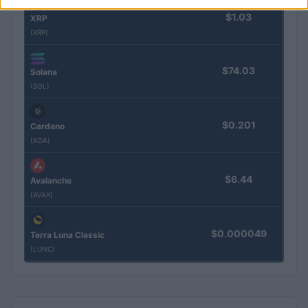
$1.03
XRP
(XRP)
$74.03
Solana
(SOL)
$0.201
Cardano
(ADA)
$6.44
Avalanche
(AVAX)
$0.000049
Terra Luna Classic
(LUNC)