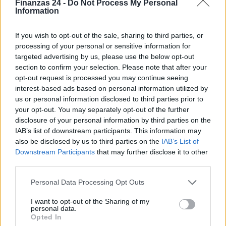
Finanzas 24 -
Do Not Process My Personal
Information
If you wish to opt-out of the sale, sharing to third parties, or
HOW TO
processing of your personal or sensitive information for
targeted advertising by us, please use the below opt-out
section to confirm your selection. Please note that after your
opt-out request is processed you may continue seeing
interest-based ads based on personal information utilized by
us or personal information disclosed to third parties prior to
your opt-out. You may separately opt-out of the further
disclosure of your personal information by third parties on the
IAB’s list of downstream participants. This information may
also be disclosed by us to third parties on the
IAB’s List of
Downstream Participants
that may further disclose it to other
Guía práctica para hacer entrevistas de trabajo
third parties.
efectivas y justas
Please note that this website/app uses one or more Google
Personal Data Processing Opt Outs
Una guía práctica para crear entrevistas de trabajo estructuradas que
services and may gather and store information including but
identifiquen competencias relevantes, disminuyan costos por malas
not limited to your visit or usage behaviour. You may click to
I want to opt-out of the Sharing of my
contrataciones y mejoren la experiencia…
personal data.
grant or deny consent to Google and its third-party tags to
Opted In
Staff · 25 Feb 2026
use your data for below specified purposes in below Google