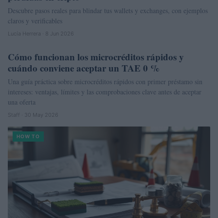
Descubre pasos reales para blindar tus wallets y exchanges, con ejemplos
claros y verificables
Lucía Herrera · 8 Jun 2026
Cómo funcionan los microcréditos rápidos y
HOW TO
cuándo conviene aceptar un TAE 0 %
Una guía práctica sobre microcréditos rápidos con primer préstamo sin
intereses: ventajas, límites y las comprobaciones clave antes de aceptar
una oferta
Staff · 30 May 2026
HOW TO