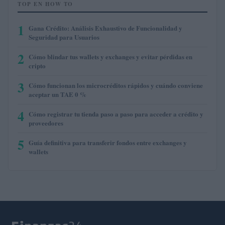
TOP EN HOW TO
1
Gana Crédito: Análisis Exhaustivo de Funcionalidad y
Seguridad para Usuarios
2
Cómo blindar tus wallets y exchanges y evitar pérdidas en
cripto
3
Cómo funcionan los microcréditos rápidos y cuándo conviene
aceptar un TAE 0 %
4
Cómo registrar tu tienda paso a paso para acceder a crédito y
proveedores
5
Guía definitiva para transferir fondos entre exchanges y
wallets