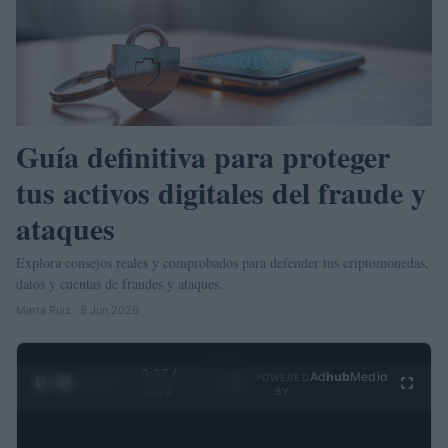
Guía definitiva para proteger
tus activos digitales del fraude y
ataques
Explora consejos reales y comprobados para defender tus criptomonedas,
datos y cuentas de fraudes y ataques.
Marta Ruiz · 8 Jun 2026
0:29 /
Ad
hub
Media
POWERED
1
/
4
3:19
BY