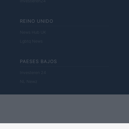
Investieren24
REINO UNIDO
News Hub UK
Lgbtq News
PAESES BAJOS
Investeren 24
NL Newz