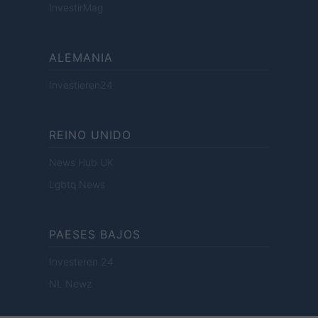
InvestirMag
ALEMANIA
Investieren24
REINO UNIDO
News Hub UK
Lgbtq News
PAESES BAJOS
Investeren 24
NL Newz