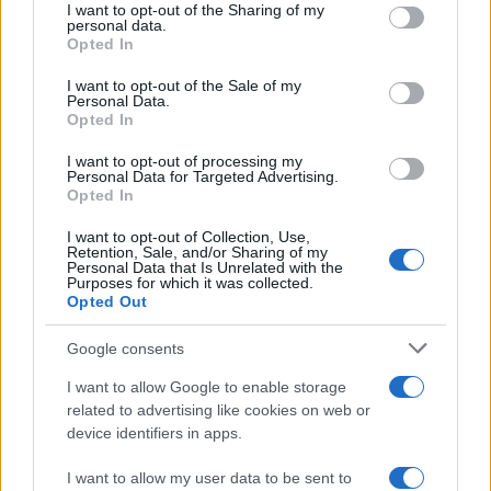
not limited to your visit or usage behaviour. You may click to
I want to opt-out of the Sharing of my
personal data.
grant or deny consent to Google and its third-party tags to
Opted In
INVERSIONES
use your data for below specified purposes in below Google
consent section.
I want to opt-out of the Sale of my
Personal Data.
Opted In
I want to opt-out of processing my
Personal Data for Targeted Advertising.
Opted In
I want to opt-out of Collection, Use,
Retention, Sale, and/or Sharing of my
Personal Data that Is Unrelated with the
Purposes for which it was collected.
Opted Out
Guía para evaluar RWA: custodios, oráculos, liquidez y riesgo
Google consents
legal
I want to allow Google to enable storage
Marta Ruiz · 6 Ago 2026
related to advertising like cookies on web or
device identifiers in apps.
INVERSIONES
I want to allow my user data to be sent to