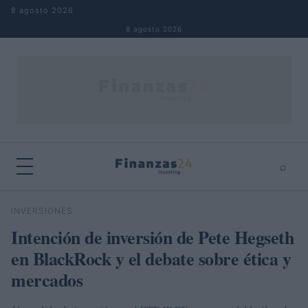
Saltar al contenido
8 agosto 2026
8 agosto 2026
⌕
×
⌕
INVERSIONES
Buscar
Intención de inversión de Pete Hegseth
en BlackRock y el debate sobre ética y
mercados