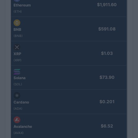
$1,911.60
Ethereum
(ETH)
$591.08
BNB
(BNB)
$1.03
XRP
(XRP)
$73.90
Solana
(SOL)
$0.201
Cardano
(ADA)
$6.52
Avalanche
(AVAX)