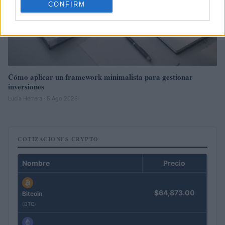
CONFIRM
Cómo aplicar un framework minimalista para gestionar
inversiones
Lucía Herrera · 5 Ago 2026
COTIZACIONES CRYPTO
Nombre
Precio
$64,873.00
Bitcoin
(BTC)