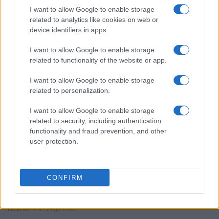
Diferencias entre análisis técnico y fundamental: cuándo
I want to allow Google to enable storage
aplicar cada método
related to analytics like cookies on web or
device identifiers in apps.
Marta Ruiz · 6 Ago 2026
I want to allow Google to enable storage
INVERSIONES
related to functionality of the website or app.
I want to allow Google to enable storage
related to personalization.
I want to allow Google to enable storage
related to security, including authentication
functionality and fraud prevention, and other
user protection.
CONFIRM
Cómo aplicar un framework minimalista para gestionar
inversiones
Lucía Herrera · 5 Ago 2026