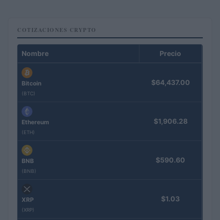
COTIZACIONES CRYPTO
Nombre
Precio
$64,437.00
Bitcoin
(BTC)
$1,906.28
Ethereum
(ETH)
$590.60
BNB
(BNB)
$1.03
XRP
(XRP)