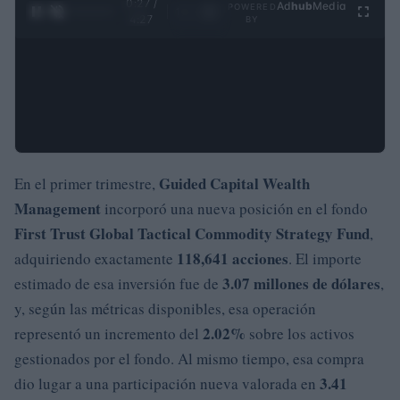
0:28 /
Ad
hub
Media
POWERED
1
/
4
4:27
BY
Guided Capital Wealth
En el primer trimestre,
Management
incorporó una nueva posición en el fondo
First Trust Global Tactical Commodity Strategy Fund
,
118,641 acciones
adquiriendo exactamente
. El importe
3.07 millones de dólares
estimado de esa inversión fue de
,
y, según las métricas disponibles, esa operación
2.02%
representó un incremento del
sobre los activos
gestionados por el fondo. Al mismo tiempo, esa compra
3.41
dio lugar a una participación nueva valorada en