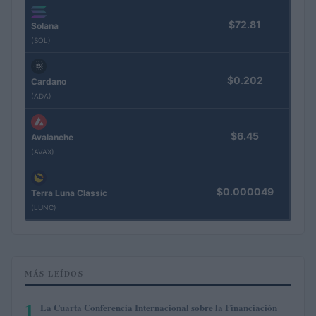
$72.81
Solana
(SOL)
$0.202
Cardano
(ADA)
$6.45
Avalanche
(AVAX)
$0.000049
Terra Luna Classic
(LUNC)
MÁS LEÍDOS
1
La Cuarta Conferencia Internacional sobre la Financiación