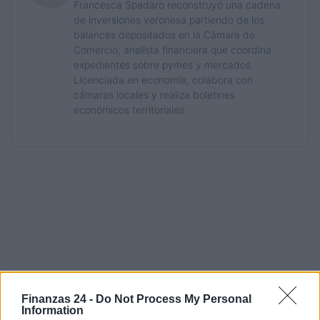
Francesca Spadaro reconstruyó una cadena
de inversiones veronesa partiendo de los
balances depositados en la Cámara de
Comercio; analista financiera que coordina
expedientes sobre pymes y mercados.
Licenciada en economía, colabora con
cámaras locales y realiza boletines
económicos territoriales.
Finanzas 24 -
Do Not Process My Personal
Information