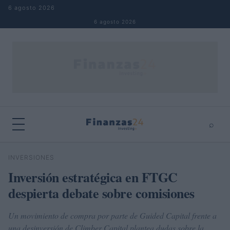
Saltar al contenido
6 agosto 2026
6 agosto 2026
⌕
×
⌕
INVERSIONES
Buscar
Inversión estratégica en FTGC
despierta debate sobre comisiones
Un movimiento de compra por parte de Guided Capital frente a
una desinversión de Climber Capital plantea dudas sobre la