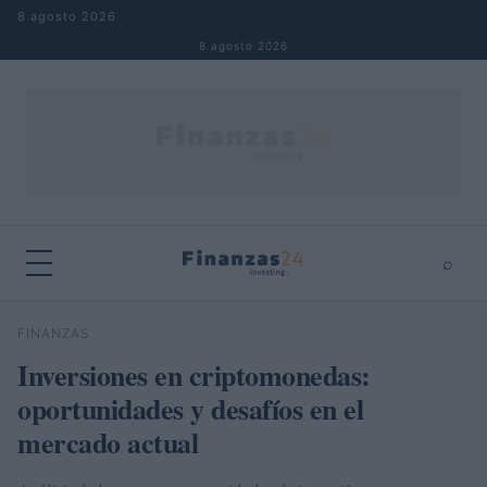
Saltar al contenido
8 agosto 2026
8 agosto 2026
⌕
×
⌕
FINANZAS
Buscar
Inversiones en criptomonedas:
oportunidades y desafíos en el
mercado actual