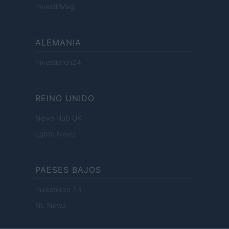
InvestirMag
ALEMANIA
Investieren24
REINO UNIDO
News Hub UK
Lgbtq News
PAESES BAJOS
Investeren 24
NL Newz