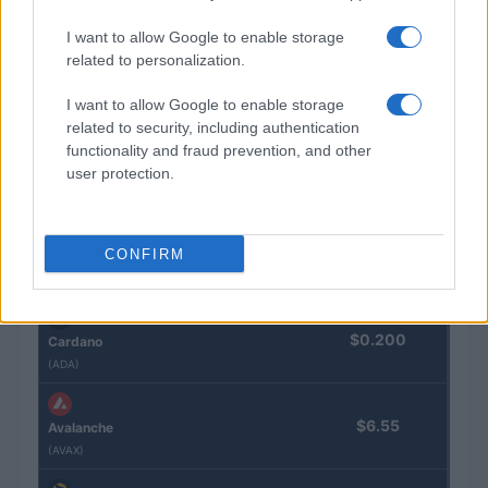
(ETH)
I want to allow Google to enable storage
related to personalization.
$594.99
BNB
I want to allow Google to enable storage
(BNB)
related to security, including authentication
functionality and fraud prevention, and other
$1.04
XRP
user protection.
(XRP)
$75.21
CONFIRM
Solana
(SOL)
$0.200
Cardano
(ADA)
$6.55
Avalanche
(AVAX)