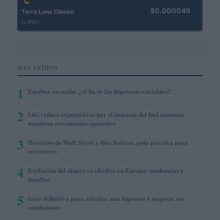
$0.000049
Terra Luna Classic
(LUNC)
MÁS LEÍDOS
1
Euríbor en caída: ¿el fin de las hipotecas variables?
2
IAG reduce expectativas por el impacto del fuel mientras
mantiene crecimiento operativo
3
Horarios de Wall Street y días festivos: guía práctica para
inversores
4
Evolución del dinero en efectivo en Europa: tendencias y
desafíos
5
Guía definitiva para solicitar una hipoteca y mejorar sus
condiciones