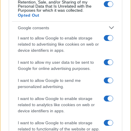
Retention, Sale, and/or Sharing of my
Personal Data that Is Unrelated with the
Purposes for which it was collected.
Opted Out
Google consents
I want to allow Google to enable storage
Intervención conjunta de Japón y EE.UU. para frenar la caída
del yen
related to advertising like cookies on web or
device identifiers in apps.
Marta Ruiz · 7 Ago 2026
I want to allow my user data to be sent to
Google for online advertising purposes.
COTIZACIONES CRYPTO
I want to allow Google to send me
personalized advertising.
Nombre
Precio
I want to allow Google to enable storage
related to analytics like cookies on web or
$64,936.00
Bitcoin
device identifiers in apps.
(BTC)
I want to allow Google to enable storage
related to functionality of the website or app.
$1,918.61
Ethereum