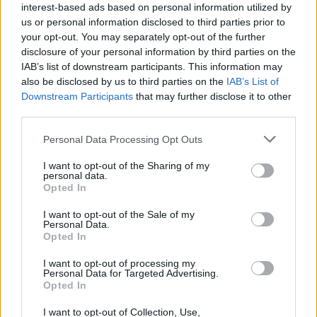
interest-based ads based on personal information utilized by
us or personal information disclosed to third parties prior to
your opt-out. You may separately opt-out of the further
disclosure of your personal information by third parties on the
IAB’s list of downstream participants. This information may
also be disclosed by us to third parties on the
IAB’s List of
Downstream Participants
that may further disclose it to other
third parties.
Please note that this website/app uses one or more Google
Personal Data Processing Opt Outs
services and may gather and store information including but
Cómo la crisis de refino está afectando los precios de la
gasolina y el diésel
not limited to your visit or usage behaviour. You may click to
I want to opt-out of the Sharing of my
personal data.
grant or deny consent to Google and its third-party tags to
Lucía Herrera · 7 Ago 2026
Opted In
use your data for below specified purposes in below Google
consent section.
I want to opt-out of the Sale of my
FINANZAS
Personal Data.
Opted In
I want to opt-out of processing my
Personal Data for Targeted Advertising.
Opted In
I want to opt-out of Collection, Use,