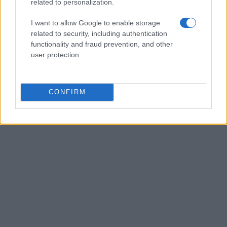
Las mejores alternativas de Robinhood
related to personalization.
Consejo editorial · 3 Jul 2021
I want to allow Google to enable storage
related to security, including authentication
←
1
…
366
367
368
…
372
→
functionality and fraud prevention, and other
user protection.
CONFIRM