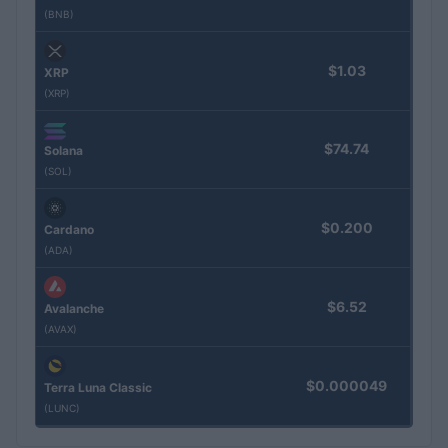
(BNB)
$1.03
XRP
(XRP)
$74.74
Solana
(SOL)
$0.200
Cardano
(ADA)
$6.52
Avalanche
(AVAX)
$0.000049
Terra Luna Classic
(LUNC)