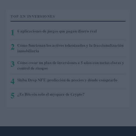
TOP EN INVERSIONES
1
6 aplicaciones de juegos que pagan dinero real
2
Cómo funcionan los activos tokenizados y la fraccionalización
inmobiliaria
3
Cómo crear un plan de inversiones a 5 años con metas claras y
control de riesgos
4
Shiba Drop NFT: predicción de precios y dónde comprarlo
5
¿Es Bitcoin solo el myspace de Crypto?