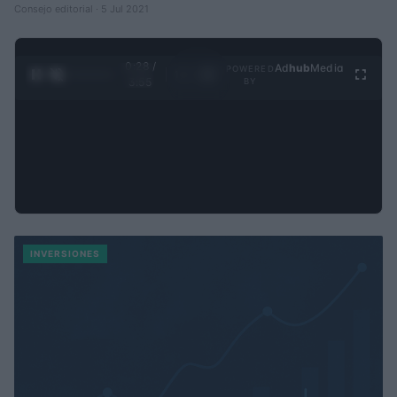
Consejo editorial · 5 Jul 2021
0:29 /
Ad
hub
Media
POWERED
1
/
4
3:55
BY
INVERSIONES