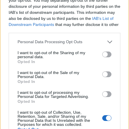
your opt-out. You may separately opt-out of the further
disclosure of your personal information by third parties on the
Revisión de Morningstar: ¿Qué es? ¿Cómo
IAB’s list of downstream participants. This information may
funciona? ¿Es confiable?
also be disclosed by us to third parties on the
IAB’s List of
Consejo editorial · 3 Jul 2021
Downstream Participants
that may further disclose it to other
third parties.
Please note that this website/app uses one or more Google
Personal Data Processing Opt Outs
services and may gather and store information including but
not limited to your visit or usage behaviour. You may click to
I want to opt-out of the Sharing of my
personal data.
grant or deny consent to Google and its third-party tags to
Opted In
use your data for below specified purposes in below Google
consent section.
I want to opt-out of the Sale of my
Personal Data.
Opted In
I want to opt-out of processing my
Personal Data for Targeted Advertising.
Opted In
I want to opt-out of Collection, Use,
Retention, Sale, and/or Sharing of my
Personal Data that Is Unrelated with the
Purposes for which it was collected.