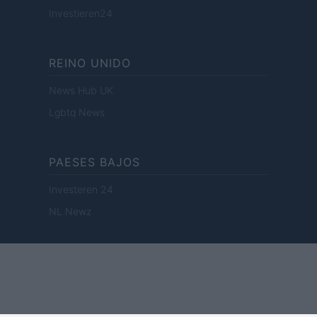
Investieren24
REINO UNIDO
News Hub UK
Lgbtq News
PAESES BAJOS
Investeren 24
NL Newz