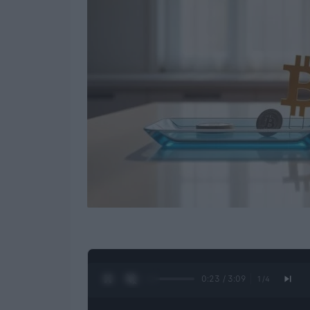
0:24 / 3:09
1
/
4