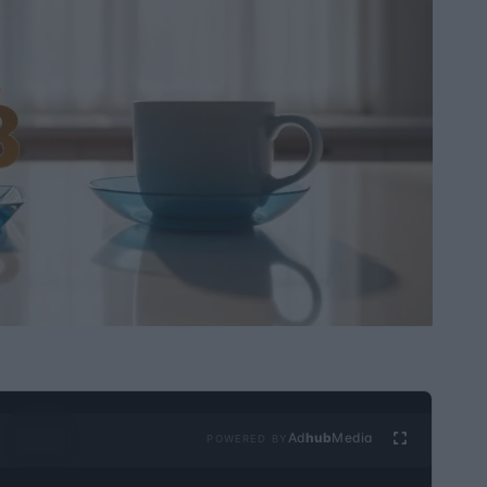
Ad
hub
Media
POWERED BY