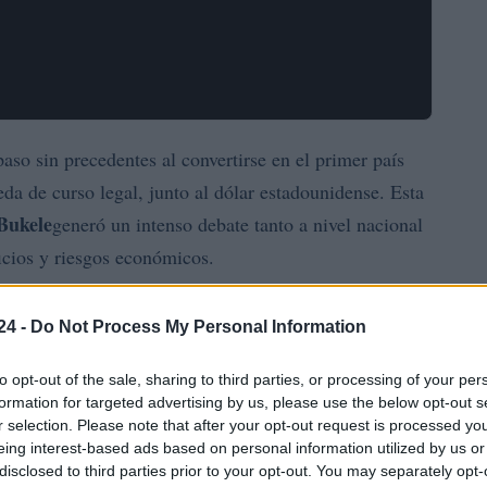
so sin precedentes al convertirse en el primer país
 de curso legal, junto al dólar estadounidense. Esta
Bukele
generó un intenso debate tanto a nivel nacional
icios y riesgos económicos.
 creación de una infraestructura para facilitar
24 -
Do Not Process My Personal Information
de la billetera digital gubernamental conocida como
tcoin dejó de ser reconocido como moneda de curso
to opt-out of the sale, sharing to third parties, or processing of your per
formation for targeted advertising by us, please use the below opt-out s
 y un bajo uso por parte de la población.
r selection. Please note that after your opt-out request is processed y
eing interest-based ads based on personal information utilized by us or
ach
disclosed to third parties prior to your opt-out. You may separately opt-