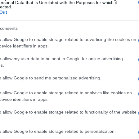
ersonal Data that Is Unrelated with the Purposes for which it
lected.
Out
consents
 y pagar servicios utilizando esta criptomoneda,
o allow Google to enable storage related to advertising like cookies on
Bitcoin
a basado en el
. Este proyecto demostró la
evice identifiers in apps.
a local, atrayendo la atención internacional antes de la
o allow my user data to be sent to Google for online advertising
s.
to allow Google to send me personalized advertising.
o allow Google to enable storage related to analytics like cookies on
Ley Bitcoin
iva de El Salvador aprobó la
que fue
evice identifiers in apps.
Bitcoin
ente. Esta legislación estableció el
como
o allow Google to enable storage related to functionality of the website
nal. Posteriormente, el 30 de agosto de 2026, se aprobó
onó el marco jurídico necesario para su
o allow Google to enable storage related to personalization.