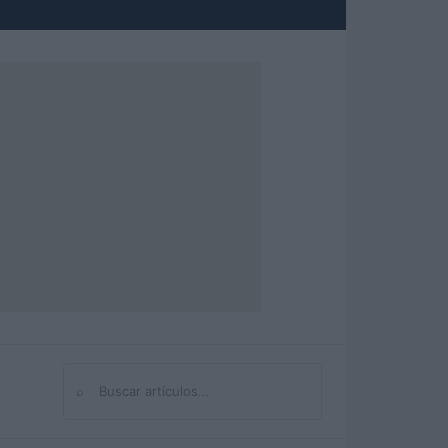
⌕
Buscar