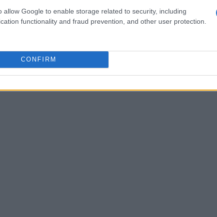
o allow Google to enable storage related to security, including
convirtió oficialmente en el primer estado soberano en
cation functionality and fraud prevention, and other user protection.
Nayib Bukele
legal. El presidente
anunció la
oin
por parte del gobierno, una
inversión
que superó los
CONFIRM
ra 2026, el gobierno había invertido aproximadamente
Bitcoin
e 6,011
.