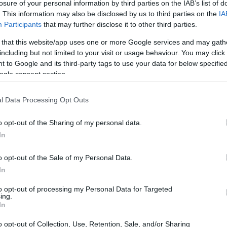
losure of your personal information by third parties on the IAB’s list of
. This information may also be disclosed by us to third parties on the
IA
El Zonte
dad costera de
se convirtió en un laboratorio
Participants
that may further disclose it to other third parties.
coin Beach
Hope
. Coordinado por la fundación
 that this website/app uses one or more Google services and may gath
Bitcoin
odujo el uso del
en las transacciones
including but not limited to your visit or usage behaviour. You may click 
 to Google and its third-party tags to use your data for below specifi
ogle consent section.
l Data Processing Opt Outs
o opt-out of the Sharing of my personal data.
In
o opt-out of the Sale of my Personal Data.
In
to opt-out of processing my Personal Data for Targeted
ing.
In
o opt-out of Collection, Use, Retention, Sale, and/or Sharing