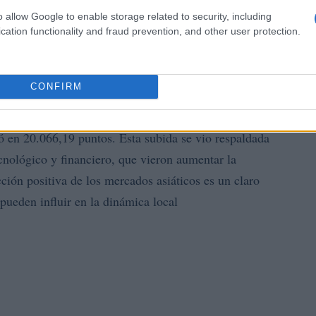
a creciente confianza en el
o allow Google to enable storage related to security, including
cation functionality and fraud prevention, and other user protection.
o
CONFIRM
ció de este clima de optimismo: el índice Hang Seng
ró en 20.066,19 puntos. Esta subida se vio respaldada
cnológico y financiero, que vieron aumentar la
ción positiva de los mercados asiáticos es un claro
 pueden influir en la dinámica local