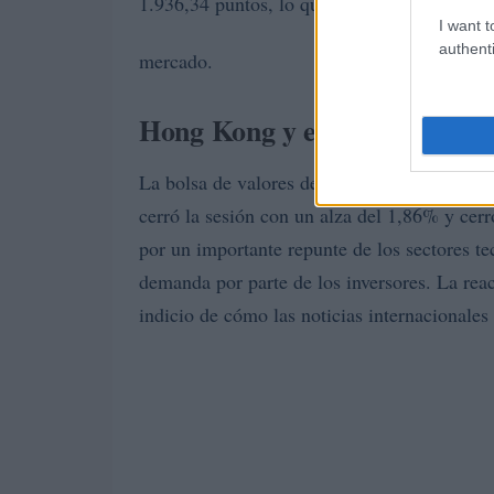
1.936,34 puntos, lo que pone de manifiesto l
I want t
authenti
mercado.
Hong Kong y el clima positiv
La bolsa de valores de Hong Kong se benefi
cerró la sesión con un alza del 1,86% y cer
por un importante repunte de los sectores te
demanda por parte de los inversores. La reac
indicio de cómo las noticias internacionales