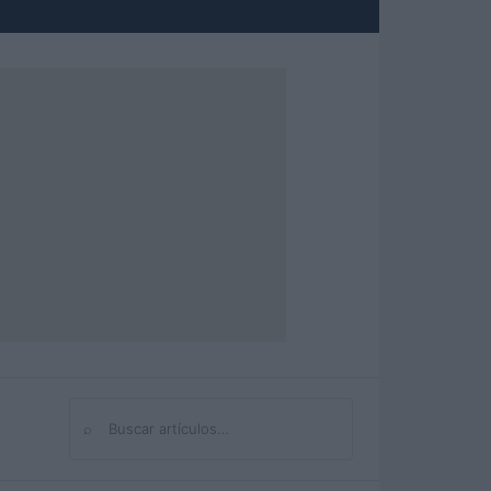
⌕
Buscar