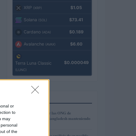
XRP
$1.05
(XRP)
Solana
$73.41
(SOL)
Cardano
$0.189
(ADA)
Avalanche
$6.60
(AVAX)
$0.000049
Terra Luna Classic
(LUNC)
MÁS LEÍDOS
sonal or
1
ection to
Cómo modernizar las ONG de
microcrédito en Bangladesh manteniendo
ou may
la inclusión
 personal
out of the
Técnicas Reunidas: análisis de su posible