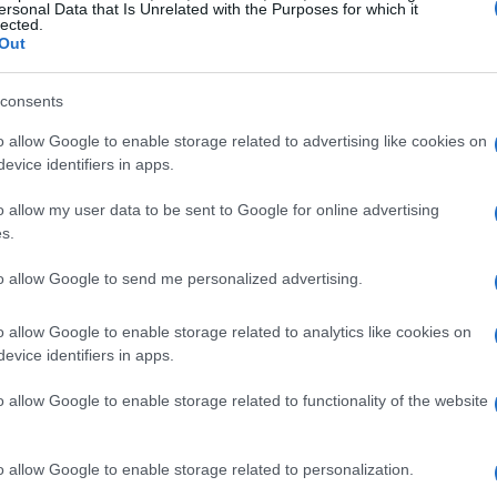
ersonal Data that Is Unrelated with the Purposes for which it
lected.
Out
consents
o allow Google to enable storage related to advertising like cookies on
evice identifiers in apps.
o allow my user data to be sent to Google for online advertising
s.
to allow Google to send me personalized advertising.
inos
o allow Google to enable storage related to analytics like cookies on
evice identifiers in apps.
 un aumento del 0,70%, hasta alcanzar los 3.252,63
siasmo por los inversores, quienes vieron en la
o allow Google to enable storage related to functionality of the website
e relajación en las relaciones comerciales entre las
ce mostró un aumento del 1,21%, hasta alcanzar los
o allow Google to enable storage related to personalization.