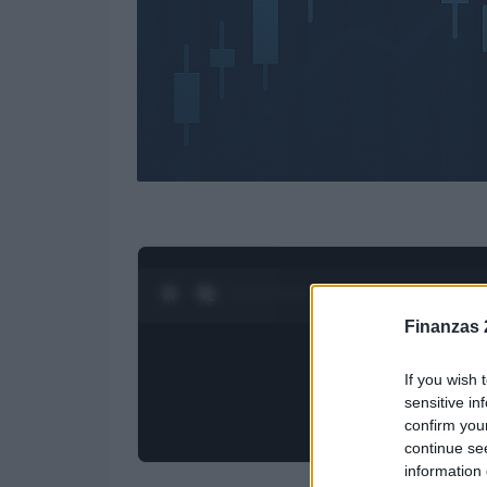
0:28 / 3:19
1
/
4
Finanzas 
If you wish 
sensitive in
confirm you
continue se
information 