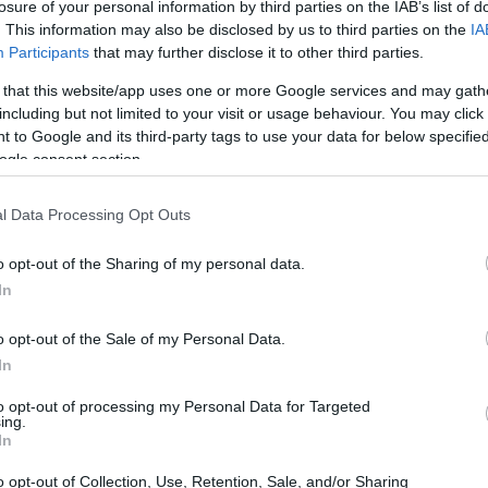
losure of your personal information by third parties on the IAB’s list of
ercados asiáticos
. This information may also be disclosed by us to third parties on the
IA
Participants
that may further disclose it to other third parties.
 that this website/app uses one or more Google services and may gath
including but not limited to your visit or usage behaviour. You may click 
tivamente, revirtiendo las pérdidas iniciales del día.
 to Google and its third-party tags to use your data for below specifi
ogle consent section.
ones del presidente de los Estados Unidos, Donald
ar un enfoque más amistoso con China en relación con
l Data Processing Opt Outs
 anuncio generó un clima de optimismo entre los
s mercados asiáticos
o opt-out of the Sharing of my personal data.
In
o opt-out of the Sale of my Personal Data.
In
to opt-out of processing my Personal Data for Targeted
ing.
In
o opt-out of Collection, Use, Retention, Sale, and/or Sharing