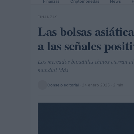
Finanzas
Criptomonedas
News
F
FINANZAS
Las bolsas asiátic
a las señales posi
Los mercados bursátiles chinos cierran a
mundial Más
Consejo editorial
·
24 enero 2025
· 2 min