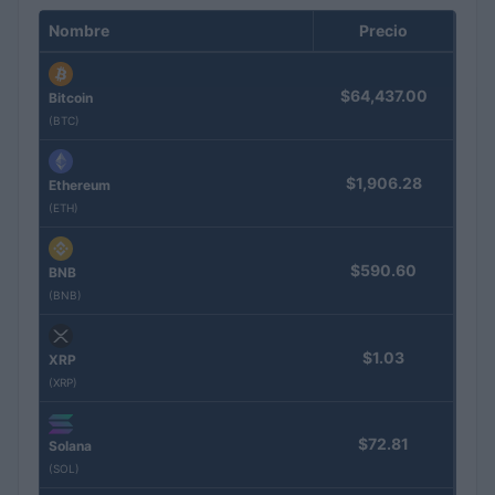
Nombre
Precio
$64,437.00
Bitcoin
(BTC)
$1,906.28
Ethereum
(ETH)
$590.60
BNB
(BNB)
$1.03
XRP
(XRP)
$72.81
Solana
(SOL)