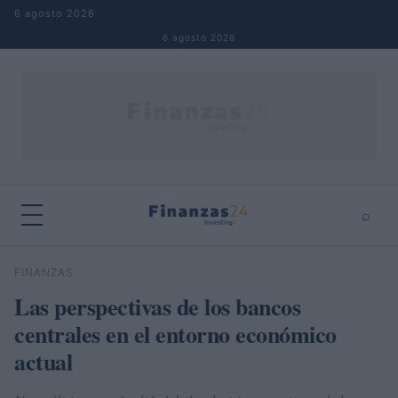
Saltar al contenido
6 agosto 2026
6 agosto 2026
⌕
×
⌕
FINANZAS
Buscar
Las perspectivas de los bancos
centrales en el entorno económico
actual