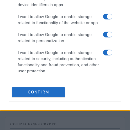
Marta Ruiz · 5 Ago 2026
device identifiers in apps.
FINANZAS
I want to allow Google to enable storage
related to functionality of the website or app.
I want to allow Google to enable storage
related to personalization.
I want to allow Google to enable storage
related to security, including authentication
functionality and fraud prevention, and other
user protection.
CONFIRM
Guía completa sobre tarjetas cripto: fees, cashback y seguridad
Diego Martín · 5 Ago 2026
COTIZACIONES CRYPTO