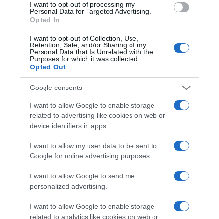
I want to opt-out of processing my
Personal Data for Targeted Advertising.
El empresario José Elías analiza el mercado inmobiliario y sus
Opted In
consecuencias en la jubilación
I want to opt-out of Collection, Use,
Marta Ruiz · 5 Ago 2026
Retention, Sale, and/or Sharing of my
Personal Data that Is Unrelated with the
Purposes for which it was collected.
FINANZAS
Opted Out
Google consents
I want to allow Google to enable storage
related to advertising like cookies on web or
device identifiers in apps.
I want to allow my user data to be sent to
Google for online advertising purposes.
I want to allow Google to send me
personalized advertising.
La Reserva Federal aprueba la adquisición de Webster Bank
por parte de Banco Santander
I want to allow Google to enable storage
related to analytics like cookies on web or