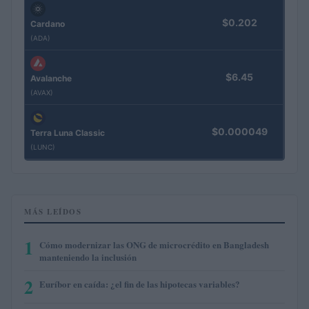
$0.202
Cardano
(ADA)
$6.45
Avalanche
(AVAX)
$0.000049
Terra Luna Classic
(LUNC)
MÁS LEÍDOS
1
Cómo modernizar las ONG de microcrédito en Bangladesh
manteniendo la inclusión
2
Euríbor en caída: ¿el fin de las hipotecas variables?