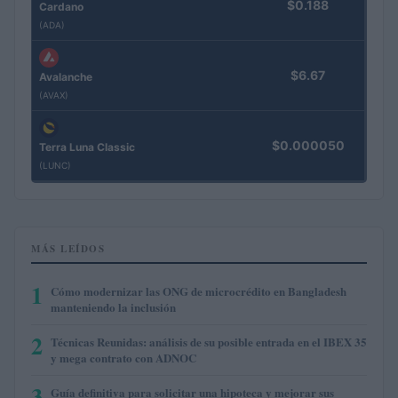
$0.188
Cardano
(ADA)
$6.67
Avalanche
(AVAX)
$0.000050
Terra Luna Classic
(LUNC)
MÁS LEÍDOS
1
Cómo modernizar las ONG de microcrédito en Bangladesh
manteniendo la inclusión
2
Técnicas Reunidas: análisis de su posible entrada en el IBEX 35
y mega contrato con ADNOC
3
Guía definitiva para solicitar una hipoteca y mejorar sus