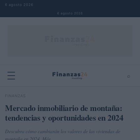
Saltar al contenido
6 agosto 2026
6 agosto 2026
⌕
×
⌕
FINANZAS
Buscar
Mercado inmobiliario de montaña:
tendencias y oportunidades en 2024
Descubra cómo cambiarán los valores de las viviendas de
montaña en 2024. Más