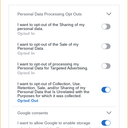
third parties.
El empresario José Elías analiza el mercado inmobiliario y sus
consecuencias en la jubilación
Please note that this website/app uses one or more Google
Personal Data Processing Opt Outs
Marta Ruiz · 5 Ago 2026
services and may gather and store information including but
not limited to your visit or usage behaviour. You may click to
I want to opt-out of the Sharing of my
personal data.
FINANZAS
grant or deny consent to Google and its third-party tags to
Opted In
use your data for below specified purposes in below Google
consent section.
I want to opt-out of the Sale of my
Personal Data.
Opted In
I want to opt-out of processing my
Personal Data for Targeted Advertising.
Opted In
I want to opt-out of Collection, Use,
Retention, Sale, and/or Sharing of my
Personal Data that Is Unrelated with the
Purposes for which it was collected.
Opted Out
La Reserva Federal aprueba la adquisición de Webster Bank
por parte de Banco Santander
Google consents
Marta Ruiz · 5 Ago 2026
I want to allow Google to enable storage