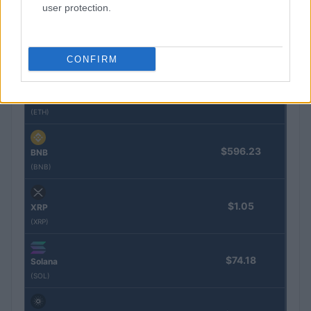
Nombre
Precio
user protection.
$64,898.00
Bitcoin
(BTC)
CONFIRM
$1,913.54
Ethereum
(ETH)
$596.23
BNB
(BNB)
$1.05
XRP
(XRP)
$74.18
Solana
(SOL)