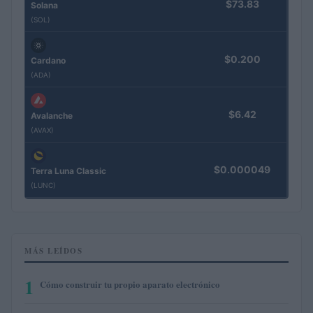
$73.83
Solana
(SOL)
$0.200
Cardano
(ADA)
$6.42
Avalanche
(AVAX)
$0.000049
Terra Luna Classic
(LUNC)
MÁS LEÍDOS
1
Cómo construir tu propio aparato electrónico