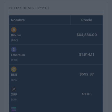
COTIZACIONES CRYPTO
Nombre
Precio
$64,886.00
Bitcoin
(BTC)
$1,914.11
Ethereum
(ETH)
$592.87
BNB
(BNB)
$1.03
XRP
(XRP)