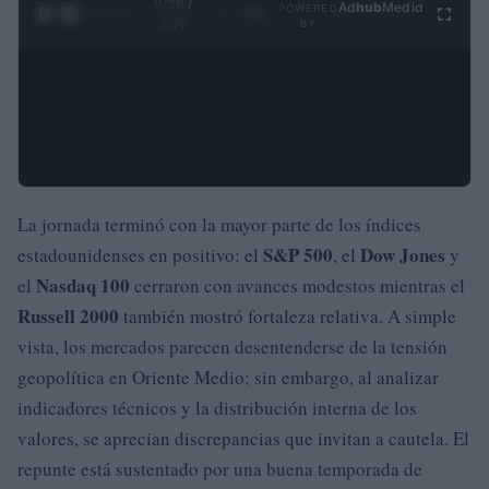
0:29 /
Ad
hub
Media
POWERED
1
/
4
3:19
BY
La jornada terminó con la mayor parte de los índices
S&P 500
Dow Jones
estadounidenses en positivo: el
, el
y
Nasdaq 100
el
cerraron con avances modestos mientras el
Russell 2000
también mostró fortaleza relativa. A simple
vista, los mercados parecen desentenderse de la tensión
geopolítica en Oriente Medio; sin embargo, al analizar
indicadores técnicos y la distribución interna de los
valores, se aprecian discrepancias que invitan a cautela. El
repunte está sustentado por una buena temporada de