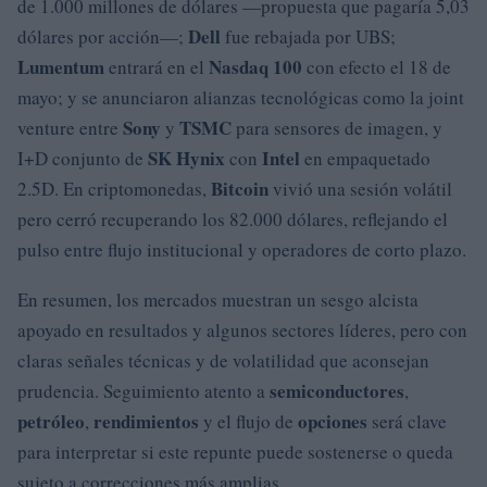
de 1.000 millones de dólares —propuesta que pagaría 5,03
Dell
dólares por acción—;
fue rebajada por UBS;
Lumentum
Nasdaq 100
entrará en el
con efecto el 18 de
mayo; y se anunciaron alianzas tecnológicas como la joint
Sony
TSMC
venture entre
y
para sensores de imagen, y
SK Hynix
Intel
I+D conjunto de
con
en empaquetado
Bitcoin
2.5D. En criptomonedas,
vivió una sesión volátil
pero cerró recuperando los 82.000 dólares, reflejando el
pulso entre flujo institucional y operadores de corto plazo.
En resumen, los mercados muestran un sesgo alcista
apoyado en resultados y algunos sectores líderes, pero con
claras señales técnicas y de volatilidad que aconsejan
semiconductores
prudencia. Seguimiento atento a
,
petróleo
rendimientos
opciones
,
y el flujo de
será clave
para interpretar si este repunte puede sostenerse o queda
sujeto a correcciones más amplias.