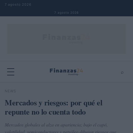
Saltar al contenido
7 agosto 2026
7 agosto 2026
⌕
×
⌕
NEWS
Buscar
Mercados y riesgos: por qué el
repunte no lo cuenta todo
Mercados globales al alza en apariencia; bajo el capó,
volatilidad, semiconductores y petróleo dibujan riesgos que