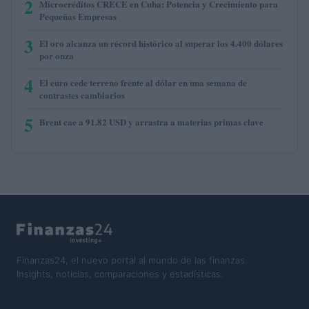
2
Microcréditos CRECE en Cuba: Potencia y Crecimiento para
Pequeñas Empresas
3
El oro alcanza un récord histórico al superar los 4.400 dólares
por onza
4
El euro cede terreno frente al dólar en una semana de
contrastes cambiarios
5
Brent cae a 91.82 USD y arrastra a materias primas clave
Finanzas24, el nuevo portal al mundo de las finanzas.
Insights, noticias, comparaciones y estadísticas.