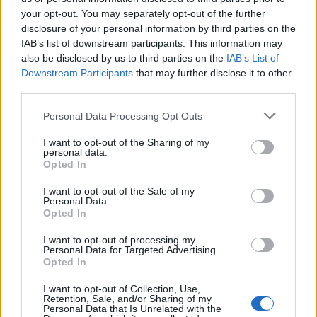
your opt-out. You may separately opt-out of the further
disclosure of your personal information by third parties on the
IAB’s list of downstream participants. This information may
also be disclosed by us to third parties on the
IAB’s List of
Downstream Participants
that may further disclose it to other
third parties.
Please note that this website/app uses one or more Google
Personal Data Processing Opt Outs
services and may gather and store information including but
not limited to your visit or usage behaviour. You may click to
I want to opt-out of the Sharing of my
personal data.
grant or deny consent to Google and its third-party tags to
Cómo la crisis de refino está afectando los precios de la
Opted In
use your data for below specified purposes in below Google
gasolina y el diésel
consent section.
I want to opt-out of the Sale of my
Lucía Herrera · 7 Ago 2026
Personal Data.
Opted In
FINANZAS
I want to opt-out of processing my
Personal Data for Targeted Advertising.
Opted In
I want to opt-out of Collection, Use,
Retention, Sale, and/or Sharing of my
Personal Data that Is Unrelated with the