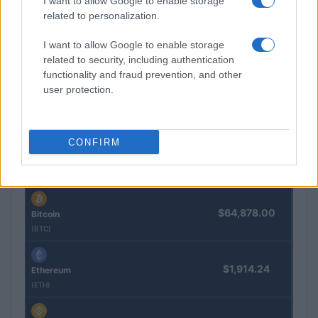
I want to allow Google to enable storage
related to personalization.
I want to allow Google to enable storage
Cómo la inteligencia artificial transforma la gestión financiera
related to security, including authentication
personal
functionality and fraud prevention, and other
Marta Ruiz · 7 Ago 2026
user protection.
COTIZACIONES CRYPTO
CONFIRM
Nombre
Precio
$64,878.00
Bitcoin
(BTC)
$1,914.24
Ethereum
(ETH)