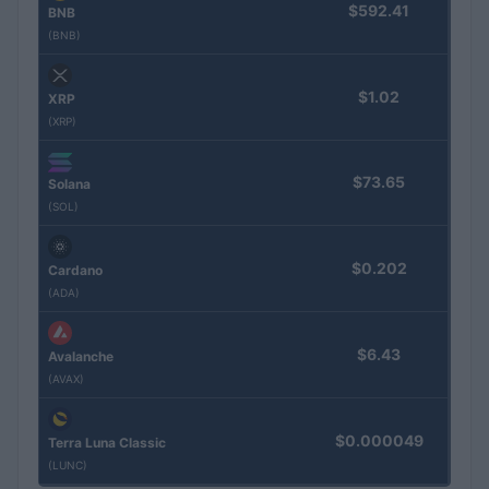
$592.41
BNB
(BNB)
$1.02
XRP
(XRP)
$73.65
Solana
(SOL)
$0.202
Cardano
(ADA)
$6.43
Avalanche
(AVAX)
$0.000049
Terra Luna Classic
(LUNC)