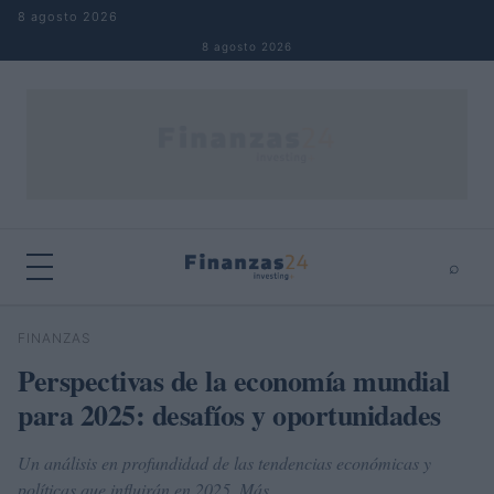
Saltar al contenido
8 agosto 2026
8 agosto 2026
⌕
×
⌕
FINANZAS
Buscar
Perspectivas de la economía mundial
para 2025: desafíos y oportunidades
Un análisis en profundidad de las tendencias económicas y
políticas que influirán en 2025. Más