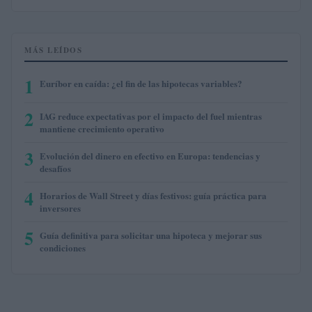
MÁS LEÍDOS
1
Euríbor en caída: ¿el fin de las hipotecas variables?
2
IAG reduce expectativas por el impacto del fuel mientras
mantiene crecimiento operativo
3
Evolución del dinero en efectivo en Europa: tendencias y
desafíos
4
Horarios de Wall Street y días festivos: guía práctica para
inversores
5
Guía definitiva para solicitar una hipoteca y mejorar sus
condiciones