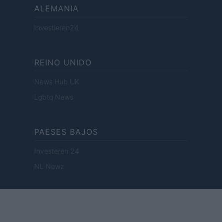
ALEMANIA
Investieren24
REINO UNIDO
News Hub UK
Lgbtq News
PAESES BAJOS
Investeren 24
NL Newz