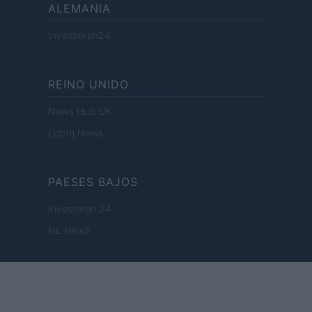
ALEMANIA
Investieren24
REINO UNIDO
News Hub UK
Lgbtq News
PAESES BAJOS
Investeren 24
NL Newz