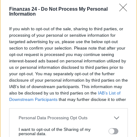
Finanzas 24 -
Do Not Process My Personal
Information
If you wish to opt-out of the sale, sharing to third parties, or
AUTOR
processing of your personal or sensitive information for
Francesca Spadaro
targeted advertising by us, please use the below opt-out
Francesca Spadaro reconstruyó una cadena
section to confirm your selection. Please note that after your
de inversiones veronesa partiendo de los
opt-out request is processed you may continue seeing
balances depositados en la Cámara de
interest-based ads based on personal information utilized by
Comercio; analista financiera que coordina
us or personal information disclosed to third parties prior to
expedientes sobre pymes y mercados.
your opt-out. You may separately opt-out of the further
Licenciada en economía, colabora con
disclosure of your personal information by third parties on the
cámaras locales y realiza boletines
IAB’s list of downstream participants. This information may
económicos territoriales.
also be disclosed by us to third parties on the
IAB’s List of
Downstream Participants
that may further disclose it to other
third parties.
Please note that this website/app uses one or more Google
Personal Data Processing Opt Outs
services and may gather and store information including but
not limited to your visit or usage behaviour. You may click to
I want to opt-out of the Sharing of my
personal data.
grant or deny consent to Google and its third-party tags to