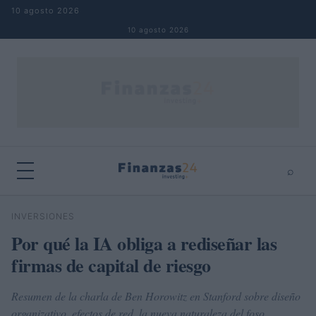
Saltar al contenido
10 agosto 2026
10 agosto 2026
⌕
×
⌕
INVERSIONES
Buscar
Por qué la IA obliga a rediseñar las
firmas de capital de riesgo
Resumen de la charla de Ben Horowitz en Stanford sobre diseño
organizativo, efectos de red, la nueva naturaleza del foso