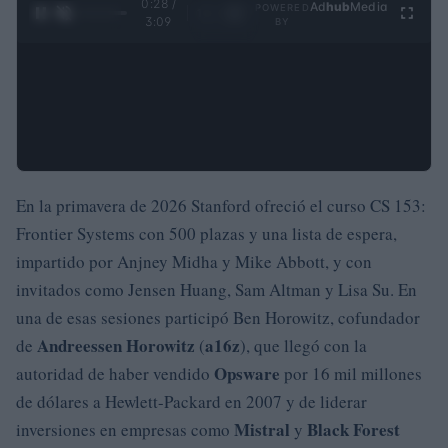
0:29 /
Ad
hub
Media
POWERED
1
/
4
3:09
BY
En la primavera de 2026 Stanford ofreció el curso CS 153:
Frontier Systems con 500 plazas y una lista de espera,
impartido por Anjney Midha y Mike Abbott, y con
invitados como Jensen Huang, Sam Altman y Lisa Su. En
una de esas sesiones participó Ben Horowitz, cofundador
Andreessen Horowitz
a16z
de
(
), que llegó con la
Opsware
autoridad de haber vendido
por 16 mil millones
de dólares a Hewlett-Packard en 2007 y de liderar
Mistral
Black Forest
inversiones en empresas como
y