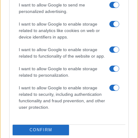
I want to allow Google to send me
personalized advertising.
I want to allow Google to enable storage
related to analytics like cookies on web or
device identifiers in apps.
I want to allow Google to enable storage
related to functionality of the website or app.
I want to allow Google to enable storage
related to personalization.
Guía para evaluar RWA: custodios, oráculos, liquidez y riesgo
legal
I want to allow Google to enable storage
Marta Ruiz · 6 Ago 2026
related to security, including authentication
functionality and fraud prevention, and other
INVERSIONES
user protection.
CONFIRM