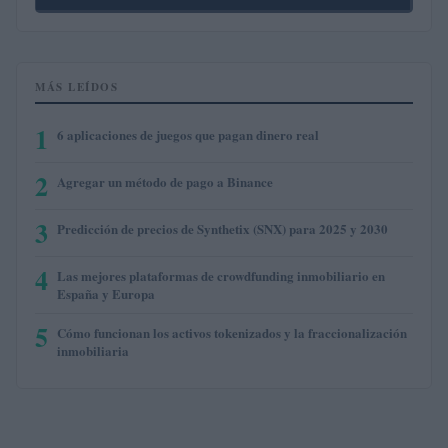
MÁS LEÍDOS
1
6 aplicaciones de juegos que pagan dinero real
2
Agregar un método de pago a Binance
3
Predicción de precios de Synthetix (SNX) para 2025 y 2030
4
Las mejores plataformas de crowdfunding inmobiliario en
España y Europa
5
Cómo funcionan los activos tokenizados y la fraccionalización
inmobiliaria