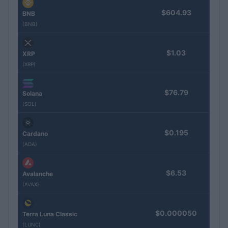
$604.93
BNB
(BNB)
$1.03
XRP
(XRP)
$76.79
Solana
(SOL)
$0.195
Cardano
(ADA)
$6.53
Avalanche
(AVAX)
$0.000050
Terra Luna Classic
(LUNC)