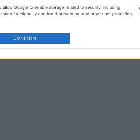
o allow Google to enable storage related to security, including
carnes
as significativas en el último año son las
cation functionality and fraud prevention, and other user protection.
arnes de ave
tabaco
(3,8%) y el
(5,8%). En cambio,
en el último año.
CONFIRM