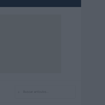
⌕
Buscar