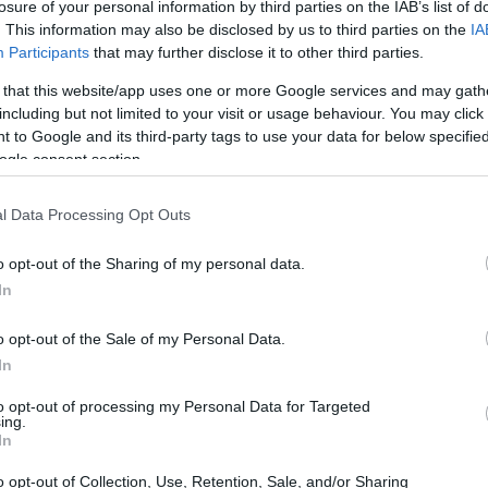
losure of your personal information by third parties on the IAB’s list of
. This information may also be disclosed by us to third parties on the
IA
o en mayo
Participants
that may further disclose it to other third parties.
 that this website/app uses one or more Google services and may gath
 otros productos que han experimentado subidas
including but not limited to your visit or usage behaviour. You may click 
carne de ovino
marisco y preparados de
(8,1%) y el
 to Google and its third-party tags to use your data for below specifi
o en parte las bajadas registradas en otros
ogle consent section.
 alimentaria se mantenga en niveles elevados.
l Data Processing Opt Outs
o opt-out of the Sharing of my personal data.
In
o opt-out of the Sale of my Personal Data.
In
to opt-out of processing my Personal Data for Targeted
ing.
In
o opt-out of Collection, Use, Retention, Sale, and/or Sharing