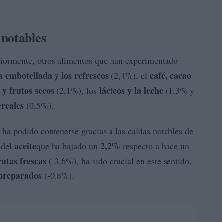
 notables
iormente, otros alimentos que han experimentado
a embotellada y los refrescos
café, cacao
(2,4%), el
 y frutos secos
lácteos y la leche
(2,1%), los
(1,3% y
ereales
(0,5%).
a ha podido contenerse gracias a las caídas notables de
aceite
2,2%
 del
que ha bajado un
respecto a hace un
rutas frescas
(-3,6%), ha sido crucial en este sentido.
 preparados
(-0,8%).