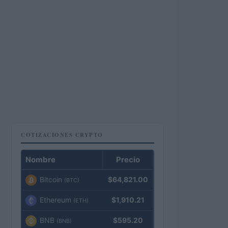
COTIZACIONES CRYPTO
Nombre
Precio
Bitcoin
$64,821.00
(BTC)
Ethereum
$1,910.21
(ETH)
BNB
$595.20
(BNB)