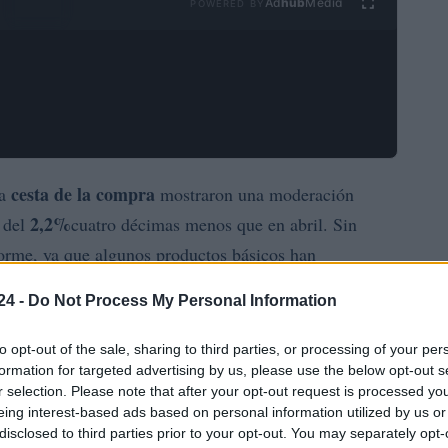
Ad
hub
Media
POWERED BY
cesta de la compra
la
mostraron una moderación
2,2%
del
cuatro décimas menos que en abril. Sin
forme, ya que algunos productos básicos han
24 -
Do Not Process My Personal Information
huevos
carne de vacuno
ha destacado que los
y la
to opt-out of the sale, sharing to third parties, or processing of your per
13,7%
12,3%
con subidas interanuales del
y
formation for targeted advertising by us, please use the below opt-out s
r selection. Please note that after your opt-out request is processed y
an con las bajadas registradas en otros productos como
eing interest-based ads based on personal information utilized by us or
aceites y grasas
) y los
(-2,2%).
disclosed to third parties prior to your opt-out. You may separately opt-