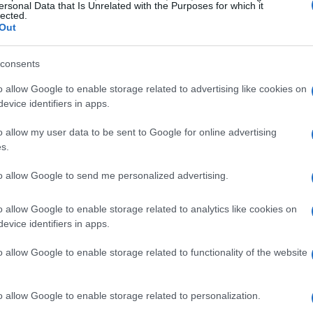
ersonal Data that Is Unrelated with the Purposes for which it
lected.
Out
consents
o allow Google to enable storage related to advertising like cookies on
evice identifiers in apps.
do el producto que más se ha abaratado, con una caída
o allow my user data to be sent to Google for online advertising
aceites y grasas
s
(-2,2%). Estas bajadas han sido
s.
a cesta de la compra.
to allow Google to send me personalized advertising.
o de 2026
o allow Google to enable storage related to analytics like cookies on
evice identifiers in apps.
conomía doméstica destinada a la alimentación se
mparamos los precios de mayo de 2026 con los del
o allow Google to enable storage related to functionality of the website
utas y verduras
4,7%
han subido un
mientras que las
3,8%
aratado un
.
o allow Google to enable storage related to personalization.