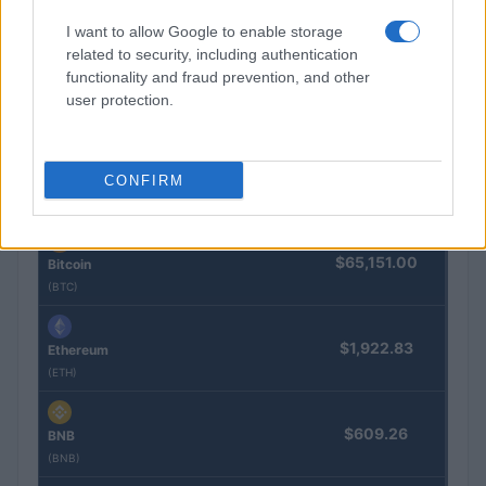
Francia se convierte en el epicentro de los robos violentos de
criptomonedas
I want to allow Google to enable storage
related to security, including authentication
Diego Martín · 9 Ago 2026
functionality and fraud prevention, and other
user protection.
COTIZACIONES CRYPTO
CONFIRM
Nombre
Precio
$65,151.00
Bitcoin
(BTC)
$1,922.83
Ethereum
(ETH)
$609.26
BNB
(BNB)