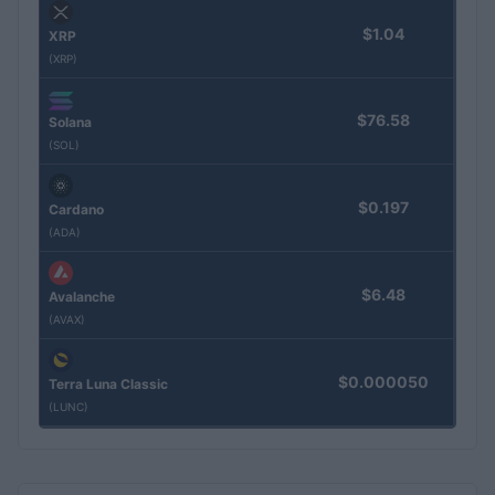
$1.04
XRP
(XRP)
$76.58
Solana
(SOL)
$0.197
Cardano
(ADA)
$6.48
Avalanche
(AVAX)
$0.000050
Terra Luna Classic
(LUNC)