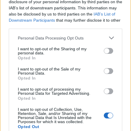
disclosure of your personal information by third parties on the
IAB’s list of downstream participants. This information may
also be disclosed by us to third parties on the
IAB’s List of
Downstream Participants
that may further disclose it to other
third parties.
Please note that this website/app uses one or more Google
Personal Data Processing Opt Outs
services and may gather and store information including but
not limited to your visit or usage behaviour. You may click to
I want to opt-out of the Sharing of my
personal data.
grant or deny consent to Google and its third-party tags to
El Papel Clave de Jorge Messi en la Carrera y Negocios de
Opted In
use your data for below specified purposes in below Google
Lionel Messi
consent section.
I want to opt-out of the Sale of my
Lucía Herrera · 9 Ago 2026
Personal Data.
Opted In
CRIPTOMONEDAS
I want to opt-out of processing my
Personal Data for Targeted Advertising.
Opted In
I want to opt-out of Collection, Use,
Retention, Sale, and/or Sharing of my
Personal Data that Is Unrelated with the
Purposes for which it was collected.
Opted Out