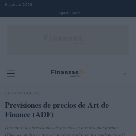
Saltar al contenido
9 agosto 2026
9 agosto 2026
⌕
×
⌕
CRIPTOMONEDAS
Buscar
Previsiones de precios de Art de
Finance (ADF)
Descubra las previsiones de precios en nuestra plataforma.
Obtenga análisis y proyecciones basados en las tendencias del