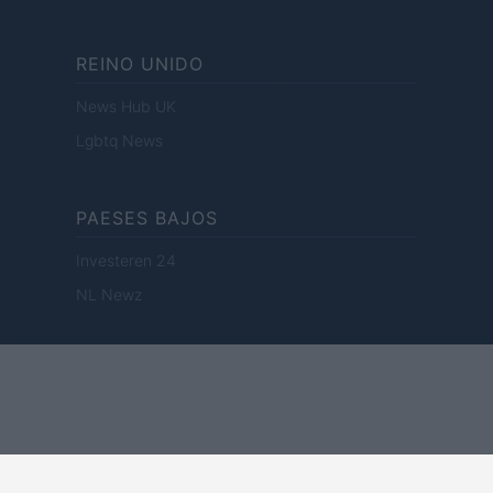
REINO UNIDO
News Hub UK
Lgbtq News
PAESES BAJOS
Investeren 24
NL Newz