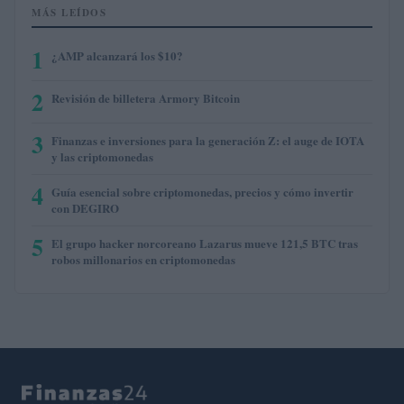
MÁS LEÍDOS
1
¿AMP alcanzará los $10?
2
Revisión de billetera Armory Bitcoin
3
Finanzas e inversiones para la generación Z: el auge de IOTA
y las criptomonedas
4
Guía esencial sobre criptomonedas, precios y cómo invertir
con DEGIRO
5
El grupo hacker norcoreano Lazarus mueve 121,5 BTC tras
robos millonarios en criptomonedas