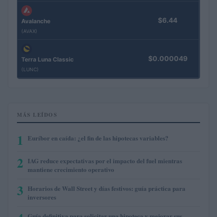
$6.44
Avalanche
(AVAX)
$0.000049
Terra Luna Classic
(LUNC)
MÁS LEÍDOS
1
Euríbor en caída: ¿el fin de las hipotecas variables?
2
IAG reduce expectativas por el impacto del fuel mientras
mantiene crecimiento operativo
3
Horarios de Wall Street y días festivos: guía práctica para
inversores
Guía definitiva para solicitar una hipoteca y mejorar sus