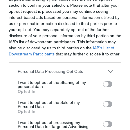
section to confirm your selection. Please note that after your
opt-out request is processed you may continue seeing
interest-based ads based on personal information utilized by
Sigue leyendo
us or personal information disclosed to third parties prior to
your opt-out. You may separately opt-out of the further
disclosure of your personal information by third parties on the
FINANZAS
IAB’s list of downstream participants. This information may
also be disclosed by us to third parties on the
IAB’s List of
Downstream Participants
that may further disclose it to other
third parties.
Please note that this website/app uses one or more Google
Personal Data Processing Opt Outs
services and may gather and store information including but
not limited to your visit or usage behaviour. You may click to
I want to opt-out of the Sharing of my
personal data.
grant or deny consent to Google and its third-party tags to
Opted In
use your data for below specified purposes in below Google
consent section.
I want to opt-out of the Sale of my
Personal Data.
Opted In
Cómo la crisis de refino está afectando los precios de la
gasolina y el diésel
I want to opt-out of processing my
Personal Data for Targeted Advertising.
Lucía Herrera · 7 Ago 2026