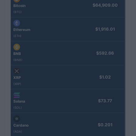
$64,909.00
Bitcoin
(BTC)
$1,916.01
Ethereum
(ETH)
$592.66
BNB
(BNB)
$1.02
XRP
(XRP)
$73.77
Solana
(SOL)
$0.201
Cardano
(ADA)