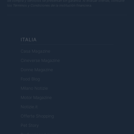
de compra y servicios se presentan sin garantía. Al evaluar ofertas, consulte
los Términos y Condiciones de la institución financiera.
ITALIA
Casa Magazine
Cineverse Magazine
Donne Magazine
Food Blog
Milano Notizie
Motor Magazine
Notizie.it
Offerte Shopping
Pet Story