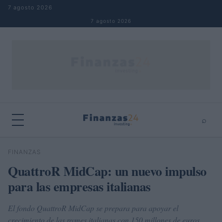
Saltar al contenido
7 agosto 2026
7 agosto 2026
⌕
×
⌕
FINANZAS
Buscar
QuattroR MidCap: un nuevo impulso
para las empresas italianas
El fondo QuattroR MidCap se prepara para apoyar el
crecimiento de las pymes italianas con 150 millones de euros.