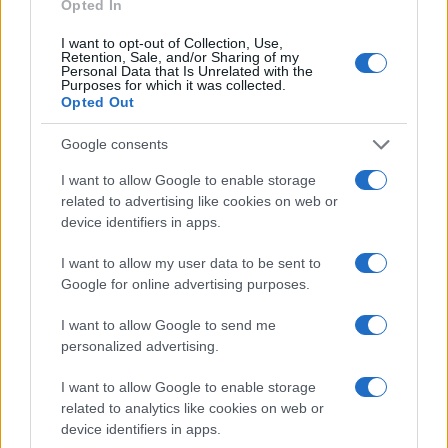
Opted In
FINANZAS
I want to opt-out of Collection, Use,
Retention, Sale, and/or Sharing of my
Personal Data that Is Unrelated with the
Purposes for which it was collected.
Opted Out
Google consents
I want to allow Google to enable storage
related to advertising like cookies on web or
device identifiers in apps.
I want to allow my user data to be sent to
Google for online advertising purposes.
Intervención conjunta de Japón y EE.UU. para frenar la caída
I want to allow Google to send me
del yen
personalized advertising.
Marta Ruiz · 7 Ago 2026
I want to allow Google to enable storage
FINANZAS
related to analytics like cookies on web or
device identifiers in apps.