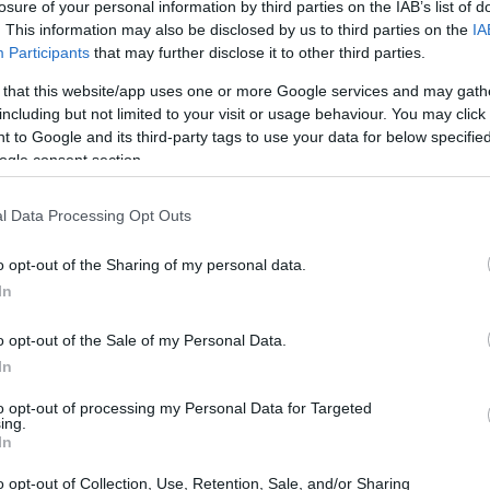
losure of your personal information by third parties on the IAB’s list of
. This information may also be disclosed by us to third parties on the
IA
 (BCE) podría anunciar una nueva reducción de los
Participants
that may further disclose it to other third parties.
n impacto significativo en las familias italianas que
 that this website/app uses one or more Google services and may gath
gún las estimaciones de Facile.it y Mutui.it, una
including but not limited to your visit or usage behaviour. You may click 
 to Google and its third-party tags to use your data for below specifi
r a una disminución de la cuota mensual de una
ogle consent section.
. Este ahorro de unos 17 euros al mes representa un
l Data Processing Opt Outs
o opt-out of the Sharing of my personal data.
In
o opt-out of the Sale of my Personal Data.
In
ipos en 2024 y parece decidido a continuar por esta
to opt-out of processing my Personal Data for Targeted
residenta del BCE, dijo que el ritmo de los recortes
ing.
In
micos, pero confirmó que el instituto está dispuesto a
o opt-out of Collection, Use, Retention, Sale, and/or Sharing
esario. Si las previsiones se cumplen, el euríbor a 3