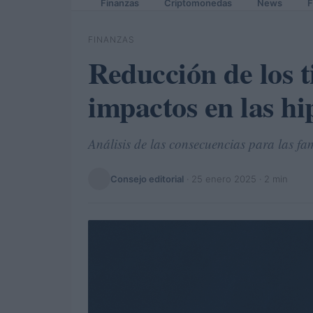
Finanzas
Criptomonedas
News
F
FINANZAS
Reducción de los t
impactos en las hi
Análisis de las consecuencias para las fa
Consejo editorial
·
25 enero 2025
· 2 min