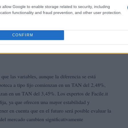
o allow Google to enable storage related to security, including
cation functionality and fraud prevention, and other user protection.
CONFIRM
a hipotecas de tipo variable
 que las variables, aunque la diferencia se está
ipoteca a tipo fijo comienzan en un TAN del 2,48%,
nzan en un TAN del 3,45%. Los expertos de Facile.it
fija, ya que ofrecen una mayor estabilidad y
ener en cuenta que en el futuro será posible evaluar la
 del mercado cambien significativamente