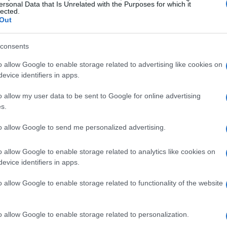
ersonal Data that Is Unrelated with the Purposes for which it
lected.
e 2025, con una posible caída adicional por debajo del
Out
a llevar a que la cuota de una hipoteca estándar cayera
620 euros en diciembre de 2025, lo que generaría un
consents
o allow Google to enable storage related to advertising like cookies on
evice identifiers in apps.
o allow my user data to be sent to Google for online advertising
s.
to allow Google to send me personalized advertising.
o allow Google to enable storage related to analytics like cookies on
evice identifiers in apps.
o allow Google to enable storage related to functionality of the website
o allow Google to enable storage related to personalization.