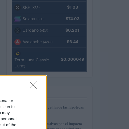
XRP
$1.03
(XRP)
Solana
$74.03
(SOL)
Cardano
$0.201
(ADA)
Avalanche
$6.44
(AVAX)
$0.000049
Terra Luna Classic
(LUNC)
MÁS LEÍDOS
sonal or
1
ection to
Euríbor en caída: ¿el fin de las hipotecas
variables?
ou may
 personal
2
IAG reduce expectativas por el impacto
out of the
del fuel mientras mantiene crecimiento