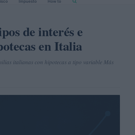
isco
Impuesto
How to
ipos de interés e
potecas en Italia
milias italianas con hipotecas a tipo variable Más