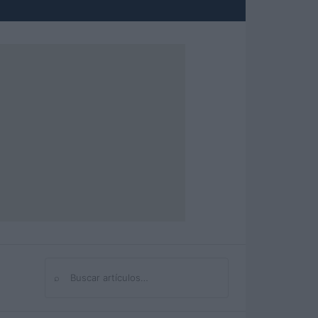
⌕
Buscar