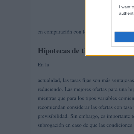
I want t
authenti
en comparación con los importes actuales.
Hipotecas de tipo fijo frente 
En la
actualidad, las tasas fijas son más ventajosas
reduciendo. Las mejores ofertas para una h
mientras que para los tipos variables comie
recomiendan considerar las ofertas con tasa 
previsibilidad. Sin embargo, es importante t
subrogación en caso de que las condiciones