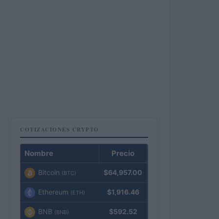
COTIZACIONES CRYPTO
Nombre
Precio
Bitcoin
$64,957.00
(BTC)
Ethereum
$1,916.46
(ETH)
BNB
$592.52
(BNB)