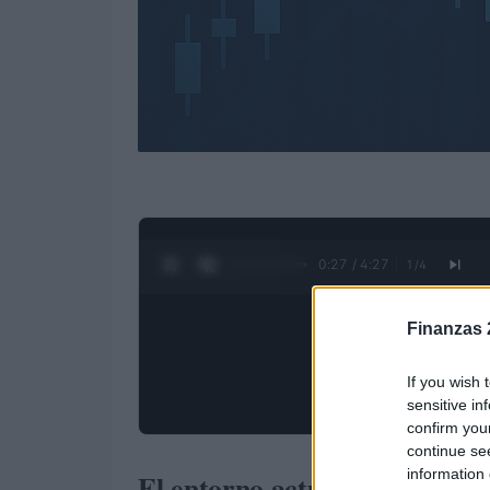
0:28 / 4:27
1
/
4
Finanzas 
If you wish 
sensitive in
confirm you
continue se
information 
El entorno actual de tipos de 