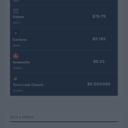
(XRP)
$76.79
Solana
(SOL)
$0.195
Cardano
(ADA)
$6.53
Avalanche
(AVAX)
$0.000050
Terra Luna Classic
(LUNC)
MÁS LEÍDOS