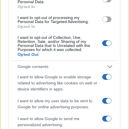
Personal Data.
Opted In
Identifica y elimina suscripciones, fees y compras impulsivas
I want to opt-out of processing my
Personal Data for Targeted Advertising.
Marta Ruiz · 8 Ago 2026
Opted In
I want to opt-out of Collection, Use,
FINANZAS
Retention, Sale, and/or Sharing of my
Personal Data that Is Unrelated with the
Purposes for which it was collected.
Opted Out
Google consents
I want to allow Google to enable storage
related to advertising like cookies on web or
device identifiers in apps.
I want to allow my user data to be sent to
Google for online advertising purposes.
Cómo la crisis de refino está afectando los precios de la
I want to allow Google to send me
gasolina y el diésel
personalized advertising.