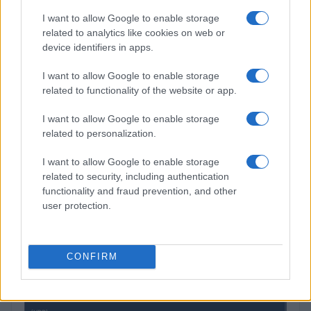
Lucía Herrera · 7 Ago 2026
I want to allow Google to enable storage
related to analytics like cookies on web or
device identifiers in apps.
COTIZACIONES CRYPTO
I want to allow Google to enable storage
related to functionality of the website or app.
Nombre
Precio
I want to allow Google to enable storage
$65,028.00
related to personalization.
Bitcoin
(BTC)
I want to allow Google to enable storage
related to security, including authentication
$1,917.56
Ethereum
functionality and fraud prevention, and other
(ETH)
user protection.
$604.93
BNB
CONFIRM
(BNB)
$1.03
XRP