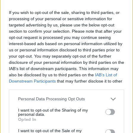
If you wish to opt-out of the sale, sharing to third parties, or
processing of your personal or sensitive information for
targeted advertising by us, please use the below opt-out
section to confirm your selection. Please note that after your
opt-out request is processed you may continue seeing
El Ibex 35 alcanza máximos históricos: ¿Qué está impulsando
interest-based ads based on personal information utilized by
esta subida?
us or personal information disclosed to third parties prior to
Lucía Herrera · 10 Ago 2026
your opt-out. You may separately opt-out of the further
disclosure of your personal information by third parties on the
IAB’s list of downstream participants. This information may
FINANZAS
also be disclosed by us to third parties on the
IAB’s List of
Downstream Participants
that may further disclose it to other
third parties.
Please note that this website/app uses one or more Google
Personal Data Processing Opt Outs
services and may gather and store information including but
not limited to your visit or usage behaviour. You may click to
I want to opt-out of the Sharing of my
personal data.
grant or deny consent to Google and its third-party tags to
Opted In
use your data for below specified purposes in below Google
consent section.
I want to opt-out of the Sale of my