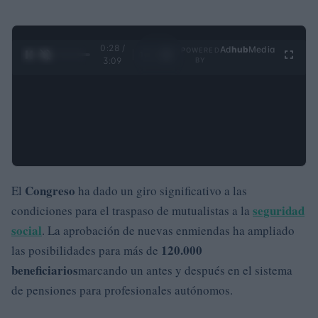
0:29 /
Ad
hub
Media
POWERED
1
/
4
3:09
BY
Congreso
El
ha dado un giro significativo a las
seguridad
condiciones para el traspaso de mutualistas a la
social
. La aprobación de nuevas enmiendas ha ampliado
120.000
las posibilidades para más de
beneficiarios
marcando un antes y después en el sistema
de pensiones para profesionales autónomos.