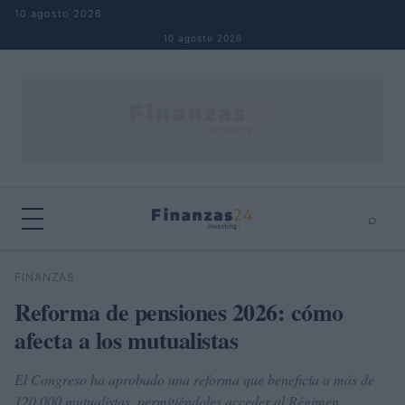
Saltar al contenido
10 agosto 2026
10 agosto 2026
⌕
×
⌕
FINANZAS
Buscar
Reforma de pensiones 2026: cómo
afecta a los mutualistas
El Congreso ha aprobado una reforma que beneficia a más de
120.000 mutualistas, permitiéndoles acceder al Régimen